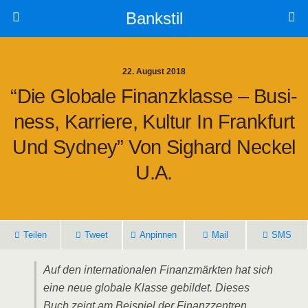
Bankstil
22. August 2018
“Die Glo­ba­le Finanz­klas­se – Busi­
Ness, Kar­rie­re, Kul­tur In Frank­furt
Und Syd­ney” Von Sig­hard Neckel
U.a.
Tei­len
Tweet
Anpin­nen
Mail
SMS
Auf den inter­na­tio­na­len Finanz­märk­ten hat sich
eine neue glo­ba­le Klas­se gebil­det. Die­ses
Buch zeigt am Bei­spiel der Finanz­zen­tren