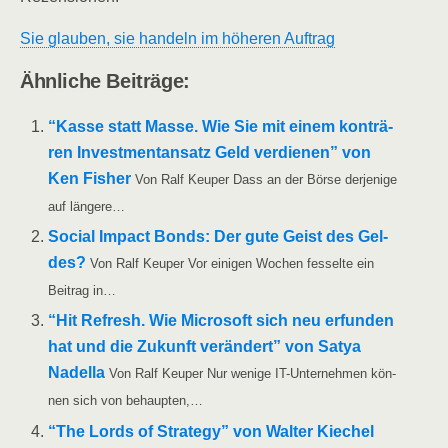
Sie glau­ben, sie han­deln im höhe­ren Auftrag
Ähn­li­che Beiträge:
“Kas­se statt Mas­se. Wie Sie mit einem kon­trä­
ren Invest­ment­an­satz Geld ver­die­nen” von
Ken Fisher
Von Ralf Keu­per Dass an der Bör­se der­je­ni­ge
auf längere…
Social Impact Bonds: Der gute Geist des Gel­
des?
Von Ralf Keu­per Vor eini­gen Wochen fes­sel­te ein
Bei­trag in…
“Hit Refresh. Wie Micro­soft sich neu erfun­den
hat und die Zukunft ver­än­dert” von Satya
Nadel­la
Von Ralf Keu­per Nur weni­ge IT-Unter­­neh­­men kön­
nen sich von behaupten,…
“The Lords of Stra­tegy” von Wal­ter Kie­chel