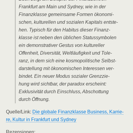
Frank­furt am Main und Syd­ney, wie in der
Finanz­klas­se gemein­sa­me For­men öko­no­mi­
schen, kul­tu­rel­len und sozia­len Kapi­tals ent­ste­
hen. Typisch für den Habi­tus die­ser Finanz­
klas­se ist neben den übli­chen Sta­tus­sym­bo­len
ein demons­tra­ti­ver Ges­tus von kul­tu­rel­ler
Offen­heit, Diver­si­tät, Welt­läu­fig­keit und Tole­
ranz, in dem sich eine kos­mo­po­li­ti­sche Selbst­
dar­stel­lung mit öko­no­mi­schen Inter­es­sen ver­
bin­det. Ein neu­er Modus sozia­ler Grenz­zie­
hung wird sicht­bar, der para­dox erscheint:
Exklu­si­vi­tät durch Ein­schluss, Abschot­tung
durch Öffnung.
Quelle/​Link:
Die glo­ba­le Finanz­klas­se Busi­ness, Kar­rie­
re, Kul­tur in Frank­furt und Sydney
Rezen­sio­nen: