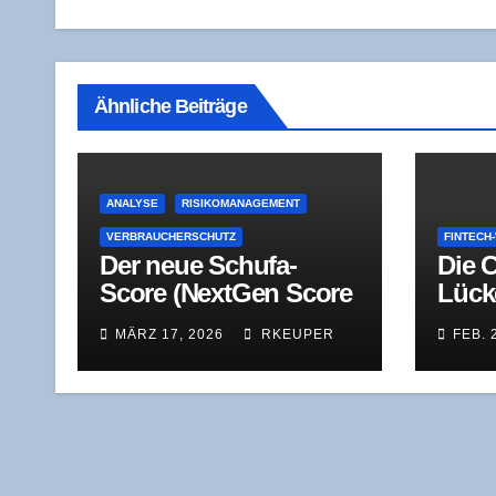
Ähnliche Beiträge
ANALYSE
RISIKOMANAGEMENT
VERBRAUCHERSCHUTZ
FINTECH
Der neue Schufa-
Die C
Score (Next­Gen Score
Lück
1.0) – Ana­ly­se und
ken 
MÄRZ 17, 2026
RKEUPER
FEB. 
Kritik
Kon­t