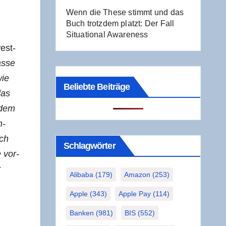
Wenn die The­se stimmt und das
Buch trotz­dem platzt: Der Fall
Situa­tio­nal Awareness
west­
s­se
wie
Beliebte Beiträge
das
 dem
n­
uch
Schlag­wör­ter
e vor­
r
Alibaba
(179)
Amazon
(253)
Apple
(343)
Apple Pay
(114)
Banken
(981)
BIS
(552)