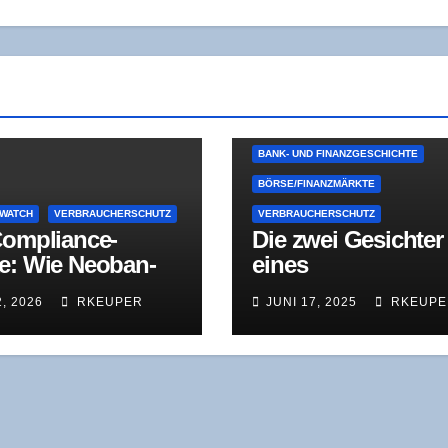
BANK- UND FINANZGESCHICHTE
BÖRSE/FINANZMÄRKTE
-WATCH
VERBRAUCHERSCHUTZ
VERBRAUCHERSCHUTZ
om­pli­ance-
Die zwei Gesich­ter
e: Wie Neo­ban­
eines
Wachs­tum über
Anlegerschützers
2, 2026
RKEUPER
JUNI 17, 2025
RKEUPE
rol­le stellen