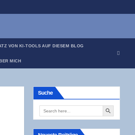
SATZ VON KI-TOOLS AUF DIE­SEM BLOG
BER MICH
Suche
Search Button
Search
for: