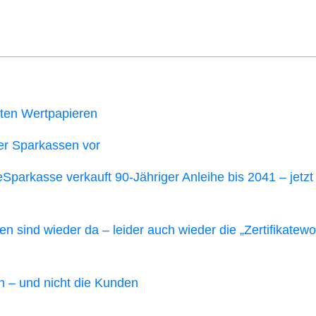
an­ten Wertpapieren
der Spar­kas­sen vor
Spar­kas­se ver­kauft 90-Jäh­ri­ger Anlei­he bis 2041 – jetzt
n­sen sind wie­der da – lei­der auch wie­der die „Zer­ti­fi­ka­te­wo
ren – und nicht die Kunden