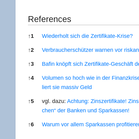
Refe­ren­ces
↑
1
Wie­der­holt sich die Zertifikate-Krise?
↑
2
Ver­brau­cher­schüt­zer war­nen vor ris­k
↑
3
Bafin knöpft sich Zer­ti­fi­ka­te-Geschäft 
↑
4
Volu­men so hoch wie in der Finanz­kri­se­
liert sie mas­siv Geld
↑
5
vgl. dazu:
Ach­tung: Zins­zer­ti­fi­ka­te! Zi
chen“ der Ban­ken und Sparkassen!
↑
6
War­um vor allem Spar­kas­sen pro­fi­tie­