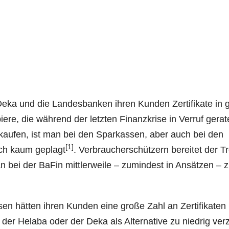
eka und die Lan­des­ban­ken ihren Kun­den Zer­ti­fi­ka­te in 
re, die wäh­rend der letz­ten Finanz­kri­se in Ver­ruf gera­
­kau­fen, ist man bei den Spar­kas­sen, aber auch bei den
[1]
ach kaum geplagt
. Ver­brau­cher­schüt­zern berei­tet der 
n bei der BaFin mitt­ler­wei­le – zumin­dest in Ansät­zen – 
n hät­ten ihren Kun­den eine gro­ße Zahl an Zer­ti­fi­ka­ten
 der Hela­ba oder der Deka als Alter­na­ti­ve zu nied­rig ver­