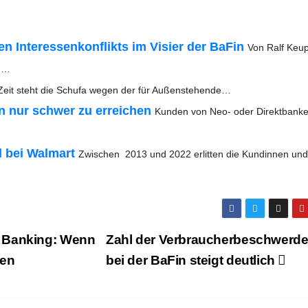
 Inter­es­sen­kon­flikts im Visier der BaFin
Von Ralf Keu­
en…
 Zeit steht die Schufa wegen der für Außenstehende…
en nur schwer zu errei­chen
Kun­den von Neo- oder Direkt­ban­ke
l bei Walm­art
Zwi­schen 2013 und 2022 erlit­ten die Kun­din­nen un
im Ban­king: Wenn
Zahl der Ver­brau­cher­be­schwer­d
len
bei der BaFin steigt deutlich