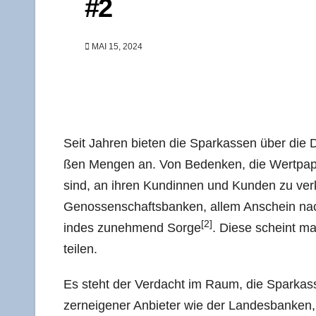
#2
MAI 15, 2024
Seit Jah­ren bie­ten die Spar­kas­sen über die D
ßen Men­gen an. Von Beden­ken, die Wert­pa­pie­
sind, an ihren Kun­din­nen und Kun­den zu ver
Genos­sen­schafts­ban­ken, allem Anschein n
[2]
indes zuneh­mend Sor­ge
. Die­se scheint ma
teilen.
Es steht der Ver­dacht im Raum, die Spar­kas­se
zern­ei­ge­ner Anbie­ter wie der Lan­des­ban­ken,