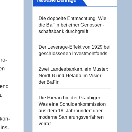
Neu­es­te Beiträge
Die dop­pel­te Ent­mach­tung: Wie
die BaFin bei einer Genos­sen­
schafts­bank durchgreift
Der Levera­ge-Effekt von 1929 bei
geschlos­se­nen Investmentfonds
gro­
ten
Zwei Lan­des­ban­ken, ein Mus­ter:
NordLB und Hela­ba im Visier
der BaFin
Trend
zu
Die Hier­ar­chie der Gläu­bi­ger:
Was eine Schul­den­kom­mis­si­on
aus dem 18. Jahr­hun­dert über
moder­ne Sanie­rungs­ver­fah­ren
 kon­
verrät
zins­