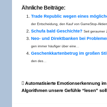
Refe­ren­ces
Ähn­li­che Beiträge:
Trade Repu­blic wegen eines mög­li­chen
der Ent­schei­dung, den Kauf von GameStop-Akti
Schufa bald Geschich­te?
Seit gerau­mer
Neo- und Direkt­ban­ken bei Pro­ble­m
gen immer häu­fi­ger über eine…
Geschenk­kar­ten­be­trug im gro­ßen Sti
den des…
Beitragsnavigation
Auto­ma­ti­sier­te Emo­ti­ons­er­ken­nung 
Algo­rith­men unse­re Gefüh­le “lesen” sol