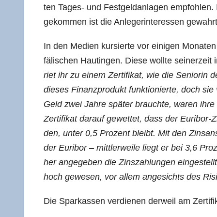
ten Tages- und Fest­geld­an­la­gen emp­foh­len.
gekom­men ist die Anle­ger­inter­es­sen gewahr
In den Medi­en kur­sier­te vor eini­gen Mona­t
fä­li­schen Haut­in­gen. Die­se woll­te sei­ner­z
riet ihr zu einem Zer­ti­fi­kat, wie die Senio­rin
die­ses Finanz­pro­dukt funk­tio­nier­te, doch sie
Geld zwei Jah­re spä­ter brauch­te, waren ihre
Zer­ti­fi­kat dar­auf gewet­tet, dass der Euri­bo
den, unter 0,5 Pro­zent bleibt. Mit den Zins­an­
der Euri­bor – mitt­ler­wei­le liegt er bei 3,6 Pr
her ange­ge­ben die Zins­zah­lun­gen ein­ge­ste
hoch gewe­sen, vor allem ange­sichts des Risi
Die Spar­kas­sen ver­die­nen der­weil am Zer­ti­f