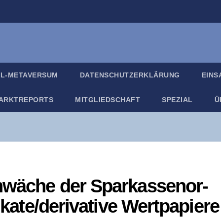
IL-META­VER­SUM
DATEN­SCHUTZ­ER­KLÄ­RUNG
EIN­
ARKT­RE­PORTS
MIT­GLIED­SCHAFT
SPE­ZI­AL
Ü
hwä­che der Spar­kas­sen­or­
fikate/​​derivative Wert­pa­pie­re