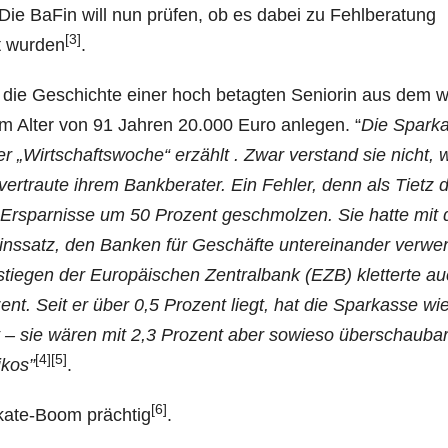
 Die BaFin will nun prü­fen, ob es dabei zu Fehl­be­ra­tung
[3]
t wur­den
.
en die Geschich­te einer hoch betag­ten Senio­rin aus dem 
eit im Alter von 91 Jah­ren 20.000 Euro anle­gen. “
Die Spar­ka
 der „Wirt­schafts­wo­che“ erzählt . Zwar ver­stand sie nicht, 
 ver­trau­te ihrem Bank­be­ra­ter. Ein Feh­ler, denn als Tietz 
 Erspar­nis­se um 50 Pro­zent geschmol­zen. Sie hat­te mit
r-Zins­satz, den Ban­ken für Geschäf­te unter­ein­an­der ver­we
stie­gen der Euro­päi­schen Zen­tral­bank (EZB) klet­ter­te a
o­zent. Seit er über 0,5 Pro­zent liegt, hat die Spar­kas­se wi
llt – sie wären mit 2,3 Pro­zent aber sowie­so über­schau­ba
[4]
[5]
­kos”
.
[6]
i­ka­te-Boom präch­tig
.