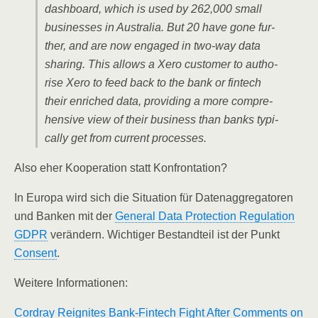
dash­board, which is used by 262,000 small
busi­nesses in Aus­tra­lia. But 20 have gone fur­
ther, and are now enga­ged in two-way data
sha­ring. This allows a Xero cus­to­mer to aut­ho­
ri­se Xero to feed back to the bank or fin­tech
their enri­ched data, pro­vi­ding a more com­pre­
hen­si­ve view of their busi­ness than banks typi­
cal­ly get from cur­rent processes.
Also eher Koope­ra­ti­on statt Konfrontation?
In Euro­pa wird sich die Situa­ti­on für Daten­ag­gre­ga­to­ren
und Ban­ken mit der
Gene­ral Data Pro­tec­tion Regu­la­ti­on
GDPR
ver­än­dern. Wich­ti­ger Bestand­teil ist der Punkt
Con­sent
.
Wei­te­re Informationen:
Cor­dray Reig­ni­tes Bank-Fin­tech Fight After Comm­ents on