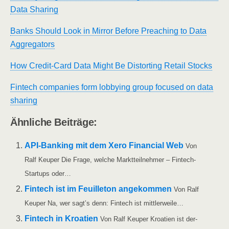
Data Sharing
Banks Should Look in Mir­ror Befo­re Prea­ching to Data
Aggregators
How Cre­dit-Card Data Might Be Dis­tort­ing Retail Stocks
Fin­tech com­pa­nies form lob­by­ing group focu­sed on data
sharing
Ähn­li­che Beiträge:
API-Ban­king mit dem Xero Finan­cial Web
Von
Ralf Keu­per Die Fra­ge, wel­che Markt­teil­neh­mer – Fin­­tech-
Star­t­ups oder…
Fin­tech ist im Feuil­le­ton ange­kom­men
Von Ralf
Keu­per Na, wer sagt’s denn: Fin­tech ist mittlerweile…
Fin­tech in Kroa­ti­en
Von Ralf Keu­per Kroa­ti­en ist der­