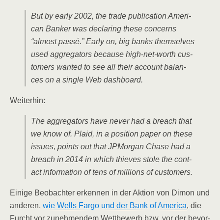
But by ear­ly 2002, the trade publi­ca­ti­on Ame­ri­
can Ban­ker was decla­ring the­se con­cerns
“almost pas­sé.” Ear­ly on, big banks them­sel­ves
used aggre­ga­tors becau­se high-net-worth cus­
to­mers wan­ted to see all their account balan­
ces on a sin­gle Web dashboard.
Wei­ter­hin:
The aggre­ga­tors have never had a breach that
we know of. Plaid, in a posi­ti­on paper on the­se
issues, points out that JPMor­gan Cha­se had a
breach in 2014 in which thie­ves sto­le the cont­
act infor­ma­ti­on of tens of mil­li­ons of customers.
Eini­ge Beob­ach­ter erken­nen in der Akti­on von Dimon und
ande­ren,
wie Wells Far­go und der Bank of Ame­ri­ca
, die
Furcht vor zuneh­men­dem Wett­be­werb bzw. vor der bevor­