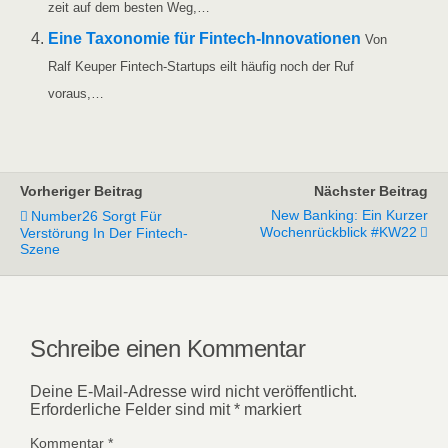
zeit auf dem bes­ten Weg,…
Eine Taxo­no­mie für Fin­tech-Inno­va­tio­nen
Von
Ralf Keu­per Fin­­tech-Star­t­ups eilt häu­fig noch der Ruf
voraus,…
Vorheriger Beitrag
Nächster Beitrag
New Banking: Ein Kurzer
Number26 Sorgt Für
Wochenrückblick #KW22
Verstörung In Der Fintech-
Szene
Schreibe einen Kommentar
Deine E-Mail-Adresse wird nicht veröffentlicht.
Erforderliche Felder sind mit
*
markiert
Kommentar
*