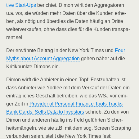
ti­ve Start-Ups
berich­tet. Dimon wirft den Aggre­ga­to­ren
u.a. vor, sie wür­den mehr Daten über die Kun­den erhe­
ben, als nötig und über­dies die Daten häu­fig an Drit­te
wei­ter­ver­kau­fen, ohne dass dies für die Kun­den trans­pa­
rent sei.
Der erwähn­te Bei­trag in der New York Times und
Four
Myths about Account Aggre­ga­ti­on
gehen näher auf die
Kri­tik­punk­te Dimons ein.
Dimon wirft die Anbie­ter in einen Topf. Fest­zu­hal­ten ist,
dass Anbie­ter wie Yod­lee mit dem Ver­kauf der Daten ein
ein­träg­li­ches Geschäft betrei­ben, wie das WSJ vor eini­
ger Zeit in
Pro­vi­der of Per­so­nal Finan­ce Tools Tracks
Bank Cards, Sells Data to Inves­tors
schrieb. Zu den von
Dimon und ande­ren häu­fig ins Feld geführ­ten Sicher­
heits­män­geln, wie sie z.B. mit dem sog. Screen Scra­ping
ver­bun­den sei­en, stellt die New York Times fest: