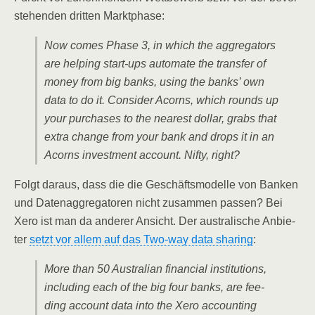
ste­hen­den drit­ten Marktphase:
Now comes Pha­se 3, in which the aggre­ga­tors
are hel­ping start-ups auto­ma­te the trans­fer of
money from big banks, using the banks’ own
data to do it. Con­sider Acorns, which rounds up
your purcha­ses to the nea­rest dol­lar, grabs that
extra chan­ge from your bank and drops it in an
Acorns invest­ment account. Nif­ty, right?
Folgt dar­aus, dass die die Geschäfts­mo­del­le von Ban­ken
und Daten­ag­gre­ga­to­ren nicht zusam­men pas­sen? Bei
Xero ist man da ande­rer Ansicht. Der aus­tra­li­sche Anbie­
ter
setzt vor allem auf das Two-way data sha­ring
:
More than 50 Aus­tra­li­an finan­cial insti­tu­ti­ons,
inclu­ding each of the big four banks, are fee­
ding account data into the Xero accoun­ting