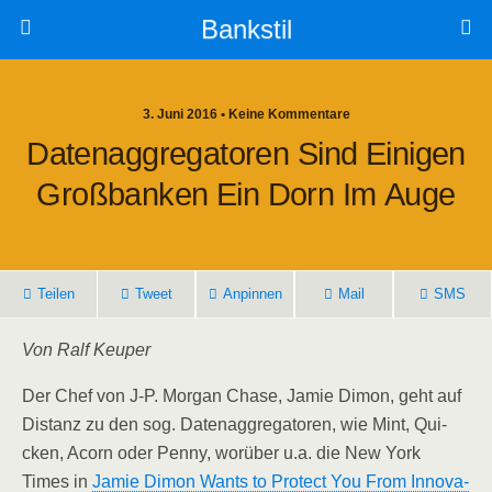
Bankstil
3. Juni 2016 • Keine Kommentare
Daten­ag­gre­ga­to­ren Sind Eini­gen
Groß­ban­ken Ein Dorn Im Auge
Tei­len
Tweet
Anpin­nen
Mail
SMS
Von Ralf Keuper
Der Chef von J‑P. Mor­gan Cha­se, Jamie Dimon, geht auf
Distanz zu den sog. Daten­ag­gre­ga­to­ren, wie Mint, Qui­
cken, Acorn oder Pen­ny, wor­über u.a. die New York
Times in
Jamie Dimon Wants to Pro­tect You From Inno­va­