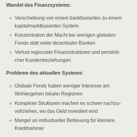
Wan­del des Finanzsystems:
Ver­schie­bung von einem bank­ba­sier­ten zu einem
kapi­tal­markt­ba­sier­ten System
Kon­zen­tra­ti­on der Macht bei weni­gen glo­ba­len
Fonds statt vie­ler dezen­tra­ler Banken
Ver­lust regio­na­ler Finanz­struk­tu­ren und per­sön­li­
cher Kundenbeziehungen
Pro­ble­me des aktu­el­len Systems:
Glo­ba­le Fonds haben weni­ger Inter­es­se am
Wohl­erge­hen loka­ler Regionen
Kom­ple­xe Struk­tu­ren machen es schwer nach­zu­
voll­zie­hen, wo das Geld inves­tiert wird
Man­gel an indi­vi­du­el­ler Betreu­ung für klei­ne­re
Kreditnehmer