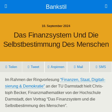
Bankstil
10. September 2024
Das Finanz­sys­tem Und Die
Selbst­be­stim­mung Des Menschen
Tei­len
Tweet
Anpin­nen
Mail
SMS
Im Rah­men der Ring­vor­le­sung
“Finan­zen, Staat, Digi­ta­li­
sie­rung & Demo­kra­tie”
an der TU Darm­stadt hielt Chris­
toph Becker, Finanz­ma­the­ma­ti­ker von der Hoch­schu­le
Darm­stadt, den Vor­trag “Das Finanz­sys­tem und die
Selbst­be­stim­mung des Menschen”.