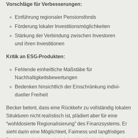
Vor­schlä­ge für Verbesserungen:
Ein­füh­rung regio­na­ler Pensionsfonds
För­de­rung loka­ler Investitionsmöglichkeiten
Stär­kung der Ver­bin­dung zwi­schen Inves­to­ren
und ihren Investitionen
Kri­tik an ESG-Produkten:
Feh­len­de ein­heit­li­che Maß­stä­be für
Nachhaltigkeitsbewertungen
Beden­ken hin­sicht­lich der Ein­schrän­kung indi­vi­
du­el­ler Freiheit
Becker betont, dass eine Rück­kehr zu voll­stän­dig loka­len
Struk­tu­ren nicht rea­lis­tisch ist, plä­diert aber für eine
“wohl­do­sier­te Regio­na­li­sie­rung” des Finanz­sys­tems. Er
sieht dar­in eine Mög­lich­keit, Fair­ness und lang­fris­ti­ges