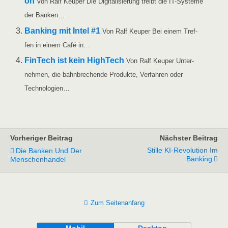
on
Von Ralf Keu­per Die Digi­ta­li­sie­rung treibt die IT-Sys­­te­­me
der Banken…
Ban­king mit Intel #1
Von Ralf Keu­per Bei einem Tref­
fen in einem Café in…
Fin­Tech ist kein High­Tech
Von Ralf Keu­per Unter­
neh­men, die bahn­bre­chen­de Pro­duk­te, Ver­fah­ren oder
Technologien…
Vorheriger Beitrag
Nächster Beitrag
Stille KI-Revolution Im
Die Banken Und Der
Banking
Menschenhandel
Zum Seitenanfang
Mobil
Desktop