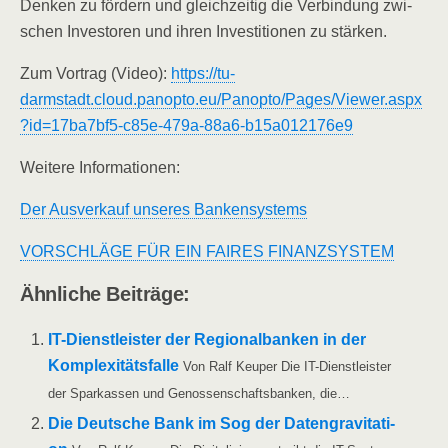
Den­ken zu för­dern und gleich­zei­tig die Ver­bin­dung zwi­
schen Inves­to­ren und ihren Inves­ti­tio­nen zu stärken.
Zum Vor­trag (Video):
https://tu-
darmstadt.cloud.panopto.eu/Panopto/Pages/Viewer.aspx
?id=17ba7bf5-c85e-479a-88a6-b15a012176e9
Wei­te­re Informationen:
Der Aus­ver­kauf unse­res Bankensystems
VORSCHLÄGE FÜR EIN FAIRES FINANZSYSTEM
Ähn­li­che Beiträge:
IT-Diens­t­­leis­­ter der Regio­nal­ban­ken in der
Kom­ple­xi­täts­fal­le
Von Ralf Keu­per Die IT-Diens­t­­leis­­ter
der Spar­kas­sen und Genos­sen­schafts­ban­ken, die…
Die Deut­sche Bank im Sog der Daten­gra­vi­ta­ti­