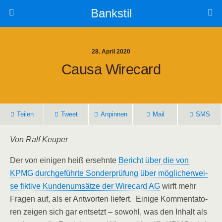
Bankstil
28. April 2020
Cau­sa Wirecard
Tei­len
Tweet
Anpin­nen
Mail
SMS
Von Ralf Keuper
Der von eini­gen heiß ersehn­te
Bericht über die von
KPMG durch­ge­führ­te Son­der­prü­fung über mög­li­cher­wei­
se fik­ti­ve Kun­den­um­sät­ze der Wire­card AG
wirft mehr
Fra­gen auf, als er Ant­wor­ten lie­fert. Eini­ge Kom­men­ta­to­
ren zei­gen sich gar ent­setzt – sowohl, was den Inhalt als