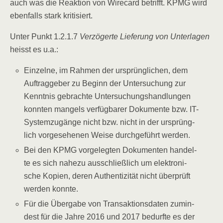
auch was die Reak­ti­on von Wire­card betrifft. KPMG wird
eben­falls stark kritisiert.
Unter Punkt 1.2.1.7
Ver­zö­ger­te Lie­fe­rung von Unter­la­gen
heisst es u.a.:
Ein­zel­ne, im Rah­men der ursprüng­li­chen, dem
Auf­trag­ge­ber zu Beginn der Unter­su­chung zur
Kennt­nis gebrach­te Unter­su­chungs­hand­lun­gen
konn­ten man­gels ver­füg­ba­rer Doku­men­te bzw. IT-
Sys­tem­zu­gän­ge nicht bzw. nicht in der ursprüng­
lich vor­ge­se­he­nen Wei­se durch­ge­führt werden.
Bei den KPMG vor­ge­leg­ten Doku­men­ten han­del­
te es sich nahe­zu aus­schließ­lich um elek­tro­ni­
sche Kopien, deren Authen­ti­zi­tät nicht über­prüft
wer­den konnte.
Für die Über­ga­be von Trans­ak­ti­ons­da­ten zumin­
dest für die Jah­re 2016 und 2017 bedurf­te es der