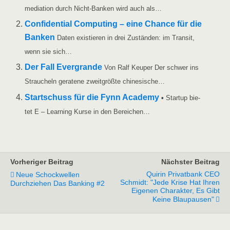
me­dia­ti­on durch Nicht-Ban­ken wird auch als…
Con­fi­den­ti­al Com­pu­ting – eine Chan­ce für die
Ban­ken
Daten exis­tie­ren in drei Zustän­den: im Tran­sit,
wenn sie sich…
Der Fall Ever­g­ran­de
Von Ralf Keu­per Der schwer ins
Strau­cheln gera­te­ne zweit­größ­te chinesische…
Start­schuss für die Fynn Aca­de­my
▪ Start­up bie­
tet E – Lear­ning Kur­se in den Bereichen…
Vorheriger Beitrag
Nächster Beitrag
Quirin Privatbank CEO
Neue Schockwellen
Schmidt: "Jede Krise Hat Ihren
Durchziehen Das Banking #2
Eigenen Charakter, Es Gibt
Keine Blaupausen"