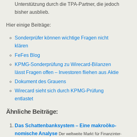
Unter­stüt­zung durch die TPA-Part­ner, die jedoch
bis­her ausblieb.
Hier eini­ge Beiträge:
Son­der­prü­fer kön­nen wich­ti­ge Fra­gen nicht
klären
FeFes Blog
KPMG-Son­der­prü­fung zu Wire­card-Bilan­zen
lässt Fra­gen offen – Inves­to­ren flie­hen aus Aktie
Doku­ment des Grauens
Wire­card sieht sich durch KPMG-Prü­fung
entlastet
Ähn­li­che Beiträge:
Das Schat­ten­bank­sys­tem – Eine makro­öko­
no­mi­sche Ana­ly­se
Der welt­wei­te Markt für Finanz­in­ter­