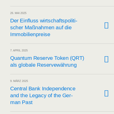
26. MAI 2025
Der Ein­fluss wirt­schafts­po­li­ti­
scher Maß­nah­men auf die
Immobilienpreise
7. APRIL 2025
Quan­tum Reser­ve Token (QRT)
als glo­ba­le Reservewährung
9. MÄRZ 2025
Cen­tral Bank Inde­pen­dence
and the Lega­cy of the Ger­
man Past