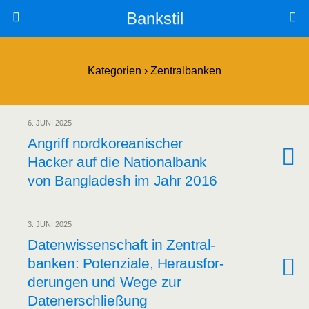
Bankstil
Kategorien ›
Zentralbanken
6. JUNI 2025
Angriff nord­ko­rea­ni­scher
Hacker auf die Natio­nal­bank
von Ban­gla­desh im Jahr 2016
3. JUNI 2025
Daten­wis­sen­schaft in Zen­tral­
ban­ken: Poten­zia­le, Her­aus­for­
de­run­gen und Wege zur
Datenerschließung