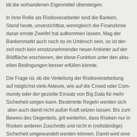
tät die vor­han­de­nen Eigen­mit­tel übersteigen.
In ihrer Rol­le als Risi­ko­ver­ar­bei­ter sind die Ban­ken,
Stand heu­te, unver­zicht­bar, wenn­gleich die Finanz­kri­se
dar­an erns­te Zwei­fel hat auf­kom­men las­sen. Mag der
Ban­ken­markt auch noch so im Umbruch sein, so ist der­
zeit noch kein ernst­zu­neh­men­der neu­er Anbie­ter auf der
Bild­flä­che erschie­nen, der die­se Funk­ti­on unter den aktu­
el­len Bedin­gun­gen bes­ser erfül­len könnte.
Die Fra­ge ist, ob die Ver­tei­lung der Risi­ko­ver­ar­bei­tung
auf mög­lichst vie­le Akteu­re, wie auf die Crowd oder Com­
mu­ni­ty oder der geziel­te Ein­satz von Big Data für mehr
Sicher­heit sor­gen kann. Bestimm­te Regeln wer­den sich
aber auch damit nicht außer Kraft set­zen las­sen. Bis zum
Beweis des Gegen­teils, gilt wei­ter­hin, dass Risi­ken nur in
Risi­ken ande­ren Zuschnitts und nicht in (voll­stän­di­ge)
Sicher­heit umge­wan­delt wer­den kön­nen. Damit wird eine