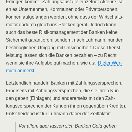
Erlie­gen kommt. Zah­lungs­aus­fäl­le ein­zel­ner Akteu­re, sei­
en es Unter­neh­men, Kom­mu­nen oder Pri­vat­per­so­nen,
kön­nen auf­ge­fan­gen wer­den, ohne dass der Wirt­schafts­
mo­tor dadurch gleich ins Sto­cken gerät. Jedoch kann
auch das bes­te Risi­ko­ma­nage­ment der Ban­ken kei­ne
Sicher­heit garan­tie­ren, son­dern, nach Luh­mann, nur den
best­mög­li­chen Umgang mit Unsi­cher­heit. Die­se Dienst­
leis­tung las­sen sich die Ban­ken bezah­len – zu Recht,
wenn sie ihre Auf­ga­be gut machen, wie u.a.
Die­ter Wer­
muth anmerkt
.
Letzt­end­lich han­deln Ban­ken mit Zah­lungs­ver­spre­chen.
Einer­seits mit Zah­lungs­ver­spre­chen, die sie ihren Kun­
den geben (Ein­la­gen) und ande­rer­seits mit den Zah­
lungs­ver­spre­chen der Kun­den ihnen gegen­über (Kre­di­te).
Ent­schei­dend ist für Luh­mann dabei der Zeitfaktor:
Vor allem aber las­sen sich Ban­ken Geld geben