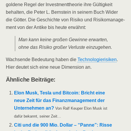
gol­de­ne Regel der Invest­ment­theo­rie ihre Gül­tig­keit
behal­ten, die Peter L. Bern­stein in sei­nem Buch Wider
die Göt­ter. Die Geschich­te von Risi­ko und Risi­ko­ma­nage­
ment von der Anti­ke bis heu­te erwähnt:
Man kann kei­ne gro­ßen Gewin­ne erwar­ten,
ohne das Risi­ko gro­ßer Ver­lus­te einzugehen.
Wach­sen­de Bedeu­tung haben die
Tech­no­lo­gie­ri­si­ken
.
Hier deu­tet sich eine neue Dimen­si­on an.
Ähn­li­che Beiträge:
Elon Musk, Tes­la und Bit­co­in: Bricht eine
neue Zeit für das Finanz­ma­nage­ment der
Unter­neh­men an?
Von Ralf Keu­per Elon Musk ist
dafür bekannt, sei­ner Zeit…
Citi und die 900 Mio. Dol­lar – “Pan­ne”: Ris­se