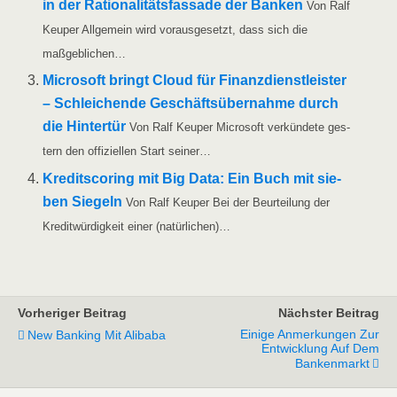
in der Ratio­na­li­täts­fas­sa­de der Ban­ken
Von Ralf
Keu­per All­ge­mein wird vor­aus­ge­setzt, dass sich die
maßgeblichen…
Micro­soft bringt Cloud für Finanz­dienst­leis­ter
– Schlei­chen­de Geschäfts­über­nah­me durch
die Hin­ter­tür
Von Ralf Keu­per Micro­soft ver­kün­de­te ges­
tern den offi­zi­el­len Start seiner…
Kre­dit­s­coring mit Big Data: Ein Buch mit sie­
ben Sie­geln
Von Ralf Keu­per Bei der Beur­tei­lung der
Kre­dit­wür­dig­keit einer (natür­li­chen)…
Vorheriger Beitrag
Nächster Beitrag
Einige Anmerkungen Zur
New Banking Mit Alibaba
Entwicklung Auf Dem
Bankenmarkt