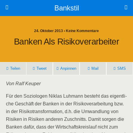
Bankstil
24. Oktober 2013 • Keine Kommentare
Ban­ken Als Risikoverarbeiter
Tei­len
Tweet
Anpin­nen
Mail
SMS
Von Ralf Keuper
Für den Sozio­lo­gen Niklas Luh­mann besteht das eigent­li­
che Geschäft der Ban­ken in der Risi­ko­ver­ar­bei­tung bzw.
in der Risi­ko­trans­for­ma­ti­on, d.h. die Umwand­lung von
Risi­ken in Risi­ken ande­ren Zuschnitts. Damit sor­gen die
Ban­ken dafür, dass der Wirt­schafts­kreis­lauf nicht zum