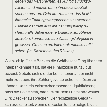
gegen das Ver­spre­chen, es künf­tig zurück­zu­
zah­len, und nut­zen dann ihrer­seits die Zeit­
span­ne aus, um Geld aus­zu­lei­hen, das heißt:
ihrer­seits Zah­lungs­ver­spre­chen zu erwer­ben.
Ban­ken han­deln also mit Zah­lungs­ver­spre­
chen. Falls dabei eige­ne Liqui­di­täts­pro­ble­me
auf­tre­ten, kön­nen sie ihre Zah­lungs­fä­hig­keit in
gewis­sen Gren­zen am Inter­ban­ken­markt auf­fri­
schen. (in: Sozio­lo­gie des Risikos)
Wie wich­tig für die Ban­ken die Geld­be­schaf­fung über den
Inter­ban­ken­markt ist, hat die Finanz­kri­se nur zu gut
gezeigt. Sobald sich die Ban­ken unter­ein­an­der nicht
mehr zutrau­en, ihre Zah­lungs­ver­spre­chen ein­lö­sen zu
kön­nen, kann ein exis­tenz­be­dro­hen­der Liqui­di­täts­eng­
pass die Fol­ge sein, oder um mit dem Luh­mann-Schü­ler
Dirk Bae­cker zu spre­chen: Der recht­zei­ti­ge Geld­an­
schluss schei­tert, wenn die Kos­ten für die nöti­ge Liqui­di­