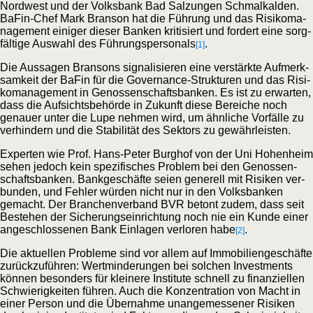
Nordwest und der Volks­bank Bad Sal­zun­gen Schmal­kal­den.
BaFin-Chef Mark Bran­son hat die Füh­rung und das Risi­ko­ma­
nage­ment eini­ger die­ser Ban­ken kri­ti­siert und for­dert eine sorg­
fäl­ti­ge Aus­wahl des Füh­rungs­per­so­nals
.
[1]
Die Aus­sa­gen Bran­sons signa­li­sie­ren eine ver­stärk­te Auf­merk­
sam­keit der BaFin für die Gover­nan­ce-Struk­tu­ren und das Risi­
ko­ma­nage­ment in Genos­sen­schafts­ban­ken. Es ist zu erwar­ten,
dass die Auf­sichts­be­hör­de in Zukunft die­se Berei­che noch
genau­er unter die Lupe neh­men wird, um ähn­li­che Vor­fäl­le zu
ver­hin­dern und die Sta­bi­li­tät des Sek­tors zu gewährleisten.
Exper­ten wie Prof. Hans-Peter Burg­hof von der Uni Hohen­heim
sehen jedoch kein spe­zi­fi­sches Pro­blem bei den Genos­sen­
schafts­ban­ken. Bank­ge­schäf­te sei­en gene­rell mit Risi­ken ver­
bun­den, und Feh­ler wür­den nicht nur in den Volks­ban­ken
gemacht. Der Bran­chen­ver­band BVR betont zudem, dass seit
Bestehen der Siche­rungs­ein­rich­tung noch nie ein Kun­de einer
ange­schlos­se­nen Bank Ein­la­gen ver­lo­ren habe
.
[2]
Die aktu­el­len Pro­ble­me sind vor allem auf Immo­bi­li­en­ge­schäf­te
zurück­zu­füh­ren: Wert­min­de­run­gen bei sol­chen Invest­ments
kön­nen beson­ders für klei­ne­re Insti­tu­te schnell zu finan­zi­el­len
Schwie­rig­kei­ten füh­ren. Auch die Kon­zen­tra­ti­on von Macht in
einer Per­son und die Über­nah­me unan­ge­mes­se­ner Risi­ken