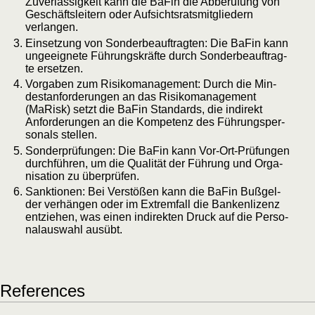
Zuver­läs­sig­keit kann die BaFin die Abbe­ru­fung von
Geschäfts­lei­tern oder Auf­sichts­rats­mit­glie­dern
verlangen.
Ein­set­zung von Son­der­be­auf­trag­ten: Die BaFin kann
unge­eig­ne­te Füh­rungs­kräf­te durch Son­der­be­auf­trag­
te ersetzen.
Vor­ga­ben zum Risi­ko­ma­nage­ment: Durch die Min­
dest­an­for­de­run­gen an das Risi­ko­ma­nage­ment
(MaRisk) setzt die BaFin Stan­dards, die indi­rekt
Anfor­de­run­gen an die Kom­pe­tenz des Füh­rungs­per­
so­nals stellen.
Son­der­prü­fun­gen: Die BaFin kann Vor-Ort-Prü­fun­gen
durch­füh­ren, um die Qua­li­tät der Füh­rung und Orga­
ni­sa­ti­on zu überprüfen.
Sank­tio­nen: Bei Ver­stö­ßen kann die BaFin Buß­gel­
der ver­hän­gen oder im Extrem­fall die Ban­ken­li­zenz
ent­zie­hen, was einen indi­rek­ten Druck auf die Per­so­
nal­aus­wahl ausübt.
Refe­ren­ces