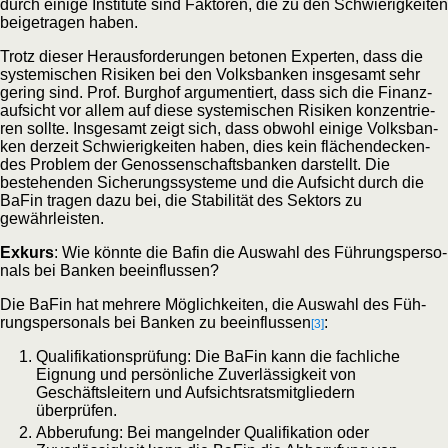
durch eini­ge Insti­tu­te sind Fak­to­ren, die zu den Schwie­rig­kei­ten
bei­getra­gen haben.
Trotz die­ser Her­aus­for­de­run­gen beto­nen Exper­ten, dass die
sys­te­mi­schen Risi­ken bei den Volks­ban­ken ins­ge­samt sehr
gering sind. Prof. Burg­hof argu­men­tiert, dass sich die Finanz­
auf­sicht vor allem auf die­se sys­te­mi­schen Risi­ken kon­zen­trie­
ren soll­te. Ins­ge­samt zeigt sich, dass obwohl eini­ge Volks­ban­
ken der­zeit Schwie­rig­kei­ten haben, dies kein flä­chen­de­cken­
des Pro­blem der Genos­sen­schafts­ban­ken dar­stellt. Die
bestehen­den Siche­rungs­sys­te­me und die Auf­sicht durch die
BaFin tra­gen dazu bei, die Sta­bi­li­tät des Sek­tors zu
gewährleisten.
Exkurs
: Wie könn­te die Bafin die Aus­wahl des Füh­rungs­per­so­
nals bei Ban­ken beeinflussen?
Die BaFin hat meh­re­re Mög­lich­kei­ten, die Aus­wahl des Füh­
rungs­per­so­nals bei Ban­ken zu beein­flus­sen
:
[3]
Qua­li­fi­ka­ti­ons­prü­fung: Die BaFin kann die fach­li­che
Eig­nung und per­sön­li­che Zuver­läs­sig­keit von
Geschäfts­lei­tern und Auf­sichts­rats­mit­glie­dern
überprüfen.
Abbe­ru­fung: Bei man­geln­der Qua­li­fi­ka­ti­on oder