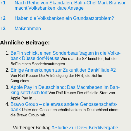
Refe­ren­ces
↑
1
Nach Rei­he von Skan­da­len: Bafin-Chef Mark Bran­son
macht Volks­ban­ken kla­re Ansage
↑
2
Haben die Volks­ban­ken ein Grundsatzproblem?
↑
3
Maß­nah­men
Ähn­li­che Beiträge:
BaFin schickt einen Son­der­be­auf­trag­ten in die Volks­
bank Düs­sel­dorf-Neuss
Wie u.a. die SZ berich­tet, hat die
BaFin einen Sonderbeauftragten…
Eini­ge Anmer­kun­gen zur Zukunft der Bank­fi­lia­le #2
Von Ralf Keu­per Die Ankün­di­gung der HVB, die Schlie­
ßung eines…
Apple Pay in Deutsch­land: Das Macht­be­ben im Ban­
king setzt sich fort
Von Ralf Keu­per Der offi­zi­el­le Start von
Apple Pay in…
Bra­wo Group – die etwas ande­re Genos­sen­schafts­
bank
Unter den Genos­sen­schafts­ban­ken in Deutsch­land nimmt
die Bra­wo Group mit…
Vorheriger Beitrag
Studie Zur DeFi-Kreditvergabe