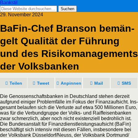
Bankstil
29. November 2024
BaFin-Chef Bran­son bemän­
gelt Qua­li­tät der Füh­rung
und des Risi­ko­ma­nage­ments
der Volksbanken
Tei­len
Tweet
Anpin­nen
Mail
SMS
Die Genos­sen­schafts­ban­ken in Deutsch­land ste­hen der­zeit
auf­grund eini­ger Pro­blem­fäl­le im Fokus der Finanz­auf­sicht. Ins­
ge­samt belau­fen sich die Ver­lus­te auf etwa 500 Mil­lio­nen Euro,
was für die Ver­bund­grup­pe der Volks- und Raiff­ei­sen­ban­ken
zwar schmerz­lich, aber noch nicht exis­ten­zi­ell bedroh­lich ist.
Die Bun­des­an­stalt für Finanz­dienst­leis­tungs­auf­sicht (BaFin)
beschäf­tigt sich inten­siv mit die­sen Fäl­len, ins­be­son­de­re bei
der Volks­bank Düsseldorf/​Neuss, der Volks­bank Dortmund/​