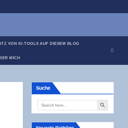
SATZ VON KI-TOOLS AUF DIE­SEM BLOG
BER MICH
Suche
Search Button
Search
for: