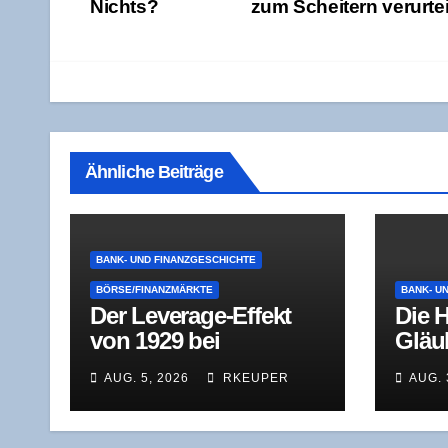
Nichts?
zum Schei­tern ver­ur­te
Ähnliche Beiträge
BANK- UND FINANZGESCHICHTE
BÖRSE/FINANZMÄRKTE
BANK- U
Der Levera­ge-Effekt
Die H
von 1929 bei
Gläu­
geschlos­se­nen
Schul
AUG. 5, 2026
RKEUPER
AUG. 
Investmentfonds
aus 
dert
Sanie