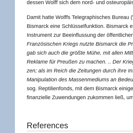
des­sen Wolff sich dem nord- und ost­eu­ro­p
Damit hat­te Wolffs Tele­gra­phi­sches Bureau 
Bis­marck eine Schlüs­sel­funk­ti­on. Bis­marck e
Instru­ment zur Beein­flus­sung der öffent­li­chen
Fran­zö­si­schen Kriegs nutz­te Bis­marck die Pr
gab sich auch die größ­te Mühe, mit allen Mit­teln
Rekla­me für Preu­ßen zu machen. .. Der Krieg
zen; als im Reich die Zei­tun­gen durch ihre Inse
Mani­pu­la­ti­on des Mas­sen­me­di­ums an Bedeu
sog. Rep­ti­li­en­fonds, mit dem Bis­marck eini­g
finan­zi­el­le Zuwen­dun­gen zukom­men ließ, u
Refe­ren­ces