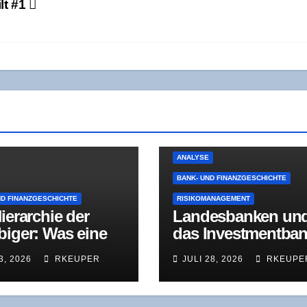
ilt #1
ANALYSE
BANK- UND FINANZGESCHICHTE
ND FINANZGESCHICHTE
RISIKOMANAGEMENT
ier­ar­chie der
Lan­des­ban­ken un
bi­ger: Was eine
das Invest­ment­ban
­den­kom­mis­si­on
king-Dilem­ma: Wa
3, 2026
RKEUPER
JULI 28, 2026
RKEUPE
dem 18. Jahr­hun­
der NordLB-Umba
 über moder­ne
wirk­lich zeigt
­rungs­ver­fah­ren