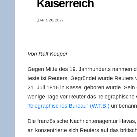
Kaiserreich
APR. 26, 2022
Von Ralf Keuper
Gegen Mit­te des 19. Jahr­hun­derts nah­men die
tes­te ist Reu­ters. Gegrün­det wur­de Reu­ters
21. Juli 1816 in Kas­sel gebo­ren wur­de. Sein 
weni­ge Tage vor Reu­ter das Tele­gra­phi­sche 
Tele­gra­phi­sches Bureau“ (W.T.B.)
umbe­nannt
Die fran­zö­si­sche Nach­rich­ten­agen­tur Havas
an kon­zen­trier­te sich Reu­ters auf das bri­ti