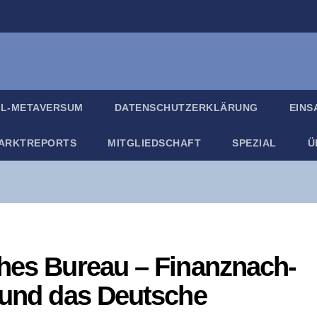
IL-META­VER­SUM
DATEN­SCHUTZ­ER­KLÄ­RUNG
EIN­
ARKT­RE­PORTS
MIT­GLIED­SCHAFT
SPE­ZI­AL
Ü
sches Bureau – Finanz­nach­
n und das Deut­sche