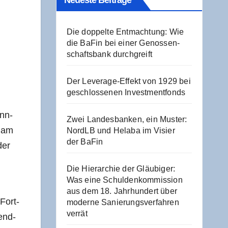
Neu­es­te Beiträge
Die dop­pel­te Ent­mach­tung: Wie
die BaFin bei einer Genos­sen­
schafts­bank durchgreift
Der Levera­ge-Effekt von 1929 bei
geschlos­se­nen Investmentfonds
ann­
Zwei Lan­des­ban­ken, ein Mus­ter:
r am
NordLB und Hela­ba im Visier
der BaFin
der
Die Hier­ar­chie der Gläu­bi­ger:
Was eine Schul­den­kom­mis­si­on
aus dem 18. Jahr­hun­dert über
 Fort­
moder­ne Sanie­rungs­ver­fah­ren
verrät
rend­