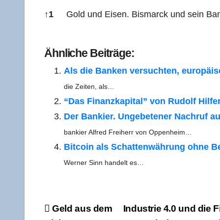
↑
1
Gold und Eisen. Bis­marck und sein Ban
Refe­ren­ces
Ähn­li­che Beiträge:
Als die Ban­ken ver­such­ten, euro­pä­
die Zei­ten, als…
“Das Finanz­ka­pi­tal” von Rudolf Hil­fe
Der Ban­kier. Unge­be­te­ner Nach­ruf a
ban­kier Alfred Frei­herr von Oppenheim…
Bit­co­in als Schat­ten­wäh­rung ohne 
Wer­­ner Sinn han­delt es…
Beitragsnavigation
Geld aus dem
Indus­trie 4.0 und die 