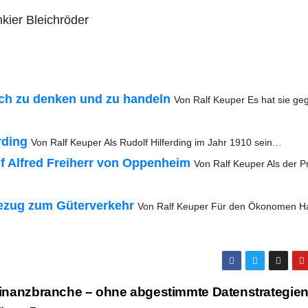
­kier Bleichröder
isch zu den­ken und zu han­deln
Von Ralf Keu­per Es hat sie ge
r­ding
Von Ralf Keu­per Als Rudolf Hil­fer­ding im Jahr 1910 sein…
uf Alfred Frei­herr von Oppen­heim
Von Ralf Keu­per Als der Pri
Bezug zum Güter­ver­kehr
Von Ralf Keu­per Für den Öko­no­men H
Finanz­bran­che – ohne abge­stimm­te Daten­stra­te­gie