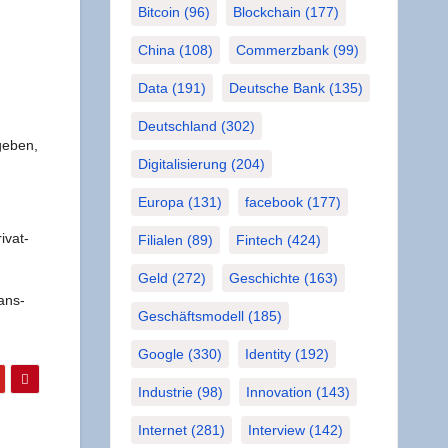
Bitcoin
(96)
Blockchain
(177)
China
(108)
Commerzbank
(99)
Data
(191)
Deutsche Bank
(135)
Deutschland
(302)
ge­ben,
Digitalisierung
(204)
Europa
(131)
facebook
(177)
­vat­
Filialen
(89)
Fintech
(424)
Geld
(272)
Geschichte
(163)
ans-
Geschäftsmodell
(185)
Google
(330)
Identity
(192)
Industrie
(98)
Innovation
(143)
n
Internet
(281)
Interview
(142)