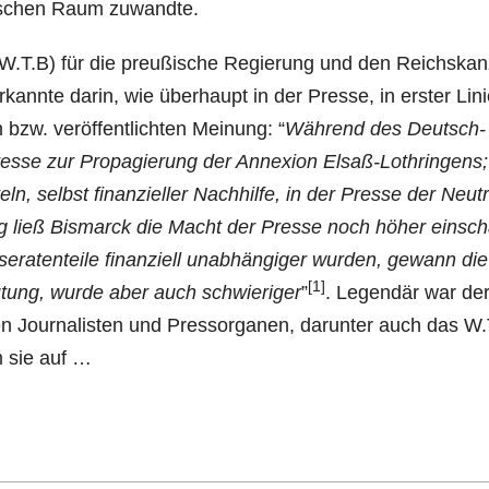
äi­schen Raum zuwandte.
(W.T.B) für die preu­ßi­sche Regie­rung und den Reichs­kanz
rkann­te dar­in, wie über­haupt in der Pres­se, in ers­ter Lin
 bzw. ver­öf­fent­lich­ten Mei­nung: “
Wäh­rend des Deutsch-
es­se zur Pro­pa­gie­rung der Anne­xi­on Elsaß-Loth­rin­gens;
, selbst finan­zi­el­ler Nach­hil­fe, in der Pres­se der Neu­tr
 ließ Bis­marck die Macht der Pres­se noch höher ein­sch
­rat­entei­le finan­zi­ell unab­hän­gi­ger wur­den, gewann die
[1]
­tung, wur­de aber auch schwie­ri­ger
”
. Legen­där war de
en Jour­na­lis­ten und Press­or­ga­nen, dar­un­ter auch das W.
m sie auf …