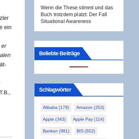
Wenn die The­se stimmt und das
Buch trotz­dem platzt: Der Fall
­ler
Situa­tio­nal Awareness
ie ein
 er
Beliebte Beiträge
a­len
ät­
r
Schlag­wör­ter
T.B.,
Alibaba
(179)
Amazon
(253)
Apple
(343)
Apple Pay
(114)
Banken
(981)
BIS
(552)