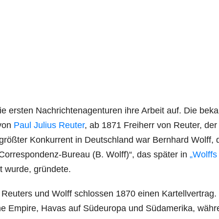
 ers­ten Nach­rich­ten­agen­tu­ren ihre Arbeit auf. Die bek
 von
Paul Juli­us Reu­ter
, ab 1871 Frei­herr von Reu­ter, de
größ­ter Kon­kur­rent in Deutsch­land war Bern­hard Wolff, 
Cor­re­spon­denz-Bureau (B. Wolff)“, das spä­ter in
„Wolffs
 wur­de, gründete.
, Reu­ters und Wolff schlos­sen 1870 einen Kar­tell­ver­trag.
­sche Empire, Havas auf Süd­eu­ro­pa und Süd­ame­ri­ka, wäh­