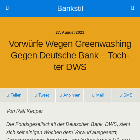
Bankstil
27. August 2021
Vor­wür­fe Wegen Green­wa­shing
Gegen Deut­sche Bank – Toch­
Ter DWS
Tei­len
Tweet
Anpin­nen
Mail
SMS
Von Ralf Keuper
Die Fonds­ge­sell­schaft der Deut­schen Bank, DWS, sieht
sich seit eini­gen Wochen dem Vor­wurf aus­ge­setzt,