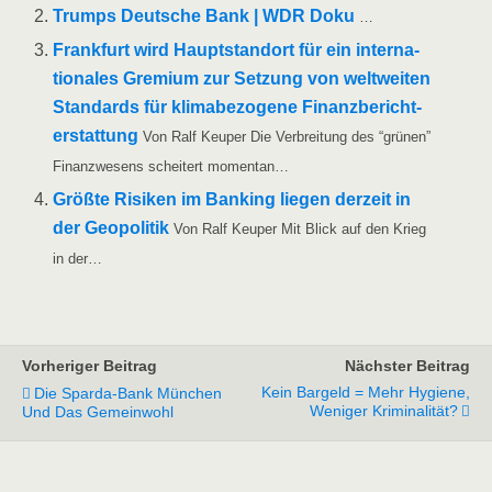
Trumps Deut­sche Bank | WDR Doku
…
Frank­furt wird Haupt­stand­ort für ein inter­na­
tio­na­les Gre­mi­um zur Set­zung von welt­wei­ten
Stan­dards für kli­ma­be­zo­ge­ne Finanz­be­richt­
erstat­tung
Von Ralf Keu­per Die Ver­brei­tung des “grü­nen”
Finanz­we­sens schei­tert momentan…
Größ­te Risi­ken im Ban­king lie­gen der­zeit in
der Geo­po­li­tik
Von Ralf Keu­per Mit Blick auf den Krieg
in der…
Vorheriger Beitrag
Nächster Beitrag
Kein Bargeld = Mehr Hygiene,
Die Sparda-Bank München
Weniger Kriminalität?
Und Das Gemeinwohl