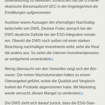
Green­wa­shing zu betrei­ben. Inzwi­schen hat die US-ame­
ri­ka­ni­sche Bör­sen­auf­sicht SEC in der Ange­le­gen­heit die
Ermitt­lun­gen aufgenommen.
Aus­lö­ser waren Aus­sa­gen der ehe­ma­li­gen Nach­hal­tig­
keits­che­fin von DWS, Desi­ree Fix­ler, wonach bei der
DWS deut­li­che Defi­zi­te bei der ESG-Inte­gra­ti­on exis­tie­
ren. Obwohl die DWS nach außen mit einer star­ken
Beach­tung nach­hal­ti­ger Invest­ments wirbt, sehe die Rea­l
i­tät anders aus. So sei­en die inter­nen Invest­ment­pro­zess­
se weit­ge­hend unver­än­dert
.
[1]
Wenig über­rascht von den Vor­wür­fen zeigt sich der
Bör­
sia­ner
. Die hohen Wachs­tums­ra­ten hät­ten zu einem
Über­an­ge­bot geführt, wobei die Qua­li­tät und Ver­gleich­
bar­keit der Pro­duk­te abge­nom­men habe. Mit Mar­ke­ting
wer­de ver­sucht, die­sen Man­gel zu ver­de­cken
.
[2]
Die DWS zieht sich dar­auf zurück, dass die ESG-Stan­