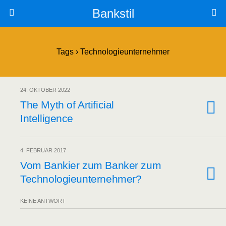
Bankstil
Tags › Technologieunternehmer
24. OKTOBER 2022
The Myth of Arti­fi­ci­al
Intelligence
4. FEBRUAR 2017
Vom Ban­kier zum Ban­ker zum
Technologieunternehmer?
KEINE ANTWORT