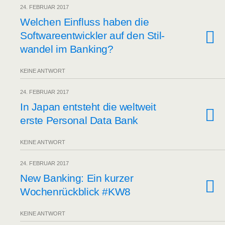
24. FEBRUAR 2017
Wel­chen Ein­fluss haben die
Soft­ware­ent­wick­ler auf den Stil­
wan­del im Banking?
KEINE ANTWORT
24. FEBRUAR 2017
In Japan ent­steht die welt­weit
ers­te Per­so­nal Data Bank
KEINE ANTWORT
24. FEBRUAR 2017
New Ban­king: Ein kur­zer
Wochen­rück­blick #KW8
KEINE ANTWORT