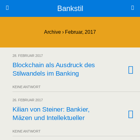
Bankstil
Archive › Februar, 2017
28. FEBRUAR 2017
Block­chain als Aus­druck des
Stil­wan­dels im Banking
KEINE ANTWORT
26. FEBRUAR 2017
Kili­an von Stei­ner: Ban­kier,
Mäzen und Intellektueller
KEINE ANTWORT