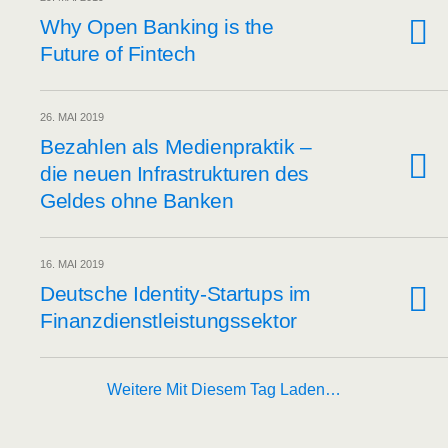
Why Open Ban­king is the
Future of Fintech
26. MAI 2019
Bezah­len als Medi­en­prak­tik –
die neu­en Infra­struk­tu­ren des
Gel­des ohne Banken
16. MAI 2019
Deut­sche Iden­ti­ty-Start­ups im
Finanzdienstleistungssektor
Weitere Mit Diesem Tag Laden…