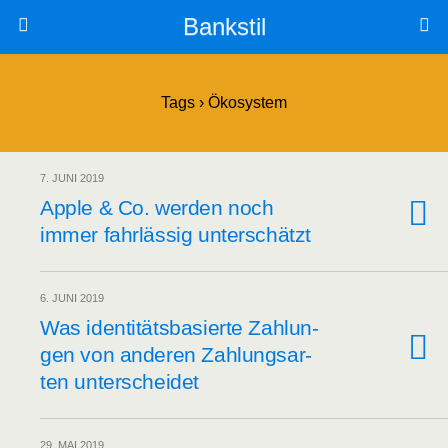
Bankstil
Tags › Ökosystem
7. JUNI 2019
Apple & Co. wer­den noch
immer fahr­läs­sig unterschätzt
6. JUNI 2019
Was iden­ti­täts­ba­sier­te Zah­lun­
gen von ande­ren Zah­lungs­ar­
ten unterscheidet
29. MAI 2019