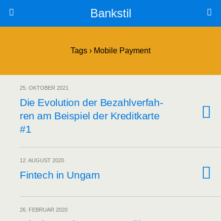
Bankstil
Tags › Mobile Payment
25. OKTOBER 2021
Die Evo­lu­ti­on der Bezahl­ver­fah­
ren am Bei­spiel der Kre­dit­kar­te
#1
12. AUGUST 2020
Fin­tech in Ungarn
26. FEBRUAR 2020