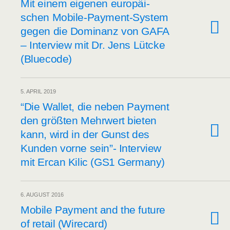
Mit einem eige­nen euro­päi­
schen Mobi­le-Pay­ment-Sys­tem
gegen die Domi­nanz von GAFA
– Inter­view mit Dr. Jens Lütcke
(Blue­code)
5. APRIL 2019
“Die Wal­let, die neben Pay­ment
den größ­ten Mehr­wert bie­ten
kann, wird in der Gunst des
Kun­den vor­ne sein”- Inter­view
mit Ercan Kilic (GS1 Germany)
6. AUGUST 2016
Mobi­le Pay­ment and the future
of retail (Wire­card)