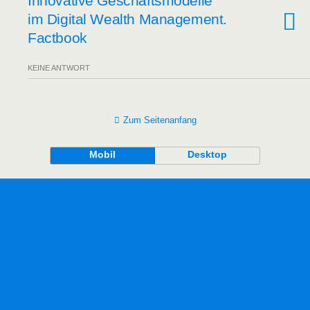
Inno­va­ti­ve Geschäfts­mo­del­le
im Digi­tal Wealth Manage­ment.
Factbook
KEINE ANTWORT
Zum Seitenanfang
Mobil
Desktop