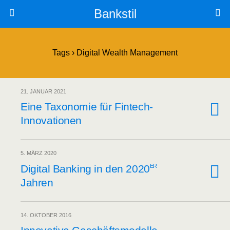
Bankstil
Tags › Digital Wealth Management
21. JANUAR 2021
Eine Taxo­no­mie für Fintech-
Innovationen
5. MÄRZ 2020
er
Digi­tal Ban­king in den 2020
Jahren
14. OKTOBER 2016