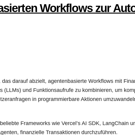
a­sier­ten Work­flows zur Auto
t, das dar­auf abzielt, agen­ten­ba­sier­te Work­flows mit Fina
(LLMs) und Funk­ti­ons­auf­ru­fe zu kom­bi­nie­ren, um kom­pl
zer­an­fra­gen in pro­gram­mier­ba­re Aktio­nen umzu­wan­del
n belieb­te Frame­works wie Vercel’s AI SDK, Lang­Chain und 
en­ten, finan­zi­el­le Trans­ak­tio­nen durchzuführen.