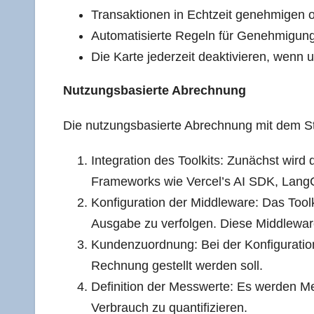
Trans­ak­tio­nen in Echt­zeit geneh­mi­gen
Auto­ma­ti­sier­te Regeln für Geneh­mi­gun­ge
Die Kar­te jeder­zeit deak­ti­vie­ren, wenn un
Nut­zungs­ba­sier­te Abrechnung
Die nut­zungs­ba­sier­te Abrech­nung mit dem Str
Inte­gra­ti­on des Tool­kits: Zunächst wird
Frame­works wie Vercel’s AI SDK, Lang­
Kon­fi­gu­ra­ti­on der Midd­le­wa­re: Das Too
Aus­ga­be zu ver­fol­gen. Die­se Midd­le­wa
Kun­den­zu­ord­nung: Bei der Kon­fi­gu­ra­t
Rech­nung gestellt wer­den soll.
Defi­ni­ti­on der Mess­wer­te: Es wer­den 
Ver­brauch zu quantifizieren.