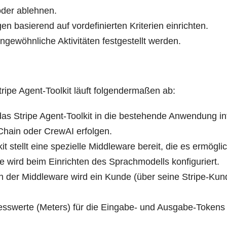
 oder ablehnen.
n basie­rend auf vor­de­fi­nier­ten Kri­te­ri­en einrichten.
ge­wöhn­li­che Akti­vi­tä­ten fest­ge­stellt werden.
i­pe Agent-Tool­kit läuft fol­gen­der­ma­ßen ab:
 das Stri­pe Agent-Tool­kit in die bestehen­de Anwen­dung in
Chain oder Cre­wAI erfolgen.
l­kit stellt eine spe­zi­el­le Midd­le­wa­re bereit, die es ermö
­re wird beim Ein­rich­ten des Sprach­mo­dells konfiguriert.
i­on der Midd­le­wa­re wird ein Kun­de (über sei­ne Stri­pe-K
Mess­wer­te (Meters) für die Ein­ga­be- und Aus­ga­be-Tokens