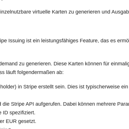
n­zel­nutz­ba­re vir­tu­el­le Kar­ten zu gene­rie­ren und Aus­ga
i­pe Issuing ist ein leis­tungs­fä­hi­ges Fea­ture, das es ermö
n-demand zu gene­rie­ren. Die­se Kar­ten kön­nen für ein­ma­li­
ss läuft fol­gen­der­ma­ßen ab:
ol­der) in Stri­pe erstellt sein. Dies ist typi­scher­wei­se 
ird die Stri­pe API auf­ge­ru­fen. Dabei kön­nen meh­re­re Para
e ID spezifiziert.
er EUR gesetzt.