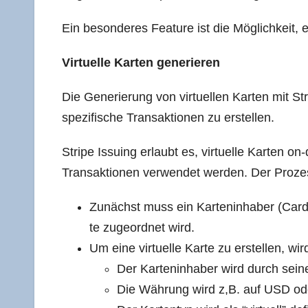
Ein beson­de­res Fea­ture ist die Mög­lich­keit, ei
Vir­tu­el­le Kar­ten generieren
Die Gene­rie­rung von vir­tu­el­len Kar­ten mit Str
spe­zi­fi­sche Trans­ak­tio­nen zu erstellen.
Stri­pe Issuing erlaubt es, vir­tu­el­le Kar­ten o
Trans­ak­tio­nen ver­wen­det wer­den. Der Pro­ze
Zunächst muss ein Kar­ten­in­ha­ber (Card­h
te zuge­ord­net wird.
Um eine vir­tu­el­le Kar­te zu erstel­len, w
Der Kar­ten­in­ha­ber wird durch sei­n
Die Wäh­rung wird z,B. auf USD od