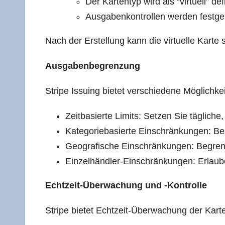
Der Kar­ten­typ wird als “vir­tu­ell” def
Aus­ga­ben­kon­trol­len wer­den festge
Nach der Erstel­lung kann die vir­tu­el­le Kar­te
Aus­ga­ben­be­gren­zung
Stri­pe Issuing bie­tet ver­schie­de­ne Mög­lich­
Zeit­ba­sier­te Limits: Set­zen Sie täg­li­c
Kate­go­rie­ba­sier­te Ein­schrän­kun­gen
Geo­gra­fi­sche Ein­schrän­kun­gen: Begr
Ein­zel­händ­ler-Ein­schrän­kun­gen: Erlau­b
Echt­zeit-Über­wa­chung und ‑Kon­trol­le
Stri­pe bie­tet Echt­zeit-Über­wa­chung der Kar­