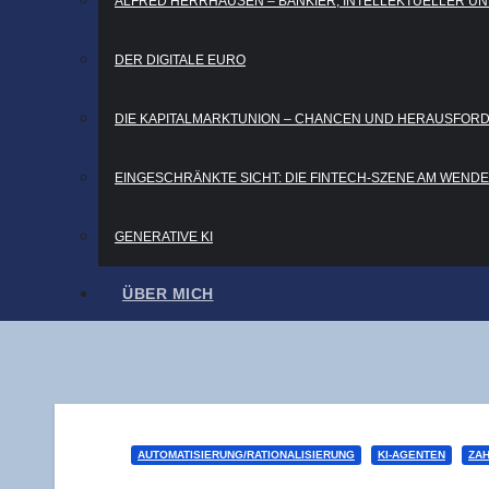
ALFRED HERR­HAU­SEN – BAN­KIER, INTEL­LEK­TU­EL­LER
DER DIGI­TA­LE EURO
DIE KAPI­TAL­MARKT­UNI­ON – CHAN­CEN UND HERAUSFO
EIN­GE­SCHRÄNK­TE SICHT: DIE FIN­TECH-SZE­NE AM WEN
GENE­RA­TI­VE KI
ÜBER MICH
AUTOMATISIERUNG/RATIONALISIERUNG
KI-AGENTEN
ZA