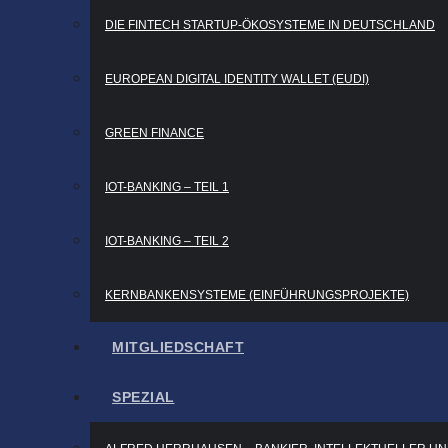
DIE FIN­TECH START­UP-ÖKO­SYS­TE­ME IN DEUTSCHLAND
EURO­PEAN DIGI­TAL IDEN­TI­TY WAL­LET (EUDI)
GREEN FINAN­CE
IOT-BAN­KING – TEIL 1
IOT-BAN­KING – TEIL 2
KERN­BAN­KEN­SYS­TE­ME (EIN­FÜH­RUNGS­PRO­JEK­TE)
MIT­GLIED­SCHAFT
SPE­ZI­AL