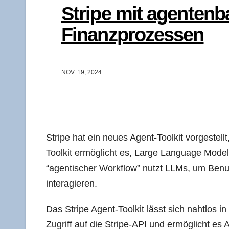
Stri­pe mit agen­ten­b
Finanzprozessen
NOV. 19, 2024
Stri­pe hat ein neu­es Agent-Tool­kit vor­ge­stell
Tool­kit ermög­licht es, Lar­ge Lan­guage Models 
“agen­ti­scher Work­flow” nutzt LLMs, um Benut­
interagieren.
Das Stri­pe Agent-Tool­kit lässt sich naht­los i
Zugriff auf die Stri­pe-API und ermög­licht es Ag