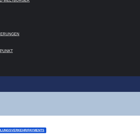
 UND WELTBÜRGER
RDERUNGEN
DEPUNKT
HLUNGSVERKEHR/PAYMENTS