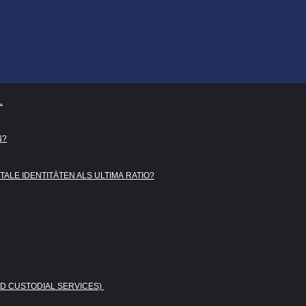
L
N?
TA­LE IDEN­TI­TÄ­TEN ALS ULTI­MA RATIO?
ND CUS­TO­DI­AL SERVICES)