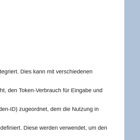
te­griert. Dies kann mit ver­schie­de­nen
g­licht, den Token-Ver­brauch für Ein­ga­be und
un­den-ID) zuge­ord­net, dem die Nut­zung in
 defi­niert. Die­se wer­den ver­wen­det, um den