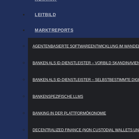
LEIT­BILD
MARKT­RE­PORTS
AGEN­TEN­BA­SIER­TE SOFT­WARE­ENT­WICK­LUNG IM WANDE
BAN­KEN ALS ID-DIENST­LEIS­TER – VOR­BILD SKANDINAVIE
BAN­KEN ALS ID-DIENST­LEIS­TER – SELBST­BE­STIMM­TE DIGI­
BAN­KEN­SPE­ZI­FI­SCHE LLMS
BAN­KING IN DER PLATTFORMÖKONOMIE
DECEN­TRA­LI­ZED FINAN­CE (NON CUS­TO­DI­AL WAL­LETS U