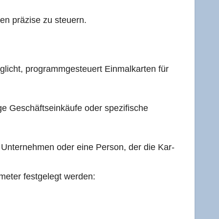
­ben prä­zi­se zu steuern.
g­licht, pro­gramm­ge­steu­ert Ein­mal­kar­ten für
ge Geschäfts­ein­käu­fe oder spe­zi­fi­sche
ein Unter­neh­men oder eine Per­son, der die Kar­
­me­ter fest­ge­legt werden: