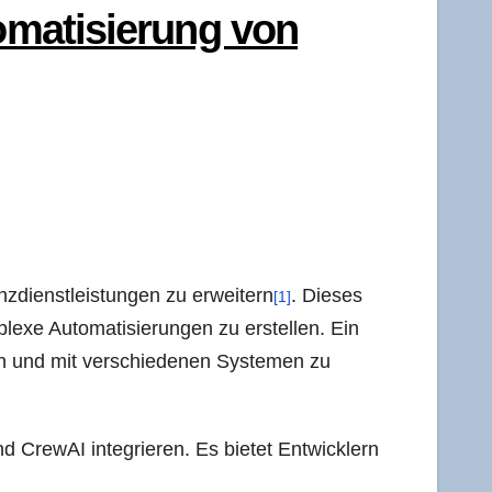
­ma­ti­sie­rung von
nz­dienst­leis­tun­gen zu erwei­tern
. Die­ses
[1]
e­xe Auto­ma­ti­sie­run­gen zu erstel­len. Ein
n und mit ver­schie­de­nen Sys­te­men zu
Cre­wAI inte­grie­ren. Es bie­tet Ent­wick­lern