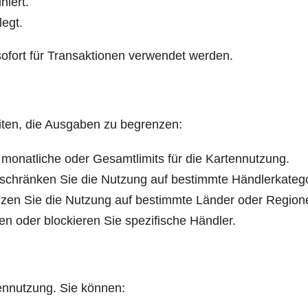
iniert.
legt.
 sofort für Trans­ak­tio­nen ver­wen­det werden.
kei­ten, die Aus­ga­ben zu begrenzen:
he, monat­li­che oder Gesamt­li­mits für die Kartennutzung.
: Beschrän­ken Sie die Nut­zung auf bestimm­te Händlerkateg
en­zen Sie die Nut­zung auf bestimm­te Län­der oder Region
en oder blo­ckie­ren Sie spe­zi­fi­sche Händler.
ten­nut­zung. Sie können: