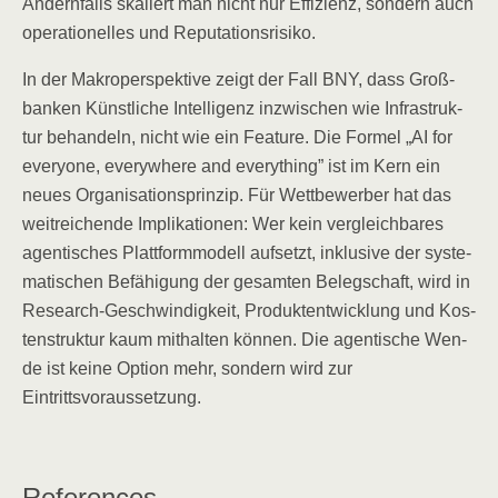
Andern­falls ska­liert man nicht nur Effi­zi­enz, son­dern auch
ope­ra­tio­nel­les und Reputationsrisiko.
In der Makro­per­spek­ti­ve zeigt der Fall BNY, dass Groß­
ban­ken Künst­li­che Intel­li­genz inzwi­schen wie Infra­struk­
tur behan­deln, nicht wie ein Fea­ture. Die For­mel „AI for
ever­yo­ne, ever­y­whe­re and ever­y­thing” ist im Kern ein
neu­es Orga­ni­sa­ti­ons­prin­zip. Für Wett­be­wer­ber hat das
weit­rei­chen­de Impli­ka­tio­nen: Wer kein ver­gleich­ba­res
agen­ti­sches Platt­form­mo­dell auf­setzt, inklu­si­ve der sys­te­
ma­ti­schen Befä­hi­gung der gesam­ten Beleg­schaft, wird in
Rese­arch-Geschwin­dig­keit, Pro­dukt­ent­wick­lung und Kos­
ten­struk­tur kaum mit­hal­ten kön­nen. Die agen­ti­sche Wen­
de ist kei­ne Opti­on mehr, son­dern wird zur
Eintrittsvoraussetzung.
Refe­ren­ces