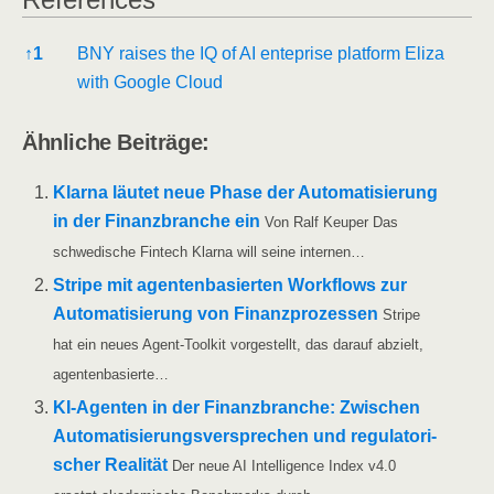
Refe­ren­ces
↑
1
BNY rai­ses the IQ of AI ente­pri­se plat­form Eli­za
with Goog­le Cloud
Ähn­li­che Beiträge:
Klar­na läu­tet neue Pha­se der Auto­ma­ti­sie­rung
in der Finanz­bran­che ein
Von Ralf Keu­per Das
schwe­di­sche Fin­tech Klar­na will sei­ne internen…
Stri­pe mit agen­ten­ba­sier­ten Work­flows zur
Auto­ma­ti­sie­rung von Finanz­pro­zes­sen
Stri­pe
hat ein neu­es Agent-Tool­kit vor­ge­stellt, das dar­auf abzielt,
agentenbasierte…
KI-Agen­­ten in der Finanz­bran­che: Zwi­schen
Auto­ma­ti­sie­rungs­ver­spre­chen und regu­la­to­ri­
scher Rea­li­tät
Der neue AI Intel­li­gence Index v4.0