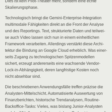
Dies ist kein Pilot-Thea­ter mehr, son­dern eine ech­te
Skalierungsphase.
Tech­no­lo­gisch bringt die Gemi­ni-Enter­pri­se-Inte­gra­ti­on
mul­ti­mo­da­le Fähig­kei­ten direkt an die Front der Ana­ly­se
und des Reportings. Text, struk­tu­rier­te Daten und teil­wei­
se auch Video las­sen sich nun in einem ein­heit­li­chen
Frame­work ver­ar­bei­ten. Aller­dings ver­stärkt die­se Archi­
tek­tur die Bin­dung an Goog­le Cloud erheb­lich. Was einer­
seits Zugang zu tech­no­lo­gi­schen Spit­zen­mo­del­len
sichert, erzeugt ande­rer­seits eine wach­sen­de Ven­dor-
Lock-in-Abhän­gig­keit, deren lang­fris­ti­ge Kos­ten noch
nicht abseh­bar sind.
Die beschrie­be­nen Anwen­dungs­fäl­le tref­fen prä­zi­se die
Ana­lys­ten-Mit­tel­schicht. Auto­ma­ti­sier­te Aus­wer­tung von
Finanz­be­rich­ten, his­to­ri­sche Trend­ana­ly­sen, Rou­ti­ne-
Back­of­fice-Tasks: Vie­les, was bis­lang Juni­or-Ana­lys­ten