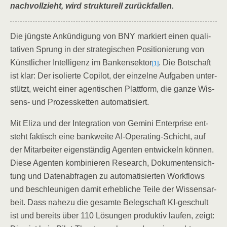
nach­voll­zieht, wird struk­tu­rell zurückfallen.
Die jüngs­te Ankün­di­gung von BNY mar­kiert einen qua­li­
ta­ti­ven Sprung in der stra­te­gi­schen Posi­tio­nie­rung von
Künst­li­cher Intel­li­genz im Ban­ken­sek­tor
. Die Bot­schaft
[1]
ist klar: Der iso­lier­te Copi­lot, der ein­zel­ne Auf­ga­ben unter­
stützt, weicht einer agen­ti­schen Platt­form, die gan­ze Wis­
sens- und Pro­zess­ket­ten automatisiert.
Mit Eli­za und der Inte­gra­ti­on von Gemi­ni Enter­pri­se ent­
steht fak­tisch eine bank­wei­te AI-Ope­ra­ting-Schicht, auf
der Mit­ar­bei­ter eigen­stän­dig Agen­ten ent­wi­ckeln kön­nen.
Die­se Agen­ten kom­bi­nie­ren Rese­arch, Doku­men­ten­sich­
tung und Daten­ab­fra­gen zu auto­ma­ti­sier­ten Work­flows
und beschleu­ni­gen damit erheb­li­che Tei­le der Wis­sens­ar­
beit. Dass nahe­zu die gesam­te Beleg­schaft KI-geschult
ist und bereits über 110 Lösun­gen pro­duk­tiv lau­fen, zeigt: