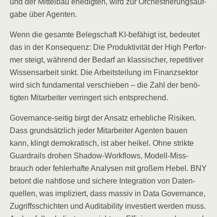
und der Mit­tel­bau erle­dig­ten, wird zur Orches­trie­rungs­auf­
ga­be über Agenten.
Wenn die gesam­te Beleg­schaft KI-befä­higt ist, bedeu­tet
das in der Kon­se­quenz: Die Pro­duk­ti­vi­tät der High Per­for­
mer steigt, wäh­rend der Bedarf an klas­si­scher, repe­ti­ti­ver
Wis­sens­ar­beit sinkt. Die Arbeits­tei­lung im Finanz­sek­tor
wird sich fun­da­men­tal ver­schie­ben – die Zahl der benö­
tig­ten Mit­ar­bei­ter ver­rin­gert sich entsprechend.
Gover­nan­ce-sei­tig birgt der Ansatz erheb­li­che Risi­ken.
Dass grund­sätz­lich jeder Mit­ar­bei­ter Agen­ten bau­en
kann, klingt demo­kra­tisch, ist aber hei­kel. Ohne strik­te
Guar­drails dro­hen Shadow-Work­flows, Modell-Miss­
brauch oder feh­ler­haf­te Ana­ly­sen mit gro­ßem Hebel. BNY
betont die naht­lo­se und siche­re Inte­gra­ti­on von Daten­
quel­len, was impli­ziert, dass mas­siv in Data Gover­nan­ce,
Zugriffs­schich­ten und Audi­ta­bi­li­ty inves­tiert wer­den muss.