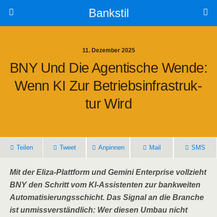
Bankstil
11. Dezember 2025
BNY Und Die Agen­ti­sche Wen­de:
Wenn KI Zur Betriebs­in­fra­struk­
Tur Wird
Tei­len
Tweet
Anpin­nen
Mail
SMS
Mit der Eli­za-Platt­form und Gemi­ni Enter­pri­se voll­zieht
BNY den Schritt vom KI-Assis­ten­ten zur bank­wei­ten
Auto­ma­ti­sie­rungs­schicht. Das Signal an die Bran­che
ist unmiss­ver­ständ­lich: Wer die­sen Umbau nicht