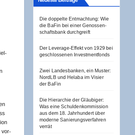
Neu­es­te Beiträge
Die dop­pel­te Ent­mach­tung: Wie
die BaFin bei einer Genos­sen­
schafts­bank durchgreift
Der Levera­ge-Effekt von 1929 bei
iel­
geschlos­se­nen Investmentfonds
en
Zwei Lan­des­ban­ken, ein Mus­ter:
NordLB und Hela­ba im Visier
der BaFin
Die Hier­ar­chie der Gläu­bi­ger:
gen
Was eine Schul­den­kom­mis­si­on
ass
aus dem 18. Jahr­hun­dert über
moder­ne Sanie­rungs­ver­fah­ren
i­on
verrät
g vor­