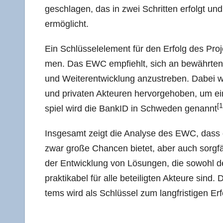
ge­schla­gen, das in zwei Schrit­ten erfolgt und d
ermöglicht.
Ein Schlüs­sel­ele­ment für den Erfolg des Pro­jek
men. Das EWC emp­fiehlt, sich an bewähr­ten Mod
und Wei­ter­ent­wick­lung anzu­stre­ben. Dabei w
und pri­va­ten Akteu­ren her­vor­ge­ho­ben, um e
[1
spiel wird die BankID in Schwe­den genannt
Ins­ge­samt zeigt die Ana­ly­se des EWC, dass di
zwar gro­ße Chan­cen bie­tet, aber auch sorg­fä
der Ent­wick­lung von Lösun­gen, die sowohl den
prak­ti­ka­bel für alle betei­lig­ten Akteu­re sin
tems wird als Schlüs­sel zum lang­fris­ti­gen E