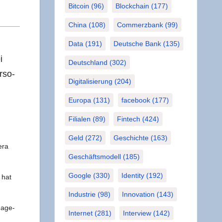
Bitcoin
(96)
Blockchain
(177)
China
(108)
Commerzbank
(99)
Data
(191)
Deutsche Bank
(135)
i
Deutschland
(302)
r­so­
Digitalisierung
(204)
Europa
(131)
facebook
(177)
Filialen
(89)
Fintech
(424)
Geld
(272)
Geschichte
(163)
­ra
Geschäftsmodell
(185)
Google
(330)
Identity
(192)
 hat
Industrie
(98)
Innovation
(143)
nage­
Internet
(281)
Interview
(142)