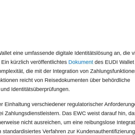
et eine umfas­sen­de digi­ta­le Iden­ti­täts­lö­sung an, die v
Ein kürz­lich ver­öf­fent­lich­tes
Doku­ment
des EUDI Wal­let
le­xi­tät, die mit der Inte­gra­ti­on von Zah­lungs­funk­tio­n
tio­nen reicht von Rei­se­do­ku­men­ten über behörd­li­che
nen und Identitätsüberprüfungen.
 Ein­hal­tung ver­schie­de­ner regu­la­to­ri­scher Anfor­de­run­
i Zah­lungs­dienst­leis­tern. Das EWC weist dar­auf hin, d
er­wei­se nicht aus­rei­chen, um eine rei­bungs­lo­se Inte­gra­t
an­dar­di­sier­tes Ver­fah­ren zur Kun­den­au­then­ti­fi­zie­run