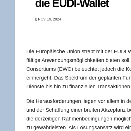
die EUDI-Wallet
NOV. 19, 2024
Die Euro­päi­sche Uni­on strebt mit der EUDI Wal­l
fäl­ti­ge Anwen­dungs­mög­lich­kei­ten bie­ten soll. 
Con­sor­ti­ums (EWC) beleuch­tet jedoch die Kom­p
ein­her­geht. Das Spek­trum der geplan­ten Funk­
Diens­te bis hin zu finan­zi­el­len Trans­ak­tio­
Die Her­aus­for­de­run­gen lie­gen vor allem in der
und der Schaf­fung einer brei­ten Akzep­tanz be
die der­zei­ti­gen Rah­men­be­din­gun­gen mög­li­ch
zu gewähr­leis­ten. Als Lösungs­an­satz wird ein st