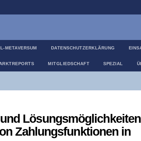
IL-META­VER­SUM
DATEN­SCHUTZ­ER­KLÄ­RUNG
EIN­
ARKT­RE­PORTS
MIT­GLIED­SCHAFT
SPE­ZI­AL
Ü
n und Lösungs­mög­lich­kei­ten
 von Zah­lungs­funk­tio­nen in