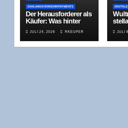
ZAHLUNGSVERKEHR/PAYMENTS
DIGITALE
Der Her­aus­for­de­rer als
Wul­t
Käu­fer: Was hin­ter
stel­l
dem Stri­pe-Ange­bot
Quant
JULI 24, 2026
RKEUPER
JULI 
für Pay­Pal steckt