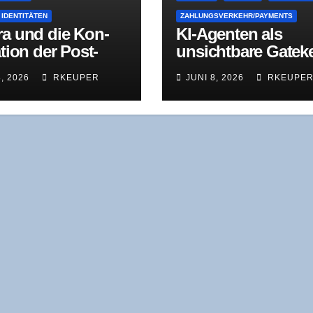
 IDENTITÄTEN
ZAHLUNGSVERKEHR/PAYMENTS
ra und die Kon­
KI-Agen­ten als
a­ti­on der Post-
unsicht­ba­re Gate­k
en-Identität
per – Was „Fin­tech
8, 2026
RKEUPER
JUNI 8, 2026
RKEUPE
2040” rich­tig sieht
was es verschweig