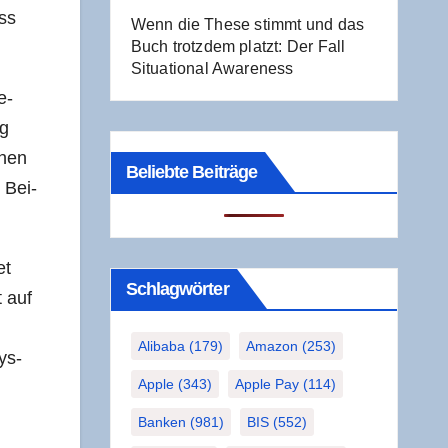
ess
Wenn die The­se stimmt und das
Buch trotz­dem platzt: Der Fall
Situa­tio­nal Awareness
e­
ng
chen
Beliebte Beiträge
s Bei­
et
Schlag­wör­ter
t auf
Alibaba
(179)
Amazon
(253)
Sys­
Apple
(343)
Apple Pay
(114)
Banken
(981)
BIS
(552)