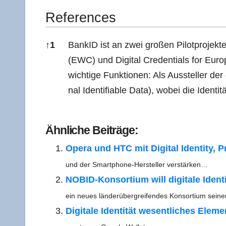
Refe­ren­ces
↑
1
BankID ist an zwei gro­ßen Pilot­pro­jek­te
(EWC) und Digi­tal Cre­den­ti­als for Eu
wich­ti­ge Funk­tio­nen: Als Aus­stel­ler der
nal Iden­ti­fia­ble Data), wobei die Iden­ti­
Refe­ren­ces
Ähn­li­che Beiträge:
Ope­ra und HTC mit Digi­tal Iden­ti­ty, 
und der Smar­t­­pho­ne-Her­s­tel­­ler verstärken…
NOBID-Kon­­­sor­­ti­um will digi­ta­le Ide
ein neu­es län­der­über­grei­fen­des Kon­sor­ti­um sei
Digi­ta­le Iden­ti­tät wesent­li­ches Ele­