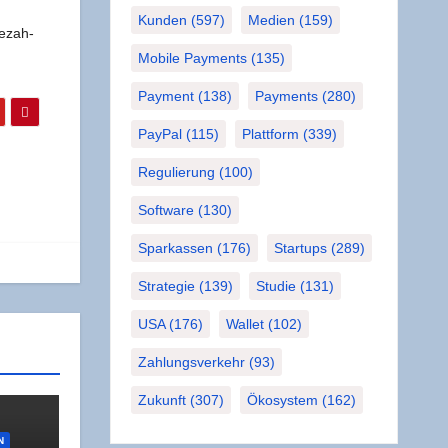
Kunden
(597)
Medien
(159)
Bezah­
Mobile Payments
(135)
Payment
(138)
Payments
(280)
PayPal
(115)
Plattform
(339)
Regulierung
(100)
Software
(130)
Sparkassen
(176)
Startups
(289)
Strategie
(139)
Studie
(131)
USA
(176)
Wallet
(102)
Zahlungsverkehr
(93)
Zukunft
(307)
Ökosystem
(162)
N