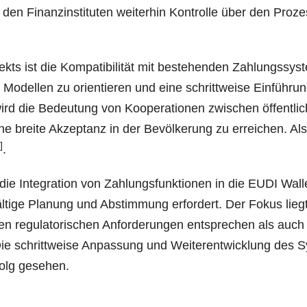
en Finanz­in­sti­tu­ten wei­ter­hin Kon­trol­le über den Pro­z
ts ist die Kom­pa­ti­bi­li­tät mit bestehen­den Zah­lungs­sys­t
el­len zu ori­en­tie­ren und eine schritt­wei­se Ein­füh­ru
ird die Bedeu­tung von Koope­ra­tio­nen zwi­schen öffent­li­
ine brei­te Akzep­tanz in der Bevöl­ke­rung zu errei­chen. Al
]
.
e Inte­gra­ti­on von Zah­lungs­funk­tio­nen in die EUDI Wal­l
l­ti­ge Pla­nung und Abstim­mung erfor­dert. Der Fokus lieg
 regu­la­to­ri­schen Anfor­de­run­gen ent­spre­chen als auch
d. Die schritt­wei­se Anpas­sung und Wei­ter­ent­wick­lung des 
rfolg gesehen.