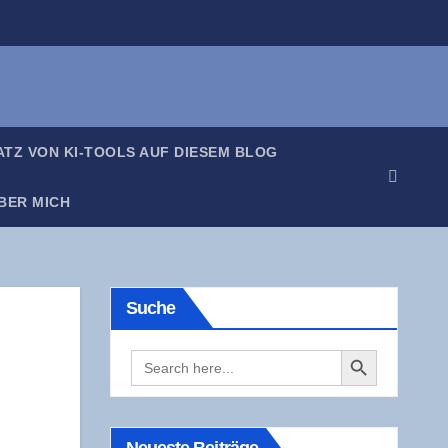
SATZ VON KI-TOOLS AUF DIE­SEM BLOG
BER MICH
Suche
Search Button
Search
for: