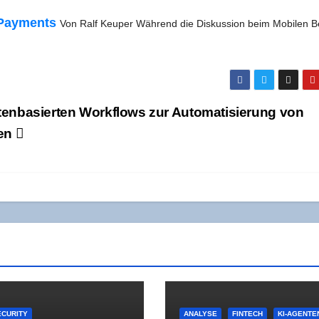
Pay­ments
Von Ralf Keu­per Wäh­rend die Dis­kus­si­on beim Mobi­len 
ten­ba­sier­ten Work­flows zur Auto­ma­ti­sie­rung von
sen
CURITY
ANALYSE
FINTECH
KI-AGENTE