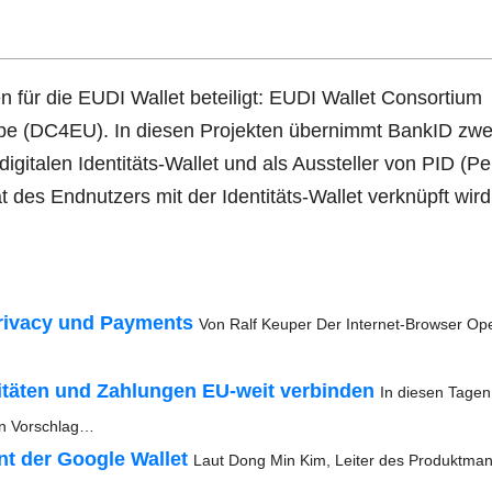
n für die EUDI Wal­let betei­ligt: EUDI Wal­let Con­sor­ti­um
ro­pe (DC4EU). In die­sen Pro­jek­ten über­nimmt BankID zwe
 digi­ta­len Iden­ti­täts-Wal­let und als Aus­stel­ler von PID (Pe
tät des End­nut­zers mit der Iden­ti­täts-Wal­let ver­knüpft wird
Pri­va­cy und Pay­ments
Von Ralf Keu­per Der Inter­­net-Bro­w­­ser Ope
n­ti­tä­ten und Zah­lun­gen EU-weit ver­bin­den
In die­sen Tagen
­nen Vorschlag…
ment der Goog­le Wal­let
Laut Dong Min Kim, Lei­ter des Pro­dukt­ma­