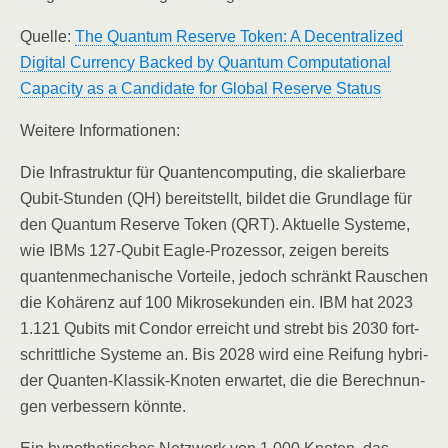
Quel­le:
The Quan­tum Reser­ve Token: A Decen­tra­li­zed
Digi­tal Cur­ren­cy Backed by Quan­tum Com­pu­ta­tio­nal
Capa­ci­ty as a Can­di­da­te for Glo­bal Reser­ve Status
Wei­te­re Informationen:
Die Infra­struk­tur für Quan­ten­com­pu­ting, die ska­lier­ba­re
Qubit-Stun­den (QH) bereit­stellt, bil­det die Grund­la­ge für
den Quan­tum Reser­ve Token (QRT). Aktu­el­le Sys­te­me,
wie IBMs 127-Qubit Eagle-Pro­zes­sor, zei­gen bereits
quan­ten­me­cha­ni­sche Vor­tei­le, jedoch schränkt Rau­schen
die Kohä­renz auf 100 Mikro­se­kun­den ein. IBM hat 2023
1.121 Qubits mit Con­dor erreicht und strebt bis 2030 fort­
schritt­li­che Sys­te­me an. Bis 2028 wird eine Rei­fung hybri­
der Quan­ten-Klas­sik-Kno­ten erwar­tet, die die Berech­nun­
gen ver­bes­sern könnte.