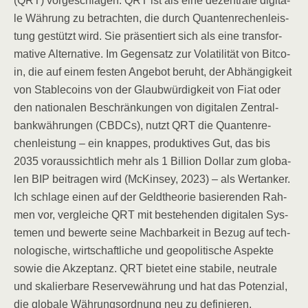
(QRT) vor­ge­schla­gen. QRT ist als eine dezen­tra­le digi­ta­
le Wäh­rung zu betrach­ten, die durch Quan­ten­re­chen­leis­
tung gestützt wird. Sie prä­sen­tiert sich als eine trans­for­
ma­ti­ve Alter­na­ti­ve. Im Gegen­satz zur Vola­ti­li­tät von Bit­co­
in, die auf einem fes­ten Ange­bot beruht, der Abhän­gig­keit
von Sta­b­le­co­ins von der Glaub­wür­dig­keit von Fiat oder
den natio­na­len Beschrän­kun­gen von digi­ta­len Zen­tral­
bank­wäh­run­gen (CBDCs), nutzt QRT die Quan­ten­re­
chen­leis­tung – ein knap­pes, pro­duk­ti­ves Gut, das bis
2035 vor­aus­sicht­lich mehr als 1 Bil­li­on Dol­lar zum glo­ba­
len BIP bei­tra­gen wird (McK­in­sey, 2023) – als Wer­t­an­ker.
Ich schla­ge einen auf der Geld­theo­rie basie­ren­den Rah­
men vor, ver­glei­che QRT mit bestehen­den digi­ta­len Sys­
te­men und bewer­te sei­ne Mach­bar­keit in Bezug auf tech­
no­lo­gi­sche, wirt­schaft­li­che und geo­po­li­ti­sche Aspek­te
sowie die Akzep­tanz. QRT bie­tet eine sta­bi­le, neu­tra­le
und ska­lier­ba­re Reser­ve­wäh­rung und hat das Poten­zi­al,
die glo­ba­le Wäh­rungs­ord­nung neu zu definieren.