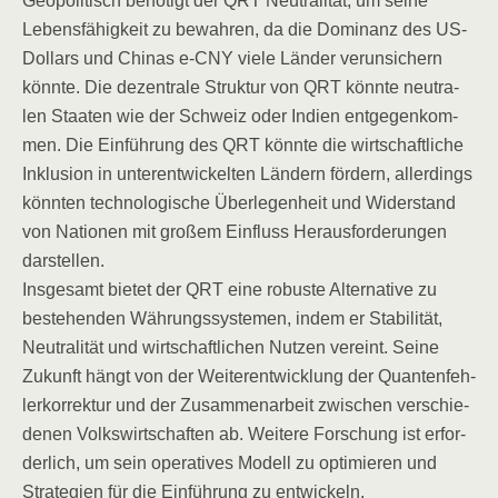
Geo­po­li­tisch benö­tigt der QRT Neu­tra­li­tät, um sei­ne
Lebens­fä­hig­keit zu bewah­ren, da die Domi­nanz des US-
Dol­lars und Chi­nas e‑CNY vie­le Län­der ver­un­si­chern
könn­te. Die dezen­tra­le Struk­tur von QRT könn­te neu­tra­
len Staa­ten wie der Schweiz oder Indi­en ent­ge­gen­kom­
men. Die Ein­füh­rung des QRT könn­te die wirt­schaft­li­che
Inklu­si­on in unter­ent­wi­ckel­ten Län­dern för­dern, aller­dings
könn­ten tech­no­lo­gi­sche Über­le­gen­heit und Wider­stand
von Natio­nen mit gro­ßem Ein­fluss Her­aus­for­de­run­gen
darstellen.
Ins­ge­samt bie­tet der QRT eine robus­te Alter­na­ti­ve zu
bestehen­den Wäh­rungs­sys­te­men, indem er Sta­bi­li­tät,
Neu­tra­li­tät und wirt­schaft­li­chen Nut­zen ver­eint. Sei­ne
Zukunft hängt von der Wei­ter­ent­wick­lung der Quan­ten­feh­
ler­kor­rek­tur und der Zusam­men­ar­beit zwi­schen ver­schie­
de­nen Volks­wirt­schaf­ten ab. Wei­te­re For­schung ist erfor­
der­lich, um sein ope­ra­ti­ves Modell zu opti­mie­ren und
Stra­te­gien für die Ein­füh­rung zu entwickeln.