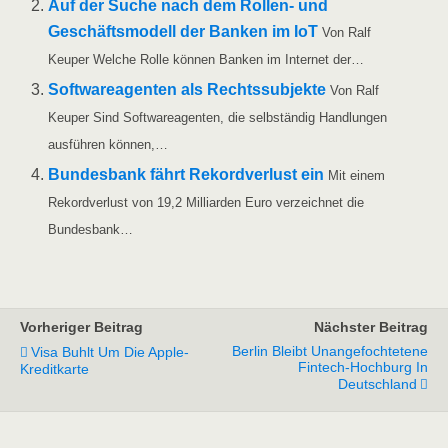
Auf der Suche nach dem Rol­­len- und
Geschäfts­mo­dell der Ban­ken im IoT
Von Ralf
Keu­per Wel­che Rol­le kön­nen Ban­ken im Inter­net der…
Soft­ware­agen­ten als Rechts­sub­jek­te
Von Ralf
Keu­per Sind Soft­ware­agen­ten, die selb­stän­dig Hand­lun­gen
aus­füh­ren können,…
Bun­des­bank fährt Rekord­ver­lust ein
Mit einem
Rekord­ver­lust von 19,2 Mil­li­ar­den Euro ver­zeich­net die
Bundesbank…
Vorheriger Beitrag
Nächster Beitrag
Berlin Bleibt Unangefochtetene
Visa Buhlt Um Die Apple-
Fintech-Hochburg In
Kreditkarte
Deutschland