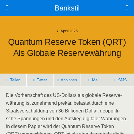
Bankstil
7. April 2025
Quan­tum Reser­ve Token (QRT)
Als Glo­ba­le Reservewährung
Tei­len
Tweet
Anpin­nen
Mail
SMS
Die Vor­herr­schaft des US-Dol­lars als glo­ba­le Reser­ve­
wäh­rung ist zuneh­mend pre­kär, belas­tet durch eine
Staats­ver­schul­dung von 36 Bil­lio­nen Dol­lar, geo­po­li­ti­
sche Span­nun­gen und den Auf­stieg digi­ta­ler Wäh­run­gen.
In die­sem Papier wird der Quan­tum Reser­ve Token