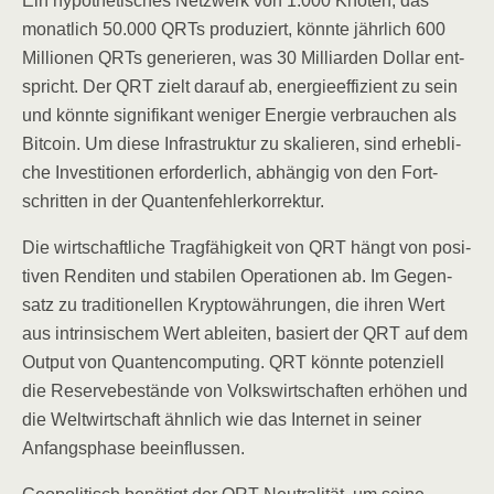
Ein hypo­the­ti­sches Netz­werk von 1.000 Kno­ten, das
monat­lich 50.000 QRTs pro­du­ziert, könn­te jähr­lich 600
Mil­lio­nen QRTs gene­rie­ren, was 30 Mil­li­ar­den Dol­lar ent­
spricht. Der QRT zielt dar­auf ab, ener­gie­ef­fi­zi­ent zu sein
und könn­te signi­fi­kant weni­ger Ener­gie ver­brau­chen als
Bit­co­in. Um die­se Infra­struk­tur zu ska­lie­ren, sind erheb­li­
che Inves­ti­tio­nen erfor­der­lich, abhän­gig von den Fort­
schrit­ten in der Quantenfehlerkorrektur.
Die wirt­schaft­li­che Trag­fä­hig­keit von QRT hängt von posi­
ti­ven Ren­di­ten und sta­bi­len Ope­ra­tio­nen ab. Im Gegen­
satz zu tra­di­tio­nel­len Kryp­to­wäh­run­gen, die ihren Wert
aus intrin­si­schem Wert ablei­ten, basiert der QRT auf dem
Out­put von Quan­ten­com­pu­ting. QRT könn­te poten­zi­ell
die Reser­ve­be­stän­de von Volks­wirt­schaf­ten erhö­hen und
die Welt­wirt­schaft ähn­lich wie das Inter­net in sei­ner
Anfangs­pha­se beeinflussen.