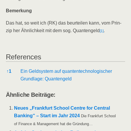
Bemer­kung
Das hat, so weit ich (RK) das beur­tei­len kann, vom Prin­
zip her Ähn­lich­keit mit dem sog. Quan­ten­geld
.
[1]
Refe­ren­ces
Refe­ren­ces
↑
1
Ein Geld­sys­tem auf quan­ten­tech­no­lo­gi­scher
Grund­la­ge: Quantengeld
Ähn­li­che Beiträge:
Neu­es „Frank­furt School Cent­re for Cen­tral
Ban­king“ – Start im Jahr 2024
Die Frank­furt School
of Finan­ce & Manage­ment hat die Gründung…