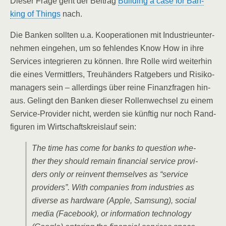
Die­ser Fra­ge geht der Bei­trag
Buil­ding a case for Ban­
king of Things
nach.
Die Ban­ken soll­ten u.a. Koope­ra­tio­nen mit Indus­trie­un­ter­
neh­men ein­ge­hen, um so feh­len­des Know How in ihre
Ser­vices inte­grie­ren zu kön­nen. Ihre Rol­le wird wei­ter­hin
die eines Ver­mitt­lers, Treu­hän­ders Rat­ge­bers und Risi­ko­
ma­na­gers sein – aller­dings über rei­ne Finanz­fra­gen hin­
aus. Gelingt den Ban­ken die­ser Rol­len­wech­sel zu einem
Ser­vice-Pro­vi­der nicht, wer­den sie künf­tig nur noch Rand­
fi­gu­ren im Wirt­schafts­kreis­lauf sein:
The time has come for banks to ques­ti­on whe­
ther they should remain finan­cial ser­vice pro­vi­
ders only or reinvent them­sel­ves as “ser­vice
pro­vi­ders”. With com­pa­nies from indus­tries as
diver­se as hard­ware (Apple, Sam­sung), social
media (Face­book), or infor­ma­ti­on tech­no­lo­gy