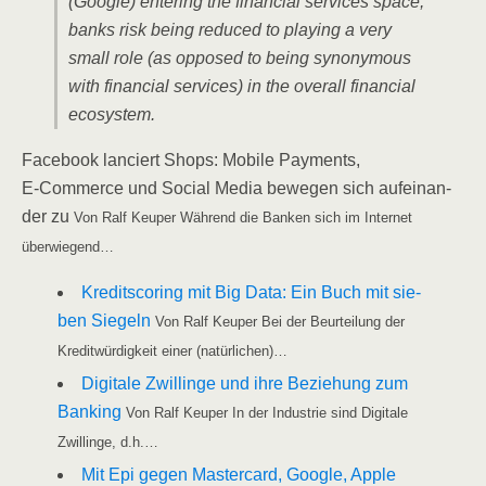
(Goog­le) ente­ring the finan­cial ser­vices space,
banks risk being redu­ced to play­ing a very
small role (as oppo­sed to being syn­ony­mous
with finan­cial ser­vices) in the over­all finan­cial
ecosystem.
Face­book lan­ciert Shops: Mobi­le Pay­ments,
E‑Commerce und Social Media bewe­gen sich auf­ein­an­
der zu
Von Ralf Keu­per Wäh­rend die Ban­ken sich im Inter­net
überwiegend…
Kre­dit­s­coring mit Big Data: Ein Buch mit sie­
ben Sie­geln
Von Ralf Keu­per Bei der Beur­tei­lung der
Kre­dit­wür­dig­keit einer (natür­li­chen)…
Digi­ta­le Zwil­lin­ge und ihre Bezie­hung zum
Ban­king
Von Ralf Keu­per In der Indus­trie sind Digi­ta­le
Zwil­lin­ge, d.h.…
Mit Epi gegen Mas­ter­card, Goog­le, Apple