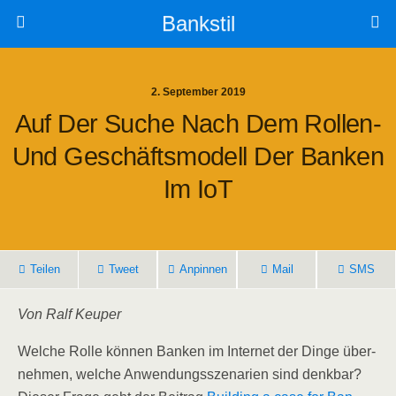
Bankstil
2. September 2019
Auf Der Suche Nach Dem Rol­len-
Und Geschäfts­mo­dell Der Ban­ken
Im IoT
Tei­len
Tweet
Anpin­nen
Mail
SMS
Von Ralf Keuper
Wel­che Rol­le kön­nen Ban­ken im Inter­net der Din­ge über­
neh­men, wel­che Anwen­dungs­sze­na­ri­en sind denk­bar?