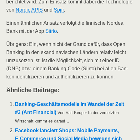
berich­tet wird. Zum Ein­satz kommt dabei die Tech­no­lo­gie
von
Nor­dic APIS
und
Spi­ir
.
Einen ähn­li­chen Ansatz ver­folgt die fin­ni­sche Nor­dea
Bank mit der App
Siir­to
.
Übri­gens: Ein, wenn nicht der Grund dafür, dass Open
Ban­king in den skan­di­na­vi­schen Län­dern rela­tiv leicht
umzu­set­zen ist, ist die Mög­lich­keit, sich mit einer ID
(DNB) bzw. einem Ban­king-Code (Siir­to) bei allen Ban­
ken iden­ti­fi­zie­ren und authen­ti­fi­zie­ren zu können.
Ähn­li­che Beiträge:
Ban­king-Geschäfts­­­mo­­del­­le im Wan­del der Zeit
#3 (Ant Finan­cial)
Von Ralf Keu­per In der ver­netz­ten
Wirt­schaft kommt es darauf…
Face­book lan­ciert Shops: Mobi­le Pay­ments,
E‑Commerce und Social Media bewe­gen sich