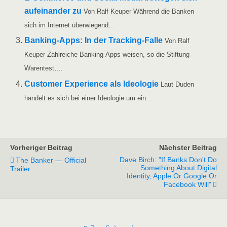
auf­ein­an­der zu
Von Ralf Keu­per Wäh­rend die Ban­ken
sich im Inter­net überwiegend…
Ban­king-Apps: In der Track­ing-Fal­le
Von Ralf
Keu­per Zahl­rei­che Ban­king-Apps wei­sen, so die Stif­tung
Warentest,…
Cus­to­mer Expe­ri­ence als Ideo­lo­gie
Laut Duden
han­delt es sich bei einer Ideo­lo­gie um ein…
Vorheriger Beitrag
Nächster Beitrag
Dave Birch: "if Banks Don't Do
The Banker — Official
Something About Digital
Trailer
Identity, Apple Or Google Or
Facebook Will"