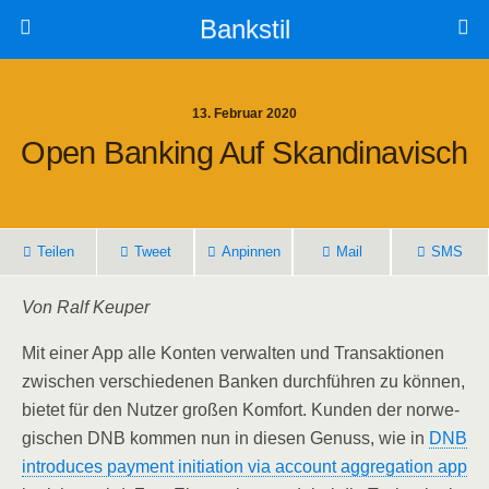
Bankstil
13. Februar 2020
Open Ban­king Auf Skandinavisch
Tei­len
Tweet
Anpin­nen
Mail
SMS
Von Ralf Keuper
Mit einer App alle Kon­ten ver­wal­ten und Trans­ak­tio­nen
zwi­schen ver­schie­de­nen Ban­ken durch­füh­ren zu kön­nen,
bie­tet für den Nut­zer gro­ßen Kom­fort. Kun­den der nor­we­
gi­schen DNB kom­men nun in die­sen Genuss, wie in
DNB
intro­du­ces pay­ment initia­ti­on via account aggre­ga­ti­on app