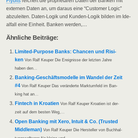
Fly­bits
rei­chert die pro­prie­tä­ren Daten der Ban­ken mit
exter­nen Daten an, um dar­aus eine “Cus­to­mer Logic”
abzu­lei­ten. Daten-Logik und Kun­den-Logik bil­den im Ide­
al­fall eine Ein­heit. Ban­ken werden,…
Ähn­li­che Beiträge:
Limi­­t­ed-Pur­­po­­se Banks: Chan­cen und Risi­
ken
Von Ralf Keu­per Die Ereig­nis­se der letz­ten Jah­re
haben den…
Ban­king-Geschäfts­­­mo­­del­­le im Wan­del der Zeit
#4
Von Ralf Keu­per Das ver­än­der­te Markt­um­feld im Ban­
king hat an…
Fin­tech in Kroa­ti­en
Von Ralf Keu­per Kroa­ti­en ist der­
zeit auf dem bes­ten Weg,…
Open Ban­king mit Xero, Intuit & Co. (Trus­ted
Midd­le­man)
Von Ralf Keu­per Die Her­stel­ler von Buch­hal­