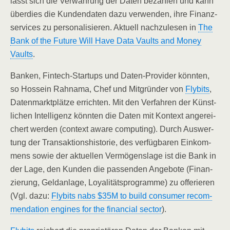
lässt sich die Ver­wah­rung der Daten bezah­len und kann
über­dies die Kun­den­da­ten dazu ver­wen­den, ihre Finanz­
ser­vices zu per­so­na­li­sie­ren. Aktu­ell nach­zu­le­sen in
The
Bank of the Future Will Have Data Vaults and Money
Vaults
.
Ban­ken, Fin­tech-Start­ups und Daten-Pro­vi­der könn­ten,
so Hos­sein Rahn­ama, Chef und Mit­grün­der von
Fly­bits
,
Daten­markt­plät­ze errich­ten. Mit den Ver­fah­ren der Künst­
li­chen Intel­li­genz könn­ten die Daten mit Kon­text ange­rei­
chert wer­den (con­text awa­re com­pu­ting). Durch Aus­wer­
tung der Trans­ak­ti­ons­his­to­rie, des ver­füg­ba­ren Ein­kom­
mens sowie der aktu­el­len Ver­mö­gens­la­ge ist die Bank in
der Lage, den Kun­den die pas­sen­den Ange­bo­te (Finan­
zie­rung, Geld­an­la­ge, Loya­li­täts­pro­gram­me) zu offe­rie­ren
(Vgl. dazu:
Fly­bits nabs $35M to build con­su­mer recom­
men­da­ti­on engi­nes for the finan­cial sec­tor
).