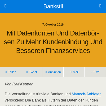
Bankstil
7. Oktober 2019
Mit Daten­kon­ten Und Daten­bör­
Sen Zu Mehr Kun­den­bin­dung Und
Bes­se­ren Finanzservices
Tei­len
Tweet
Anpin­nen
Mail
SMS
Von Ralf Keuper
Die Vor­stel­lung ist für vie­le Ban­ken und
Mar­tech-Anbie­ter
ver­lo­ckend: Die Bank als Hüte­rin der Daten der Kun­den