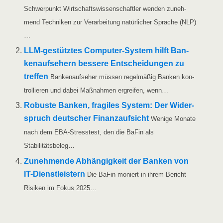
Schwer­punkt Wirt­schafts­wis­sen­schaft­ler wen­den zuneh­
mend Tech­ni­ken zur Ver­ar­bei­tung natür­li­cher Spra­che (NLP)
…
LLM-gestüt­z­­tes Com­­pu­­ter-Sys­­tem hilft Ban­
ken­auf­se­hern bes­se­re Ent­schei­dun­gen zu
tref­fen
Ban­ken­auf­se­her müs­sen regel­mä­ßig Ban­ken kon­
trol­lie­ren und dabei Maß­nah­men ergrei­fen, wenn…
Robus­te Ban­ken, fra­gi­les Sys­tem: Der Wider­
spruch deut­scher Finanz­auf­sicht
Weni­ge Mona­te
nach dem EBA-Stres­s­­test, den die BaFin als
Stabilitätsbeleg…
Zuneh­men­de Abhän­gig­keit der Ban­ken von
IT-Dienst­leis­tern
Die BaFin moniert in ihrem Bericht
Risi­ken im Fokus 2025…