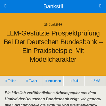
Bankstil
29. Juni 2026
LLM-Gestütz­te Pro­spekt­prü­fung
Bei Der Deut­schen Bun­des­bank –
Ein Pra­xis­bei­spiel Mit
Modellcharakter
Tei­len
Tweet
Anpin­nen
Mail
SMS
Ein kürz­lich ver­öf­fent­lich­tes Arbeits­pa­pier aus dem
Umfeld der Deut­schen Bun­des­bank zeigt, wie gene­ra­
ti­ve Sprach­mo­del­le die Prü­fung von Wert­pa­pier­pro­