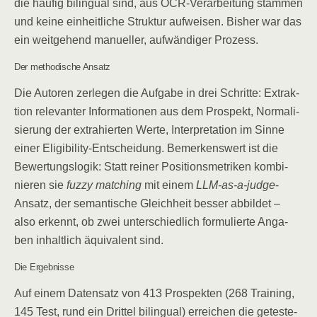
die häu­fig bilin­gu­al sind, aus OCR-Ver­ar­bei­tung stam­men
und kei­ne ein­heit­li­che Struk­tur auf­wei­sen. Bis­her war das
ein weit­ge­hend manu­el­ler, auf­wän­di­ger Prozess.
Der metho­di­sche Ansatz
Die Autoren zer­le­gen die Auf­ga­be in drei Schrit­te: Extrak­
ti­on rele­van­ter Infor­ma­tio­nen aus dem Pro­spekt, Nor­ma­li­
sie­rung der extra­hier­ten Wer­te, Inter­pre­ta­ti­on im Sin­ne
einer Eli­gi­bi­li­ty-Ent­schei­dung. Bemer­kens­wert ist die
Bewer­tungs­lo­gik: Statt rei­ner Posi­ti­ons­me­tri­ken kom­bi­
nie­ren sie
fuz­zy matching
mit einem
LLM-as-a-judge
-
Ansatz, der seman­ti­sche Gleich­heit bes­ser abbil­det –
also erkennt, ob zwei unter­schied­lich for­mu­lier­te Anga­
ben inhalt­lich äqui­va­lent sind.
Die Ergeb­nis­se
Auf einem Daten­satz von 413 Pro­spek­ten (268 Trai­ning,
145 Test, rund ein Drit­tel bilin­gu­al) errei­chen die getes­te­