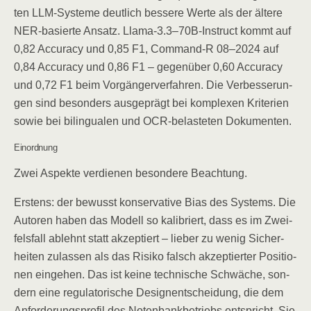
ten LLM-Sys­te­me deut­lich bes­se­re Wer­te als der älte­re
NER-basier­te Ansatz. Llama‑3.3–70B-Instruct kommt auf
0,82 Accu­ra­cy und 0,85 F1, Command‑R 08–2024 auf
0,84 Accu­ra­cy und 0,86 F1 – gegen­über 0,60 Accu­ra­cy
und 0,72 F1 beim Vor­gän­ger­ver­fah­ren. Die Ver­bes­se­run­
gen sind beson­ders aus­ge­prägt bei kom­ple­xen Kri­te­ri­en
sowie bei bilin­gua­len und OCR-belas­te­ten Dokumenten.
Ein­ord­nung
Zwei Aspek­te ver­die­nen beson­de­re Beachtung.
Ers­tens: der bewusst kon­ser­va­ti­ve Bias des Sys­tems. Die
Autoren haben das Modell so kali­briert, dass es im Zwei­
fels­fall ablehnt statt akzep­tiert – lie­ber zu wenig Sicher­
hei­ten zulas­sen als das Risi­ko falsch akzep­tier­ter Posi­tio­
nen ein­ge­hen. Das ist kei­ne tech­ni­sche Schwä­che, son­
dern eine regu­la­to­ri­sche Design­ent­schei­dung, die dem
Anfor­de­rungs­pro­fil des Noten­bank­be­triebs ent­spricht. Sie