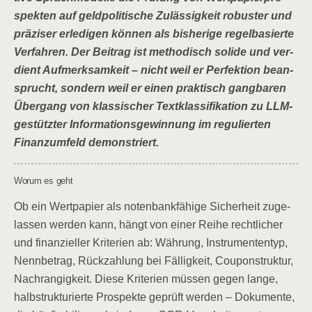
spek­ten auf geld­po­li­ti­sche Zuläs­sig­keit robus­ter und
prä­zi­ser erle­di­gen kön­nen als bis­he­ri­ge regel­ba­sier­te
Ver­fah­ren. Der Bei­trag ist metho­disch soli­de und ver­
dient Auf­merk­sam­keit – nicht weil er Per­fek­ti­on bean­
sprucht, son­dern weil er einen prak­tisch gang­ba­ren
Über­gang von klas­si­scher Text­klas­si­fi­ka­ti­on zu LLM-
gestütz­ter Infor­ma­ti­ons­ge­win­nung im regu­lier­ten
Finanz­um­feld demonstriert.
Wor­um es geht
Ob ein Wert­pa­pier als noten­bank­fä­hi­ge Sicher­heit zuge­
las­sen wer­den kann, hängt von einer Rei­he recht­li­cher
und finan­zi­el­ler Kri­te­ri­en ab: Wäh­rung, Instru­men­ten­typ,
Nenn­be­trag, Rück­zah­lung bei Fäl­lig­keit, Cou­pon­struk­tur,
Nach­ran­gig­keit. Die­se Kri­te­ri­en müs­sen gegen lan­ge,
halb­struk­tu­rier­te Pro­spek­te geprüft wer­den – Doku­men­te,