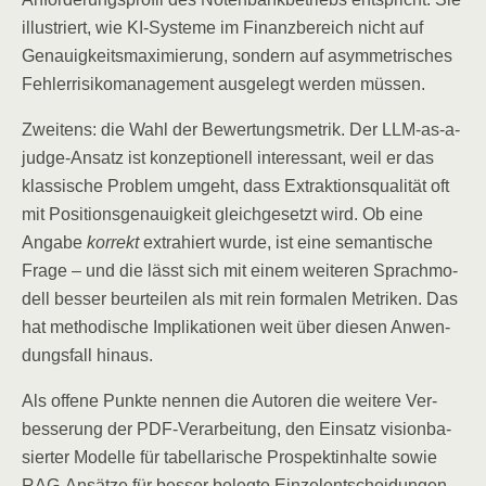
illus­triert, wie KI-Sys­te­me im Finanz­be­reich nicht auf
Genau­ig­keits­ma­xi­mie­rung, son­dern auf asym­me­tri­sches
Feh­ler­ri­si­ko­ma­nage­ment aus­ge­legt wer­den müssen.
Zwei­tens: die Wahl der Bewer­tungs­me­trik. Der LLM-as-a-
judge-Ansatz ist kon­zep­tio­nell inter­es­sant, weil er das
klas­si­sche Pro­blem umgeht, dass Extrak­ti­ons­qua­li­tät oft
mit Posi­ti­ons­ge­nau­ig­keit gleich­ge­setzt wird. Ob eine
Anga­be
kor­rekt
extra­hiert wur­de, ist eine seman­ti­sche
Fra­ge – und die lässt sich mit einem wei­te­ren Sprach­mo­
dell bes­ser beur­tei­len als mit rein for­ma­len Metri­ken. Das
hat metho­di­sche Impli­ka­tio­nen weit über die­sen Anwen­
dungs­fall hinaus.
Als offe­ne Punk­te nen­nen die Autoren die wei­te­re Ver­
bes­se­rung der PDF-Ver­ar­bei­tung, den Ein­satz visi­on­ba­
sier­ter Model­le für tabel­la­ri­sche Pro­spek­tin­hal­te sowie
RAG-Ansät­ze für bes­ser beleg­te Einzelentscheidungen.