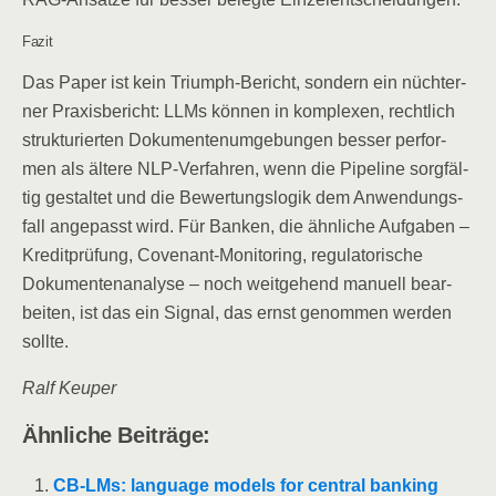
Fazit
Das Paper ist kein Tri­umph-Bericht, son­dern ein nüch­ter­
ner Pra­xis­be­richt: LLMs kön­nen in kom­ple­xen, recht­lich
struk­tu­rier­ten Doku­men­ten­um­ge­bun­gen bes­ser per­for­
men als älte­re NLP-Ver­fah­ren, wenn die Pipe­line sorg­fäl­
tig gestal­tet und die Bewer­tungs­lo­gik dem Anwen­dungs­
fall ange­passt wird. Für Ban­ken, die ähn­li­che Auf­ga­ben –
Kre­dit­prü­fung, Coven­ant-Moni­to­ring, regu­la­to­ri­sche
Doku­men­ten­ana­ly­se – noch weit­ge­hend manu­ell bear­
bei­ten, ist das ein Signal, das ernst genom­men wer­den
sollte.
Ralf Keu­per
Ähn­li­che Beiträge:
CB-LMs: lan­guage models for cen­tral ban­king