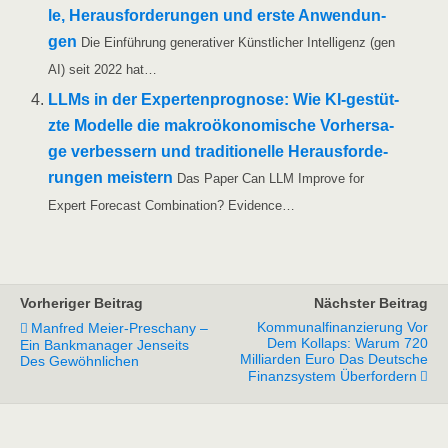
le, Her­aus­for­de­run­gen und ers­te Anwen­dun­
gen
Die Ein­füh­rung gene­ra­ti­ver Künst­li­cher Intel­li­genz (gen
AI) seit 2022 hat…
LLMs in der Exper­ten­pro­gno­se: Wie KI-gestüt­
z­­te Model­le die makro­öko­no­mi­sche Vor­her­sa­
ge ver­bes­sern und tra­di­tio­nel­le Her­aus­for­de­
run­gen meis­tern
Das Paper Can LLM Impro­ve for
Expert Fore­cast Com­bi­na­ti­on? Evidence…
Vorheriger Beitrag
Nächster Beitrag
Kommunalfinanzierung Vor
Manfred Meier-Preschany –
Dem Kollaps: Warum 720
Ein Bankmanager Jenseits
Milliarden Euro Das Deutsche
Des Gewöhnlichen
Finanzsystem Überfordern