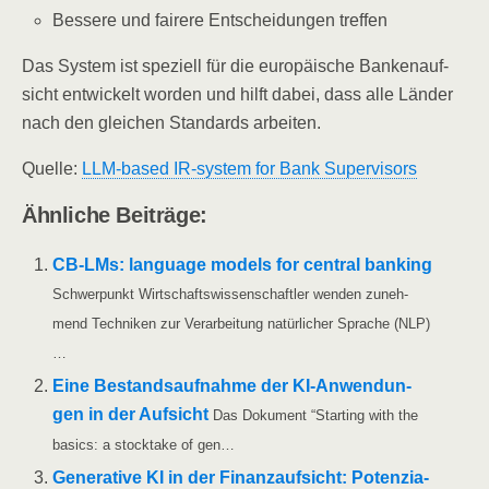
Bes­se­re und fai­re­re Ent­schei­dun­gen treffen
Das Sys­tem ist spe­zi­ell für die euro­päi­sche Ban­ken­auf­
sicht ent­wi­ckelt wor­den und hilft dabei, dass alle Län­der
nach den glei­chen Stan­dards arbeiten.
Quel­le:
LLM-based IR-sys­tem for Bank Supervisors
Ähn­li­che Beiträge:
CB-LMs: lan­guage models for cen­tral ban­king
Schwer­punkt Wirt­schafts­wis­sen­schaft­ler wen­den zuneh­
mend Tech­ni­ken zur Ver­ar­bei­tung natür­li­cher Spra­che (NLP)
…
Eine Bestands­auf­nah­me der KI-Anwen­­dun­­
gen in der Auf­sicht
Das Doku­ment “Start­ing with the
basics: a stock­ta­ke of gen…
Gene­ra­ti­ve KI in der Finanz­auf­sicht: Poten­zia­