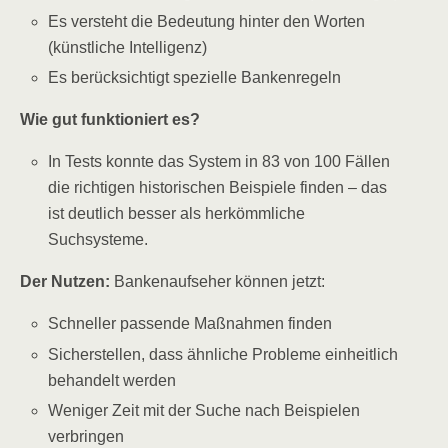
Es ver­steht die Bedeu­tung hin­ter den Wor­ten
(künst­li­che Intelligenz)
Es berück­sich­tigt spe­zi­el­le Bankenregeln
Wie gut funk­tio­niert es?
In Tests konn­te das Sys­tem in 83 von 100 Fäl­len
die rich­ti­gen his­to­ri­schen Bei­spie­le fin­den – das
ist deut­lich bes­ser als her­kömm­li­che
Suchsysteme.
Der Nut­zen:
Ban­ken­auf­se­her kön­nen jetzt:
Schnel­ler pas­sen­de Maß­nah­men finden
Sicher­stel­len, dass ähn­li­che Pro­ble­me ein­heit­lich
behan­delt werden
Weni­ger Zeit mit der Suche nach Bei­spie­len
verbringen