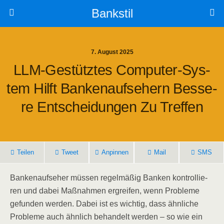
Bankstil
7. August 2025
LLM-Gestütz­tes Com­pu­ter-Sys­
Tem Hilft Ban­ken­auf­se­hern Bes­se­
Re Ent­schei­dun­gen Zu Treffen
Tei­len
Tweet
Anpin­nen
Mail
SMS
Ban­ken­auf­se­her müs­sen regel­mä­ßig Ban­ken kon­trol­lie­
ren und dabei Maß­nah­men ergrei­fen, wenn Pro­ble­me
gefun­den wer­den. Dabei ist es wich­tig, dass ähn­li­che
Pro­ble­me auch ähn­lich behan­delt wer­den – so wie ein