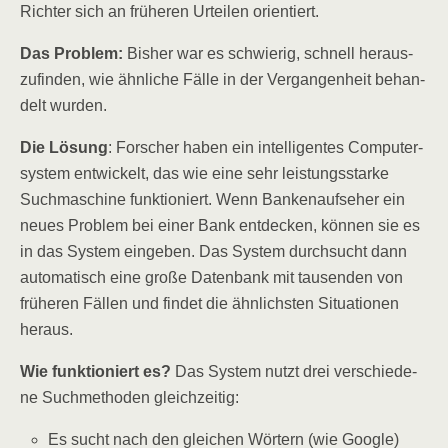
Rich­ter sich an frü­he­ren Urtei­len orientiert.
Das Pro­blem:
Bis­her war es schwie­rig, schnell her­aus­
zu­fin­den, wie ähn­li­che Fäl­le in der Ver­gan­gen­heit behan­
delt wurden.
Die Lösung
: For­scher haben ein intel­li­gen­tes Com­pu­ter­
sys­tem ent­wi­ckelt, das wie eine sehr leis­tungs­star­ke
Such­ma­schi­ne funk­tio­niert. Wenn Ban­ken­auf­se­her ein
neu­es Pro­blem bei einer Bank ent­de­cken, kön­nen sie es
in das Sys­tem ein­ge­ben. Das Sys­tem durch­sucht dann
auto­ma­tisch eine gro­ße Daten­bank mit tau­sen­den von
frü­he­ren Fäl­len und fin­det die ähn­lichs­ten Situa­tio­nen
heraus.
Wie funk­tio­niert es?
Das Sys­tem nutzt drei ver­schie­de­
ne Such­me­tho­den gleichzeitig:
Es sucht nach den glei­chen Wör­tern (wie Google)