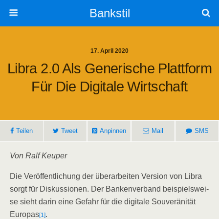
Bankstil
17. April 2020
Libra 2.0 Als Gene­ri­sche Platt­form
Für Die Digi­ta­le Wirtschaft
Tei­len
Tweet
Anpin­nen
Mail
SMS
Von Ralf Keuper
Die Ver­öf­fent­li­chung der über­ar­bei­ten Ver­si­on von Libra
sorgt für Dis­kus­sio­nen. Der Ban­ken­ver­band bei­spiels­wei­
se sieht dar­in eine Gefahr für die digi­ta­le Sou­ve­rä­ni­tät
Euro­pas
.
[1]