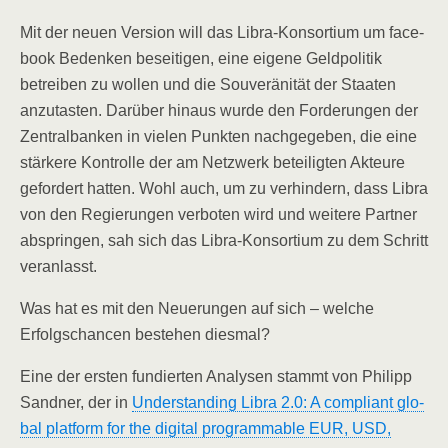
Mit der neu­en Ver­si­on will das Libra-Kon­sor­ti­um um face­
book Beden­ken besei­ti­gen, eine eige­ne Geld­po­li­tik
betrei­ben zu wol­len und die Sou­ve­rä­ni­tät der Staa­ten
anzu­tas­ten. Dar­über hin­aus wur­de den For­de­run­gen der
Zen­tral­ban­ken in vie­len Punk­ten nach­ge­ge­ben, die eine
stär­ke­re Kon­trol­le der am Netz­werk betei­lig­ten Akteu­re
gefor­dert hat­ten. Wohl auch, um zu ver­hin­dern, dass Libra
von den Regie­run­gen ver­bo­ten wird und wei­te­re Part­ner
absprin­gen, sah sich das Libra-Kon­sor­ti­um zu dem Schritt
veranlasst.
Was hat es mit den Neue­run­gen auf sich – wel­che
Erfolgs­chan­cen bestehen diesmal?
Eine der ers­ten fun­dier­ten Ana­ly­sen stammt von Phil­ipp
Sand­ner, der in
Under­stan­ding Libra 2.0: A com­pli­ant glo­
bal plat­form for the digi­tal pro­gramma­ble EUR, USD,