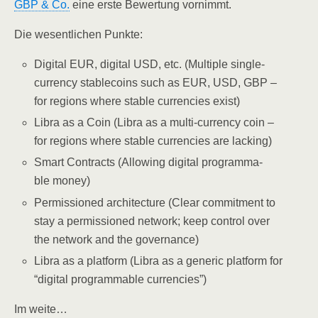
GBP & Co.
eine ers­te Bewer­tung vornimmt.
Die wesent­li­chen Punkte:
Digi­tal EUR, digi­tal USD, etc. (Mul­ti­ple sin­gle-
cur­ren­cy sta­b­le­co­ins such as EUR, USD, GBP –
for regi­ons whe­re sta­ble cur­ren­ci­es exist)
Libra as a Coin (Libra as a mul­ti-cur­ren­cy coin –
for regi­ons whe­re sta­ble cur­ren­ci­es are lacking)
Smart Con­tracts (Allo­wing digi­tal pro­gramma­
ble money)
Per­mis­sio­ned archi­tec­tu­re (Clear com­mit­ment to
stay a per­mis­sio­ned net­work; keep con­trol over
the net­work and the governance)
Libra as a plat­form (Libra as a gene­ric plat­form for
“digi­tal pro­gramma­ble currencies”)
Im wei­te…