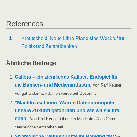
Refe­ren­ces
Refe­ren­ces
↑
1
Kraut­scheid: Neue Libra-Plä­ne sind Weck­ruf für
Poli­tik und Zentralbanken
Ähn­li­che Beiträge:
Cali­bra – ein ziem­li­ches Kali­ber: End­spiel für
die Ban­ken- und Medi­en­in­dus­trie
Von Ralf Keu­per
Vor gut andert­halb Jah­ren wur­de auf diesem…
“Macht­ma­schi­nen. War­um Daten­mo­no­po­le
unse­re Zukunft gefähr­den und wie wir sie bre­
chen”
Von Ralf Keu­per Ohne ein Min­dest­maß an Chan­
cen­gleich­heit ent­ste­hen auf…
Stra­te­gi­sche Wen­de­punk­te im Ban­king #8
Von