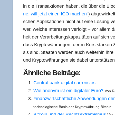
in die Trans­ak­tio­nen haben, die über die Blo
ne, will jetzt einen ICO machen“
) abge­wi­ckel
schen Appli­ka­tio­nen nicht auf eine Lösung ver
wer, wel­che Inter­es­sen ver­folgt – vor allem
heit der Ver­ar­bei­tungs­ka­pa­zi­tä­ten auf sich
dass Kryp­to­wäh­run­gen, deren Kurs star­ken Schw
sis sind. Staa­ten wer­den auch wei­ter­hin ihre g
und Kryp­to­wäh­run­gen sie dabei unter­stüt­z
Ähn­li­che Beiträge:
Cen­tral bank digi­tal cur­ren­ci­es
…
Wie anonym ist ein digi­ta­ler Euro?
Von Ra
Finanz­wirt­schaft­li­che Anwen­dun­gen der
tech­no­lo­gi­sche Basis der Kryp­to­wäh­rung Bitcoin…
Bit­co­in und der Rechts­extre­mis­mus
Von 