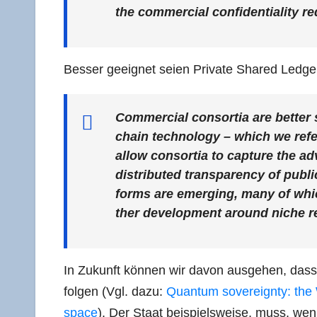
the com­mer­cial con­fi­den­tia­li­ty r
Bes­ser geeig­net sei­en Pri­va­te Shared Ledge
Com­mer­cial con­sor­tia are bet­ter 
chain tech­no­lo­gy – which we refe
allow con­sor­tia to cap­tu­re the ad
dis­tri­bu­ted trans­pa­ren­cy of pub
forms are emer­ging, many of whic
ther deve­lo­p­ment around niche re
In Zukunft kön­nen wir davon aus­ge­hen, dass di
fol­gen (Vgl. dazu:
Quan­tum sove­reig­n­ty: the 
space
). Der Staat bei­spiels­wei­se, muss, wenn 