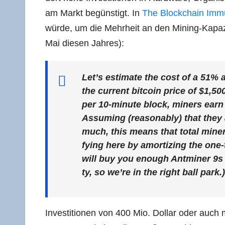
am Markt begüns­tigt. In
The Block­chain Immu­t
wür­de, um die Mehr­heit an den Mining-Kapa­zi
Mai die­sen Jahres):
Let’s esti­ma­te the cost of a 51% a
the cur­rent bit­co­in pri­ce of $1,5
per 10-minu­te block, miners earn
Assum­ing (reason­ab­ly) that they 
much, this means that total miner 
fy­ing here by amor­tiz­ing the on
will buy you enough Ant­mi­ner 9s 
ty, so we’­re in the right ball park.)
Inves­ti­tio­nen von 400 Mio. Dol­lar oder auc