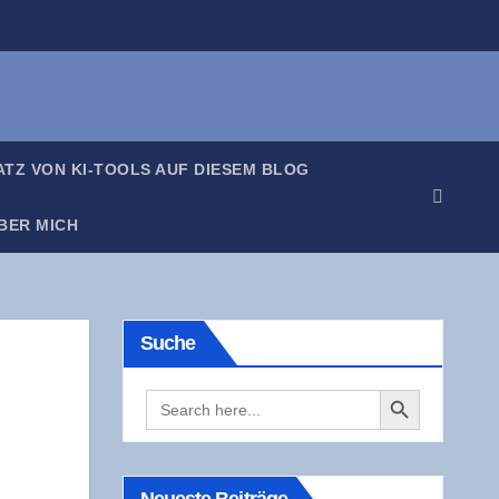
SATZ VON KI-TOOLS AUF DIE­SEM BLOG
BER MICH
Suche
Search Button
Search
for: