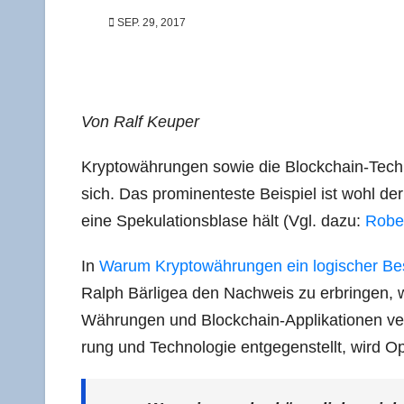
SEP. 29, 2017
Von Ralf Keuper
Kryp­to­wäh­run­gen sowie die Block­chain-Tech­n
sich. Das pro­mi­nen­tes­te Bei­spiel ist wohl der W
eine Spe­ku­la­ti­ons­bla­se hält (Vgl. dazu:
Robert
In
War­um Kryp­to­wäh­run­gen ein logi­scher Bes
Ralph Bär­li­gea den Nach­weis zu erbrin­gen, w
Wäh­run­gen und Block­chain-Appli­ka­tio­nen ver
rung und Tech­no­lo­gie ent­ge­gen­stellt, wird O