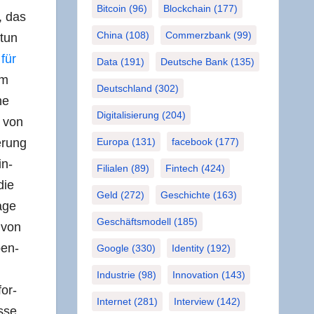
Bitcoin
(96)
Blockchain
(177)
e, das
China
(108)
Commerzbank
(99)
 tun
für
Data
(191)
Deutsche Bank
(135)
em
Deutschland
(302)
he
Digitalisierung
(204)
n von
e­rung
Europa
(131)
facebook
(177)
in­
Filialen
(89)
Fintech
(424)
die
Geld
(272)
Geschichte
(163)
Lage
Geschäftsmodell
(185)
 von
ben­
Google
(330)
Identity
(192)
Industrie
(98)
Innovation
(143)
for­
Internet
(281)
Interview
(142)
s­se