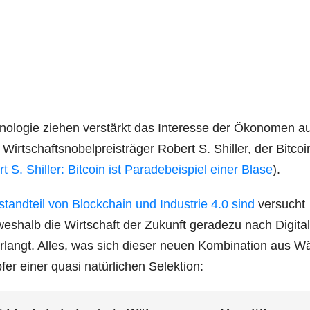
o­lo­gie zie­hen ver­stärkt das Inter­es­se der Öko­no­men a
irt­schafts­no­bel­preis­trä­ger Robert S. Shil­ler, der Bit­co­i
 S. Shil­ler: Bit­co­in ist Para­de­bei­spiel einer Bla­se
).
tand­teil von Block­chain und Indus­trie 4.0 sind
ver­sucht
es­halb die Wirt­schaft der Zukunft gera­de­zu nach Digi­ta­
­langt. Alles, was sich die­ser neu­en Kom­bi­na­ti­on aus W
pfer einer qua­si natür­li­chen Selektion: