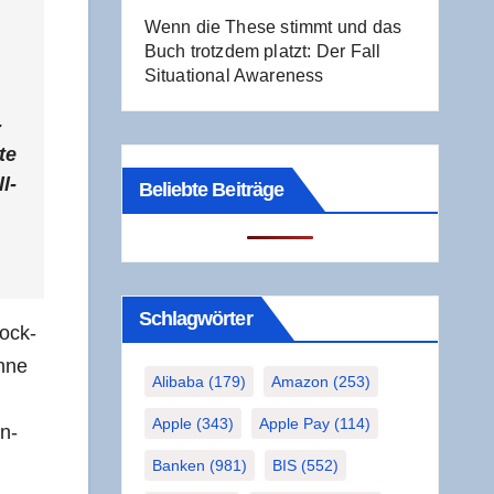
Wenn die The­se stimmt und das
Buch trotz­dem platzt: Der Fall
Situa­tio­nal Awareness
­
te
l­
Beliebte Beiträge
Schlag­wör­ter
lock­
ohne
Alibaba
(179)
Amazon
(253)
Apple
(343)
Apple Pay
(114)
in­
Banken
(981)
BIS
(552)