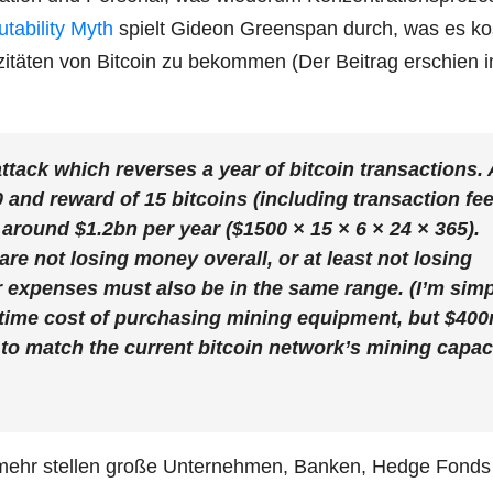
a­bi­li­ty Myth
spielt Gideon Green­span durch, was es ko
­tä­ten von Bit­co­in zu bekom­men (Der Bei­trag erschien 
ttack which rever­ses a year of bit­co­in tran­sac­tions. 
00 and reward of 15 bit­co­ins (inclu­ding tran­sac­tion fe
 around $1.2bn per year ($1500 × 15 × 6 × 24 × 365).
are not losing money over­all, or at least not losing
expen­ses must also be in the same ran­ge. (I’m sim­p
e-time cost of purcha­sing mining equip­ment, but $40
to match the cur­rent bit­co­in network’s mining capa­c
h mehr stel­len gro­ße Unter­neh­men, Ban­ken, Hedge Fond