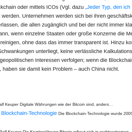
ck­chain oder mit­tels ICOs (Vgl. dazu
„Jeder Typ, den ich
t wer­den. Unter­neh­men wer­den sich bei ihren geschäfts­kri
­las­sen, die allen zugäng­lich und bei der nicht immer klar
 dann, wenn ein­zel­ne Staa­ten oder gro­ße Kon­zer­ne die M
 ver­ei­ni­gen, ohne dass das immer trans­pa­rent ist. Hin­zu 
an­kun­gen unter­liegt, kei­ne ver­läss­li­che Kal­ku­la­ti­ons
eo­po­li­ti­schen Inter­es­sen ver­fol­gen; wenn die Block­cha
en, haben sie damit kein Pro­blem – auch Chi­na nicht.
lf Keu­per Digi­ta­le Wäh­run­gen wie der Bit­co­in sind, anders…
 Block­chain-Tech­no­lo­gie
Die Block­chain-Tech­­no­­lo­­gie wur­de 200
Ralf Keu­per Die Kryp­to­wäh­rung Bit­co­in erfreut sich in rechtsextremen