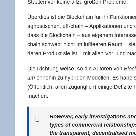
Staa­ten vor kei­ne all­zu gro­ßen Probleme.
Über­dies ist die Block­chain für ihr Funk­tio­n
agnos­ti­schen, off-chain – Appli­ka­tio­nen und o
dass die Block­chain – aus eige­nem Inter­es­se
chain schwebt nicht im luft­lee­ren Raum – sie
deren Pro­dukt sie ist – mit allen Vor- und Nac
Die Rich­tung wei­se, so die Autoren von
Block
um
ohne­hin zu hybri­den Model­len. Es habe si
(Öffent­lich, allen zugäng­lich) eini­ge Defi­zi­te
machen:
Howe­ver, ear­ly inves­ti­ga­ti­ons 
types of com­mer­cial rela­ti­onships h
the trans­pa­rent, decen­tra­li­sed m