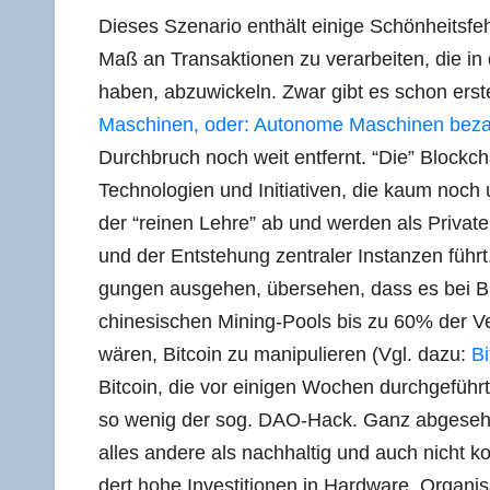
Die­ses Sze­na­rio ent­hält eini­ge Schön­heits­f
Maß an Trans­ak­tio­nen zu ver­ar­bei­ten, die in
haben, abzu­wi­ckeln. Zwar gibt es schon ers­t
Maschi­nen, oder: Auto­no­me Maschi­nen beza
Durch­bruch noch weit ent­fernt. “Die” Block­cha
Tech­no­lo­gien und Initia­ti­ven, die kaum noc
der “rei­nen Leh­re” ab und wer­den als Pri­va­te
und der Ent­ste­hung zen­tra­ler Instan­zen führ
gun­gen aus­ge­hen, über­se­hen, dass es bei Bi
chi­ne­si­schen Mining-Pools bis zu 60% der Ver
wären, Bit­co­in zu mani­pu­lie­ren (Vgl. dazu:
Bi
Bit­co­in, die vor eini­gen Wochen durch­ge­führt
so wenig der sog. DAO-Hack. Ganz abge­se­he
alles ande­re als nach­hal­tig und auch nicht ko
dert hohe Inves­ti­tio­nen in Hard­ware, Orga­ni­s