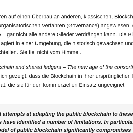
ie­ren auf einen Über­bau an ande­ren, klas­si­schen, Block­c
rga­ni­sa­to­ri­schen Ver­fah­ren (Gover­nan­ce) ange­wie­sen,
 – gar nicht alle ande­re Glie­der ver­drän­gen kann. Die B
 agiert in einer Umge­bung, die his­to­risch gewach­sen un
h­tei­len. Sie fiel nicht vom Himmel.
­chain and shared led­gers – The new age of the con­sor­ti
ch gezeigt, dass die Block­chain in ihrer ursprüng­li­che
 hat, die sie für den kom­mer­zi­el­len Ein­satz unge­eig­net
and attempts at adap­ting the public block­chain to the­se
ave iden­ti­fied a num­ber of limi­ta­ti­ons. In par­ti­cu­la
odel of public block­chain signi­fi­cant­ly com­pro­mi­ses