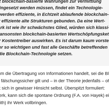
block­chain-basier­te Wäh­run­gen zur Ver­mitt­lung
n­ge­setzt wer­den müs­sen, fin­det ein Tech­no­lo­gie-
­den effi­zi­en­te, in Echt­zeit ablau­fen­de block­chain-
 effi­zi­en­te alte Struk­tu­ren gebun­den. Da eine Wert­
rk ist wie ihr schwächs­tes Glied, wür­den sich klas­si
ansons­ten block­chain-basier­ten Wert­schöp­fungs­ket­
Kos­ten­trei­ber aus­wir­ken. Es ist dar­um kaum vor­stel
 so wich­ti­gen und fast alle Geschäf­te betref­fen­den
 die Block­chain-Tech­no­lo­gie setzen.
m die Über­tra­gung von Infor­ma­tio­nen han­delt, sei die B
s fäl­schungs­si­cher gilt und – in der Theo­rie jeden­falls – 
sich in gewis­ser Hin­sicht selbst. Über­spitzt for­mu­liert:
rk, kann sich die spon­ta­ne Ord­nung (F.A. von Hay­ek) e
th) ihr Werk vollbringen.