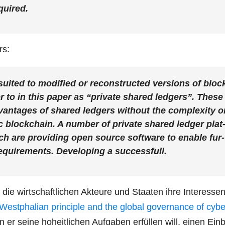
equired.
rs:
sui­ted to modi­fied or recon­s­truc­ted ver­si­ons of bloc
r to in this paper as “pri­va­te shared led­gers”. The­se
van­ta­ges of shared led­gers wit­hout the com­ple­xi­ty o
lic block­chain. A num­ber of pri­va­te shared led­ger plat
h are pro­vi­ding open source soft­ware to enable fur­
qui­re­ments. Deve­lo­ping a successfull.
e wirt­schaft­li­chen Akteu­re und Staa­ten ihre Inter­es­se
West­pha­li­an prin­ci­ple and the glo­bal gover­nan­ce of cybe
er sei­ne hoheit­li­chen Auf­ga­ben erfül­len will, einen Ein­b