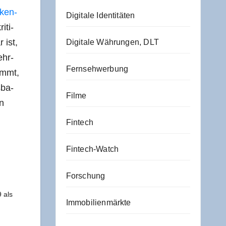
 ken­
Digitale Identitäten
­ti­
 ist,
Digitale Währungen, DLT
ehr­
Fernsehwerbung
kommt,
­ba­
Filme
in
Fintech
Fintech-Watch
Forschung
9 als
Immobilienmärkte
…