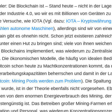
eh­ler: Die Block­chain ist – Stand heu­te – nicht in der Lag
 der Indus­trie 4.0, wo wir es mit Bil­lio­nen von Gerä­ten zu
e Ver­su­che, wie IOTA (Vgl. dazu:
IOTA – Kryp­to­wäh­rung 
h­len auto­no­me Maschi­nen
), aller­dings sind wir von ein
in gibt es ohne­hin nicht. Schon jetzt exis­tie­ren zahl­rei­c
h unter einen Hut zu brin­gen sind; vie­le von ihnen wei­che
 Block­chains imple­men­tiert, was wie­der­um zu Zen­tra­li­si
t. Die öko­no­mi­schen Model­le, die häu­fig von idea­len Bed
t­co­in schon heu­te zu Macht­kon­zen­tra­tio­nen kommt, da 
­ar­bei­tungs­ka­pa­zi­tä­ten beherr­schen und damit in der 
t­co­in: Mining Pools wer­den zum Pro­blem
). Die Spal­tung
 wur­de, ist in der Theo­rie eben­falls nicht vor­ge­se­hen. E
n von dem enor­men Ener­gie­ver­brauch des Mining, der
s­ten­güns­tig ist. Das Betrei­ben gro­ßer Mining-Far­men er
a­ti­on und Per­so­nal, was wie­der­um Kon­zen­tra­ti­ons­pro­ze