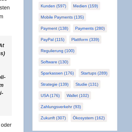
Kunden
(597)
Medien
(159)
s­ten
im
Mobile Payments
(135)
Payment
(138)
Payments
(280)
PayPal
(115)
Plattform
(339)
At
Regulierung
(100)
es)
Software
(130)
Sparkassen
(176)
Startups
(289)
li­
Strategie
(139)
Studie
(131)
0m
i­
USA
(176)
Wallet
(102)
Zahlungsverkehr
(93)
Zukunft
(307)
Ökosystem
(162)
s oder