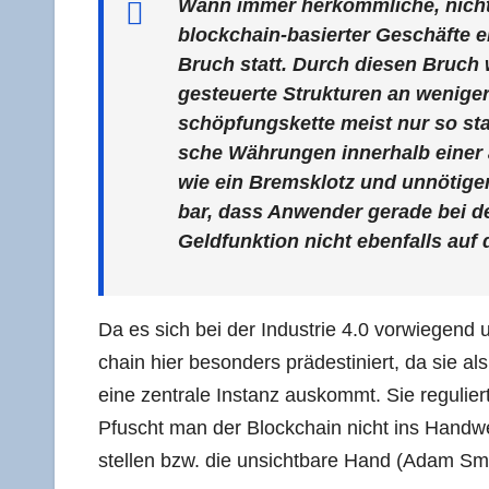
Wann immer her­kömm­li­che, nicht 
block­chain-basier­ter Geschäf­te ei
Bruch statt. Durch die­sen Bruch wer
gesteu­er­te Struk­tu­ren an weni­ger
schöp­fungs­ket­te meist nur so sta
sche Wäh­run­gen inner­halb einer 
wie ein Brems­klotz und unnö­ti­ger 
bar, dass Anwen­der gera­de bei der
Geld­funk­ti­on nicht eben­falls auf
Da es sich bei der Indus­trie 4.0 vor­wie­gend u
chain hier beson­ders prä­de­sti­niert, da sie al
eine zen­tra­le Instanz aus­kommt. Sie regu­liert 
Pfuscht man der Block­chain nicht ins Hand­we
stel­len bzw. die unsicht­ba­re Hand (Adam Smi