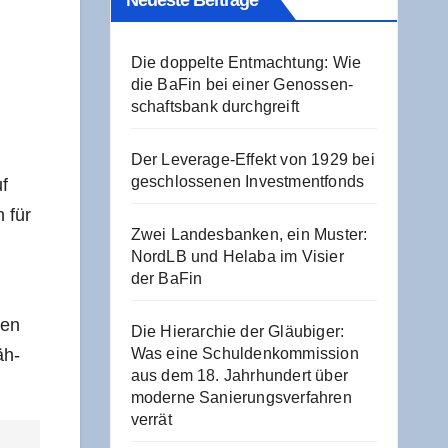
Neu­es­te Beiträge
Die dop­pel­te Ent­mach­tung: Wie
die BaFin bei einer Genos­sen­
schafts­bank durchgreift
Der Levera­ge-Effekt von 1929 bei
geschlos­se­nen Investmentfonds
uf
n für
Zwei Lan­des­ban­ken, ein Mus­ter:
NordLB und Hela­ba im Visier
der BaFin
len
Die Hier­ar­chie der Gläu­bi­ger:
äh­
Was eine Schul­den­kom­mis­si­on
aus dem 18. Jahr­hun­dert über
moder­ne Sanie­rungs­ver­fah­ren
verrät