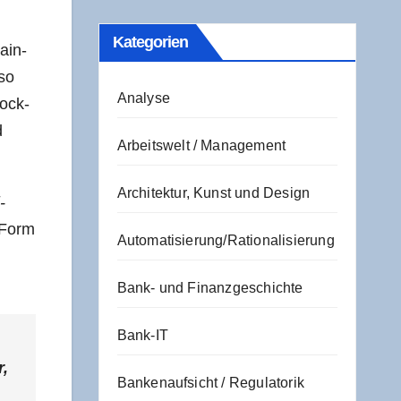
Kate­go­rien
hain-
 so
Analyse
lock­
d
Arbeitswelt / Management
Architektur, Kunst und Design
­
n Form
Automatisierung/Rationalisierung
Bank- und Finanzgeschichte
Bank-IT
r,
Bankenaufsicht / Regulatorik