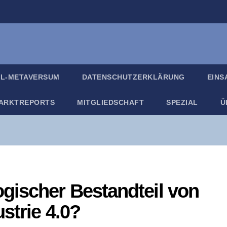
IL-META­VER­SUM
DATEN­SCHUTZ­ER­KLÄ­RUNG
EIN­
ARKT­RE­PORTS
MIT­GLIED­SCHAFT
SPE­ZI­AL
Ü
ogi­scher Bestand­teil von
s­trie 4.0?