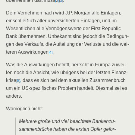
über­neh­men darf/​muss
.
[2]
[3]
Dem Ver­neh­men nach wird J.P. Mor­gan alle Ein­la­gen,
ein­schließ­lich aller unver­si­cher­ten Ein­la­gen, und im
Wesent­li­chen alle Ver­mö­gens­wer­te der First Repu­blic
Bank über­neh­men. Unbe­kannt sind jedoch die Bedin­gun­
gen des Ver­kaufs, die Auf­tei­lung der Ver­lus­te und die wei­
te­ren Aus­wir­kun­gen
.
[4]
Was die Aus­wir­kun­gen betrifft, herrscht in Euro­pa zuwei­
len noch die Ansicht, wie übri­gens bei der letz­ten Finanz­
kri­se
, dass es sich bei dem aktu­el­len Zusam­men­bruch
[5]
um ein US-spe­zi­fi­sches Pro­blem han­delt. Dies­mal sei es
anders.
Womög­lich nicht:
Meh­re­re gro­ße und viel beach­te­te Ban­ken­zu­
sam­men­brü­che haben die ers­ten Opfer gefor­