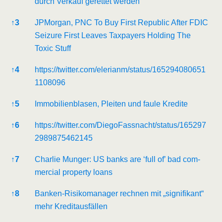
durch Ver­kauf geret­tet werden
↑
3
JPMor­gan, PNC To Buy First Repu­blic After FDIC
Sei­zu­re First Lea­ves Tax­pay­ers Hol­ding The
Toxic Stuff
↑
4
https://twitter.com/elerianm/status/165294080651
1108096
↑
5
Immo­bi­li­en­bla­sen, Plei­ten und fau­le Kredite
↑
6
https://twitter.com/DiegoFassnacht/status/165297
2989875462145
↑
7
Char­lie Mun­ger: US banks are ‘full of’ bad com­
mer­cial pro­per­ty loans
↑
8
Ban­ken-Risi­ko­ma­na­ger rech­nen mit „signi­fi­kant“
mehr Kreditausfällen