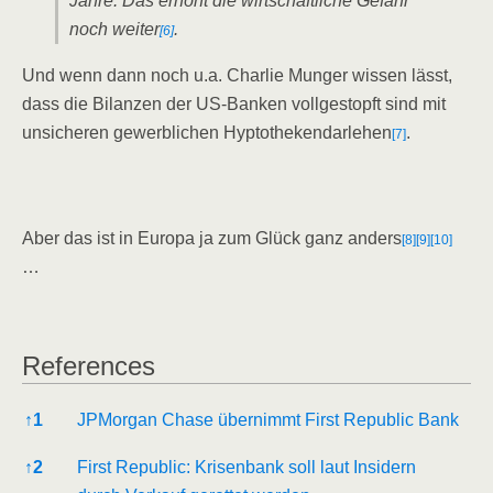
Jah­re. Das erhöht die wirt­schaft­li­che Gefahr
noch wei­ter
.
[6]
Und wenn dann noch u.a. Char­lie Mun­ger wis­sen lässt,
dass die Bilan­zen der US-Ban­ken voll­ge­stopft sind mit
unsi­che­ren gewerb­li­chen Hyp­to­the­ken­dar­le­hen
.
[7]
Aber das ist in Euro­pa ja zum Glück ganz anders
[8]
[9]
[10]
…
Refe­ren­ces
Refe­ren­ces
↑
1
JPMor­gan Cha­se über­nimmt First Repu­blic Bank
↑
2
First Repu­blic: Kri­sen­bank soll laut Insi­dern