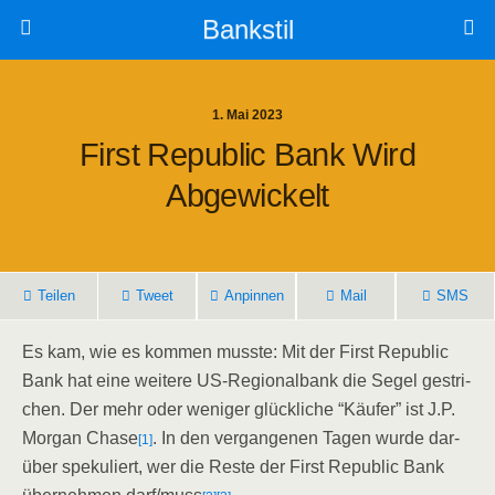
Bankstil
1. Mai 2023
First Repu­blic Bank Wird
Abgewickelt
Tei­len
Tweet
Anpin­nen
Mail
SMS
Es kam, wie es kom­men muss­te: Mit der First Repu­blic
Bank hat eine wei­te­re US-Regio­nal­bank die Segel gestri­
chen. Der mehr oder weni­ger glück­li­che “Käu­fer” ist J.P.
Mor­gan Cha­se
. In den ver­gan­ge­nen Tagen wur­de dar­
[1]
über spe­ku­liert, wer die Res­te der First Repu­blic Bank