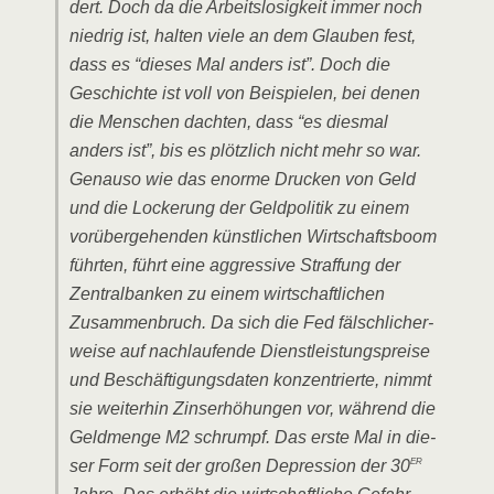
dert. Doch da die Arbeits­lo­sig­keit immer noch
nied­rig ist, hal­ten vie­le an dem Glau­ben fest,
dass es “die­ses Mal anders ist”. Doch die
Geschich­te ist voll von Bei­spie­len, bei denen
die Men­schen dach­ten, dass “es dies­mal
anders ist”, bis es plötz­lich nicht mehr so war.
Genau­so wie das enor­me Dru­cken von Geld
und die Locke­rung der Geld­po­li­tik zu einem
vor­über­ge­hen­den künst­li­chen Wirt­schafts­boom
führ­ten, führt eine aggres­si­ve Straf­fung der
Zen­tral­ban­ken zu einem wirt­schaft­li­chen
Zusam­men­bruch. Da sich die Fed fälsch­li­cher­
wei­se auf nach­lau­fen­de Dienst­leis­tungs­prei­se
und Beschäf­ti­gungs­da­ten kon­zen­trier­te, nimmt
sie wei­ter­hin Zins­er­hö­hun­gen vor, wäh­rend die
Geld­men­ge M2 schrumpf. Das ers­te Mal in die­
er
ser Form seit der gro­ßen Depres­si­on der 30