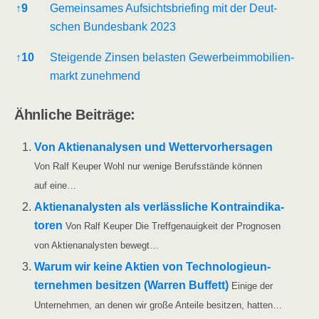
↑
9
Gemein­sa­mes Auf­sichts­brie­fing mit der Deut­
schen Bun­des­bank 2023
↑
10
Stei­gen­de Zin­sen belas­ten Gewer­be­im­mo­bi­li­en­
markt zunehmend
Ähn­li­che Beiträge:
Von Akti­en­ana­ly­sen und Wet­ter­vor­her­sa­gen
Von Ralf Keu­per Wohl nur weni­ge Berufs­stän­de kön­nen
auf eine…
Akti­en­ana­lys­ten als ver­läss­li­che Kon­tra­in­di­ka­
to­ren
Von Ralf Keu­per Die Treff­ge­nau­ig­keit der Pro­gno­sen
von Akti­en­ana­lys­ten bewegt…
War­um wir kei­ne Akti­en von Tech­no­lo­gie­un­
ter­neh­men besit­zen (War­ren Buf­fett)
Eini­ge der
Unter­neh­men, an denen wir gro­ße Antei­le besit­zen, hatten…