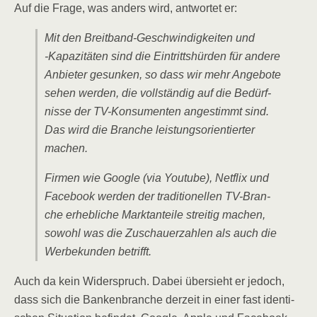
Auf die Fra­ge, was anders wird, ant­wor­tet er:
Mit den Breit­band-Geschwin­dig­kei­ten und
‑Kapa­zi­tä­ten sind die Ein­tritts­hür­den für ande­re
Anbie­ter gesun­ken, so dass wir mehr Ange­bo­te
sehen wer­den, die voll­stän­dig auf die Bedürf­
nis­se der TV-Kon­su­men­ten ange­stimmt sind.
Das wird die Bran­che leis­tungs­ori­en­tier­ter
machen.
Fir­men wie Goog­le (via You­tube), Net­flix und
Face­book wer­den der tra­di­tio­nel­len TV-Bran­
che erheb­li­che Markt­an­tei­le strei­tig machen,
sowohl was die Zuschau­er­zah­len als auch die
Wer­be­kun­den betrifft.
Auch da kein Wider­spruch. Dabei über­sieht er jedoch,
dass sich die Ban­ken­bran­che der­zeit in einer fast iden­ti­