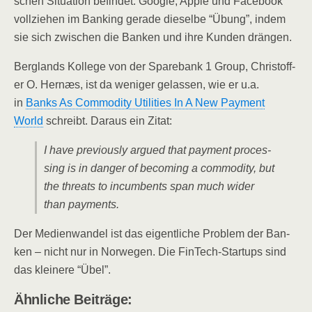
schen Situa­ti­on befin­det. Goog­le, Apple und Face­book
voll­zie­hen im Ban­king gera­de die­sel­be “Übung”, indem
sie sich zwi­schen die Ban­ken und ihre Kun­den drängen.
Berg­lands Kol­le­ge von der Spare­bank 1 Group, Chris­toff­
er O. Hernæs, ist da weni­ger gelas­sen, wie er u.a.
in
Banks As Com­mo­di­ty Uti­li­ties In A New Pay­ment
World
schreibt. Dar­aus ein Zitat:
I have pre­vious­ly argued that pay­ment pro­ces­
sing is in dan­ger of beco­ming a com­mo­di­ty, but
the thre­ats to incumb­ents span much wider
than payments.
Der Medi­en­wan­del ist das eigent­li­che Pro­blem der Ban­
ken – nicht nur in Nor­we­gen. Die Fin­Tech-Start­ups sind
das klei­ne­re “Übel”.
Ähn­li­che Beiträge: