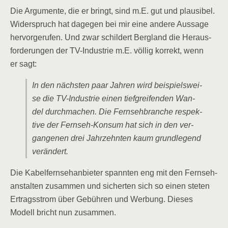
Die Argu­men­te, die er bringt, sind m.E. gut und plau­si­bel.
Wider­spruch hat dage­gen bei mir eine ande­re Aus­sa­ge
her­vor­ge­ru­fen. Und zwar schil­dert Berg­land die Her­aus­
for­de­run­gen der TV-Indus­trie m.E. völ­lig kor­rekt, wenn
er sagt:
In den nächs­ten paar Jah­ren wird bei­spiels­wei­
se die TV-Indus­trie einen tief­grei­fen­den Wan­
del durch­ma­chen. Die Fern­seh­bran­che respek­
ti­ve der Fern­seh-Kon­sum hat sich in den ver­
gan­ge­nen drei Jahr­zehn­ten kaum grund­le­gend
verändert.
Die Kabel­fern­seh­an­bie­ter spann­ten eng mit den Fern­seh­
an­stal­ten zusam­men und sicher­ten sich so einen ste­ten
Ertrags­strom über Gebüh­ren und Wer­bung. Die­ses
Modell bricht nun zusammen.