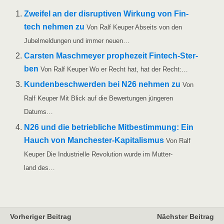
Zwei­fel an der dis­rup­ti­ven Wir­kung von Fin­
tech neh­men zu
Von Ralf Keu­per Abseits von den
Jubel­mel­dun­gen und immer neuen…
Cars­ten Maschmey­er pro­phe­zeit Fin­tech-Ster­
ben
Von Ralf Keu­per Wo er Recht hat, hat der Recht:…
Kun­den­be­schwer­den bei N26 neh­men zu
Von
Ralf Keu­per Mit Blick auf die Bewer­tun­gen jün­ge­ren
Datums…
N26 und die betrieb­li­che Mit­be­stim­mung: Ein
Hauch von Man­ches­ter-Kapi­ta­lis­mus
Von Ralf
Keu­per Die Indus­tri­el­le Revo­lu­ti­on wur­de im Mut­ter­
land des…
Vorheriger Beitrag
Nächster Beitrag