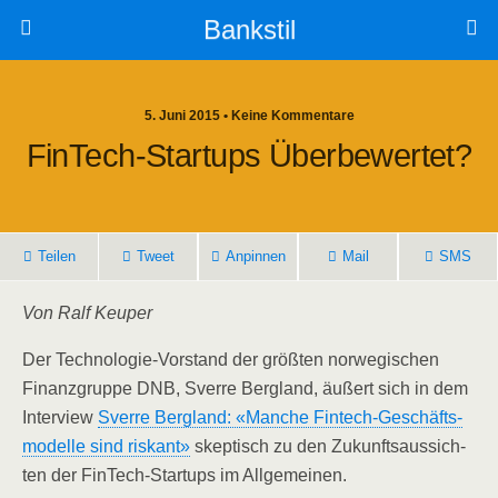
Bankstil
5. Juni 2015 • Keine Kommentare
Fin­Tech-Start­ups Überbewertet?
Tei­len
Tweet
Anpin­nen
Mail
SMS
Von Ralf Keuper
Der Tech­no­lo­gie-Vor­stand der größ­ten nor­we­gi­schen
Finanz­grup­pe DNB, Sver­re Berg­land, äußert sich in dem
Inter­view
Sver­re Berg­land: «Man­che Fin­tech-Geschäfts­
mo­del­le sind ris­kant»
skep­tisch zu den Zukunfts­aus­sich­
ten der Fin­Tech-Start­ups im Allgemeinen.