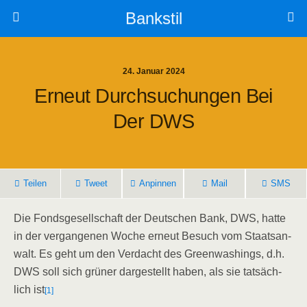
Bankstil
24. Januar 2024
Erneut Durch­su­chun­gen Bei
Der DWS
Tei­len
Tweet
Anpin­nen
Mail
SMS
Die Fonds­ge­sell­schaft der Deut­schen Bank, DWS, hat­te
in der ver­gan­ge­nen Woche erneut Besuch vom Staats­an­
walt. Es geht um den Ver­dacht des Green­wa­shings, d.h.
DWS soll sich grü­ner dar­ge­stellt haben, als sie tat­säch­
lich ist
[1]