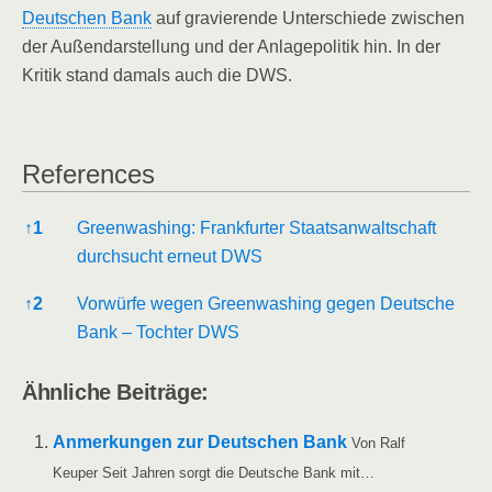
Deut­schen Bank
auf gra­vie­ren­de Unter­schie­de zwi­schen
der Außen­dar­stel­lung und der Anla­ge­po­li­tik hin. In der
Kri­tik stand damals auch die DWS.
Refe­ren­ces
Refe­ren­ces
↑
1
Green­wa­shing: Frank­fur­ter Staats­an­walt­schaft
durch­sucht erneut DWS
↑
2
Vor­wür­fe wegen Green­wa­shing gegen Deut­sche
Bank – Toch­ter DWS
Ähn­li­che Beiträge:
Anmer­kun­gen zur Deut­schen Bank
Von Ralf
Keu­per Seit Jah­ren sorgt die Deut­sche Bank mit…