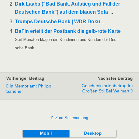
Dirk Laabs (“Bad Bank. Auf­stieg und Fall der
Deut­schen Bank”) auf dem blau­en Sofa
…
Trumps Deut­sche Bank | WDR Doku
…
BaFin erteilt der Post­bank die gelb-rote Kar­te
Seit Mona­ten kla­gen die Kun­din­nen und Kun­den der Deut­
sche Bank…
Vorheriger Beitrag
Nächster Beitrag
Geschenkkartenbetrug Im
In Memoriam: Philipp
Großen Stil Bei Walmart
Sandner
Zum Seitenanfang
Mobil
Desktop