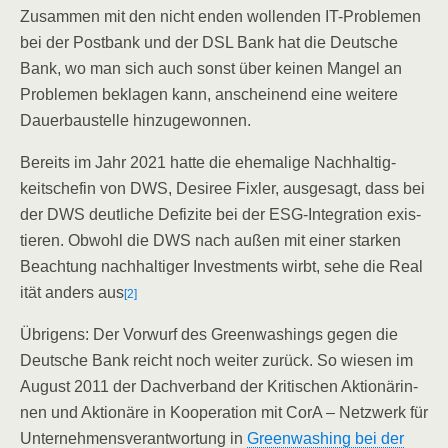
Zusam­men mit den nicht enden wol­len­den IT-Pro­ble­men
bei der Post­bank und der DSL Bank hat die Deut­sche
Bank, wo man sich auch sonst über kei­nen Man­gel an
Pro­ble­men bekla­gen kann, anschei­nend eine wei­te­re
Dau­er­bau­stel­le hinzugewonnen.
Bereits im Jahr 2021 hat­te die ehe­ma­li­ge Nach­hal­tig­
keits­che­fin von DWS, Desi­ree Fix­ler, aus­ge­sagt, dass bei
der DWS deut­li­che Defi­zi­te bei der ESG-Inte­­gra­­ti­on exis­
tie­ren. Obwohl die DWS nach außen mit einer star­ken
Beach­tung nach­hal­ti­ger Invest­ments wirbt, sehe die Rea­l
i­tät anders aus
[2]
Übri­gens: Der Vor­wurf des Green­wa­shings gegen die
Deut­sche Bank reicht noch wei­ter zurück. So wie­sen im
August 2011 der Dach­ver­band der Kri­ti­schen Aktio­nä­rin­
nen und Aktio­nä­re in Koope­ra­ti­on mit CorA – Netz­werk für
Unter­neh­mens­ver­ant­wor­tung in
Green­wa­shing bei der