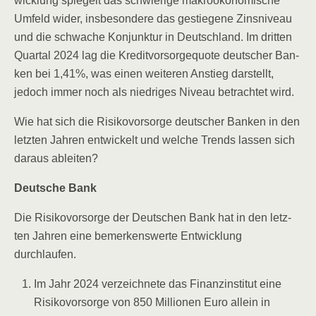
wick­lung spie­gelt das schwie­ri­ge makro­öko­no­mi­sche
Umfeld wider, ins­be­son­de­re das gestie­ge­ne Zins­ni­veau
und die schwa­che Kon­junk­tur in Deutsch­land. Im drit­ten
Quar­tal 2024 lag die Kre­dit­vor­sor­ge­quo­te deut­scher Ban­
ken bei 1,41%, was einen wei­te­ren Anstieg dar­stellt,
jedoch immer noch als nied­ri­ges Niveau betrach­tet wird.
Wie hat sich die Risi­ko­vor­sor­ge deut­scher Ban­ken in den
letz­ten Jah­ren ent­wi­ckelt und wel­che Trends las­sen sich
dar­aus ableiten?
Deut­sche Bank
Die Risi­ko­vor­sor­ge der Deut­schen Bank hat in den letz­
ten Jah­ren eine bemer­kens­wer­te Ent­wick­lung
durchlaufen.
Im Jahr 2024 ver­zeich­ne­te das Finanz­in­sti­tut eine
Risi­ko­vor­sor­ge von 850 Mil­lio­nen Euro allein in