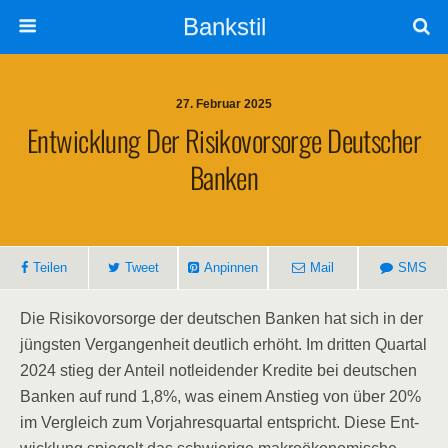
Bankstil
27. Februar 2025
Ent­wick­lung Der Risi­ko­vor­sor­ge Deut­scher
Banken
Tei­len
Tweet
Anpin­nen
Mail
SMS
Die Risi­ko­vor­sor­ge der deut­schen Ban­ken hat sich in der
jüngs­ten Ver­gan­gen­heit deut­lich erhöht. Im drit­ten Quar­tal
2024 stieg der Anteil not­lei­den­der Kre­di­te bei deut­schen
Ban­ken auf rund 1,8%, was einem Anstieg von über 20%
im Ver­gleich zum Vor­jah­res­quar­tal ent­spricht. Die­se Ent­