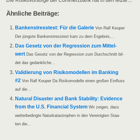
Die Risi­ko­vor­sor­ge der Com­merz­bank hat in den letzte…
Ähn­li­che Beiträge:
Ban­ken­stress­test: Für die Gale­rie
Von Ralf Keu­per
Der jüngs­te Ban­ken­stress­test kam zu dem Ergebnis,…
Das Gesetz von der Regres­si­on zum Mit­tel­
wert
Das Gesetz von der Regres­si­on zum Durch­schnitt bil­
det das gedankliche…
Vali­die­rung von Risi­ko­mo­del­len im Ban­king
#2
Von Ralf Keu­per Da Risi­ko­mo­del­le einen gro­ßen Ein­fluss
auf die…
Natu­ral Dis­as­ter and Bank Sta­bi­li­ty: Evi­dence
from the U.S. Finan­cial Sys­tem
Wir zei­gen, dass
wet­ter­be­ding­te Natur­ka­ta­stro­phen in den Ver­ei­nig­ten Staa­
ten die…