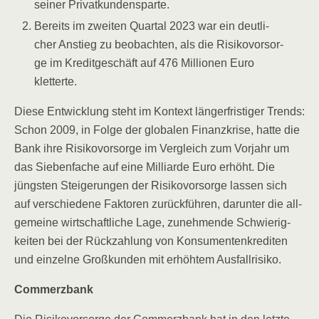
sei­ner Privatkundensparte.
Bereits im zwei­ten Quar­tal 2023 war ein deut­li­
cher Anstieg zu beob­ach­ten, als die Risi­ko­vor­sor­
ge im Kre­dit­ge­schäft auf 476 Mil­lio­nen Euro
kletterte.
Die­se Ent­wick­lung steht im Kon­text län­ger­fris­ti­ger Trends:
Schon 2009, in Fol­ge der glo­ba­len Finanz­kri­se, hat­te die
Bank ihre Risi­ko­vor­sor­ge im Ver­gleich zum Vor­jahr um
das Sie­ben­fa­che auf eine Mil­li­ar­de Euro erhöht. Die
jüngs­ten Stei­ge­run­gen der Risi­ko­vor­sor­ge las­sen sich
auf ver­schie­de­ne Fak­to­ren zurück­füh­ren, dar­un­ter die all­
ge­mei­ne wirt­schaft­li­che Lage, zuneh­men­de Schwie­rig­
kei­ten bei der Rück­zah­lung von Kon­su­men­ten­kre­di­ten
und ein­zel­ne Groß­kun­den mit erhöh­tem Ausfallrisiko.
Com­merz­bank