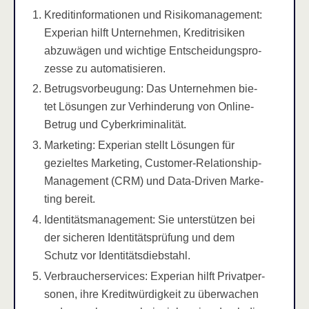
Kre­dit­in­for­ma­tio­nen und Risi­ko­ma­nage­ment:
Expe­ri­an hilft Unter­neh­men, Kre­dit­ri­si­ken
abzu­wä­gen und wich­ti­ge Ent­schei­dungs­pro­
zes­se zu automatisieren.
Betrugs­vor­beu­gung: Das Unter­neh­men bie­
tet Lösun­gen zur Ver­hin­de­rung von Online-
Betrug und Cyberkriminalität.
Mar­ke­ting: Expe­ri­an stellt Lösun­gen für
geziel­tes Mar­ke­ting, Cus­to­mer-Rela­ti­onship-
Manage­ment (CRM) und Data-Dri­ven Mar­ke­
ting bereit.
Iden­ti­täts­ma­nage­ment: Sie unter­stüt­zen bei
der siche­ren Iden­ti­täts­prü­fung und dem
Schutz vor Identitätsdiebstahl.
Ver­brau­cher­ser­vices: Expe­ri­an hilft Pri­vat­per­
so­nen, ihre Kre­dit­wür­dig­keit zu über­wa­chen