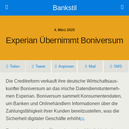
Bankstil
4. März 2025
Expe­ri­an Über­nimmt Boniversum
Tei­len
Tweet
Anpin­nen
Mail
SMS
Die Cre­dit­re­form ver­kauft ihre deut­sche Wirt­schafts­aus­
kunf­tei Boni­ver­sum an das iri­sche Daten­dienst­un­ter­neh­
men Expe­ri­an. Boni­ver­sum sam­melt Kon­su­men­ten­da­ten,
um Ban­ken und Online­händ­lern Infor­ma­tio­nen über die
Zah­lungs­fä­hig­keit ihrer Kun­den bereit­zu­stel­len, was die
Sicher­heit digi­ta­ler Geschäf­te erhöht
.
[1]