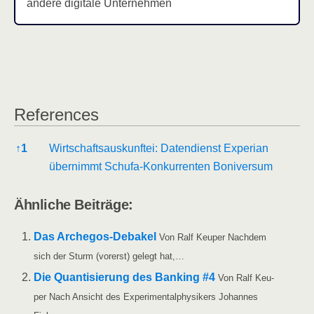
ande­re digi­ta­le Unternehmen
Refe­ren­ces
Refe­ren­ces
↑
1
Wirt­schafts­aus­kunf­tei: Daten­dienst Expe­ri­an
über­nimmt Schufa-Kon­kur­ren­ten Boniversum
Ähn­li­che Beiträge:
Das Arche­­gos-Deba­kel
Von Ralf Keu­per Nach­dem
sich der Sturm (vor­erst) gelegt hat,…
Die Quan­ti­sie­rung des Ban­king #4
Von Ralf Keu­
per Nach Ansicht des Expe­ri­men­tal­phy­si­kers Johan­nes