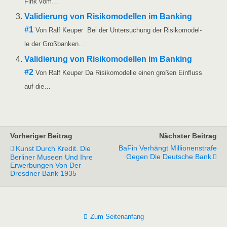
Fink vom…
Vali­die­rung von Risi­ko­mo­del­len im Ban­king
#1
Von Ralf Keu­per Bei der Unter­su­chung der Risi­ko­mo­del­
le der Großbanken…
Vali­die­rung von Risi­ko­mo­del­len im Ban­king
#2
Von Ralf Keu­per Da Risi­ko­mo­del­le einen gro­ßen Ein­fluss
auf die…
Vorheriger Beitrag
Nächster Beitrag
BaFin Verhängt Millionenstrafe
Kunst Durch Kredit. Die
Gegen Die Deutsche Bank
Berliner Museen Und Ihre
Erwerbungen Von Der
Dresdner Bank 1935
Zum Seitenanfang