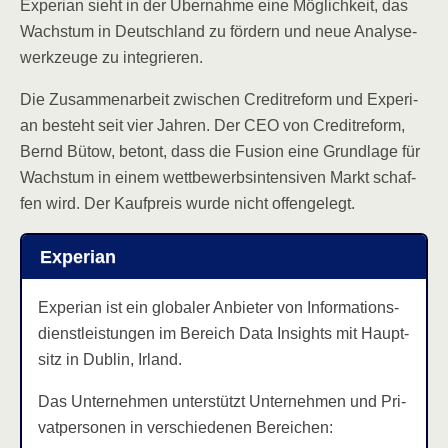
Expe­ri­an sieht in der Über­nah­me eine Mög­lich­keit, das
Wachs­tum in Deutsch­land zu för­dern und neue Ana­ly­se­
werk­zeu­ge zu integrieren.
Die Zusam­men­ar­beit zwi­schen Cre­dit­re­form und Expe­ri­
an besteht seit vier Jah­ren. Der CEO von Cre­dit­re­form,
Bernd Bütow, betont, dass die Fusi­on eine Grund­la­ge für
Wachs­tum in einem wett­be­werbs­in­ten­si­ven Markt schaf­
fen wird. Der Kauf­preis wur­de nicht offengelegt.
Expe­ri­an
Expe­ri­an ist ein glo­ba­ler Anbie­ter von Infor­ma­ti­ons­
dienst­leis­tun­gen im Bereich Data Insights mit Haupt­
sitz in Dub­lin, Irland.
Das Unter­neh­men unter­stützt Unter­neh­men und Pri­
vat­per­so­nen in ver­schie­de­nen Bereichen: