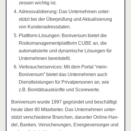
zes­sen wich­tig ist.
Adress­va­li­die­rung: Das Unter­neh­men unter­
stützt bei der Über­prü­fung und Aktua­li­sie­rung
von Kundenadressdaten.
Platt­form-Lösun­gen: Boni­ver­sum bie­tet die
Risi­ko­ma­nage­ment­platt­form CUBE an, die
auto­ma­ti­sier­te und dyna­mi­sche Lösun­gen für
Unter­neh­men bereitstellt.
Ver­brau­cher­ser­vices: Mit dem Por­tal “mein­
Bo­ni­ver­sum” bie­tet das Unter­neh­men auch
Dienst­leis­tun­gen für Pri­vat­per­so­nen an, wie
z.B. Boni­täts­aus­künf­te und Scorewerte.
Boni­ver­sum wur­de 1997 gegrün­det und beschäf­tigt
heu­te über 80 Mit­ar­bei­ter. Das Unter­neh­men unter­
stützt ver­schie­de­ne Bran­chen, dar­un­ter Online-Han­
del, Ban­ken, Ver­si­che­run­gen, Ener­gie­ver­sor­ger und