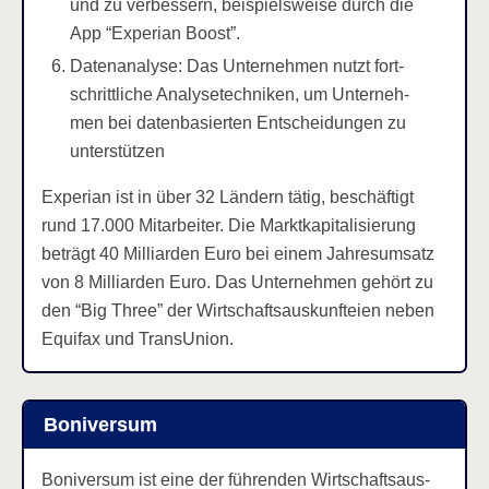
und zu ver­bes­sern, bei­spiels­wei­se durch die
App “Expe­ri­an Boost”.
Daten­ana­ly­se: Das Unter­neh­men nutzt fort­
schritt­li­che Ana­ly­se­tech­ni­ken, um Unter­neh­
men bei daten­ba­sier­ten Ent­schei­dun­gen zu
unterstützen
Expe­ri­an ist in über 32 Län­dern tätig, beschäf­tigt
rund 17.000 Mit­ar­bei­ter. Die Markt­ka­pi­ta­li­sie­rung
beträgt 40 Mil­li­ar­den Euro bei einem Jah­res­um­satz
von 8 Mil­li­ar­den Euro. Das Unter­neh­men gehört zu
den “Big Three” der Wirt­schafts­aus­kunftei­en neben
Equi­fax und TransUnion.
Boni­ver­sum
Boni­ver­sum ist eine der füh­ren­den Wirt­schafts­aus­