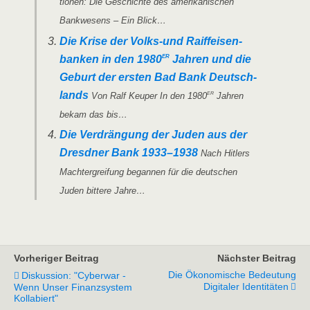
tio­nen: Die Geschich­te des ame­ri­ka­ni­schen
Bank­we­sens – Ein Blick…
Die Kri­se der Volks-und Raiff­ei­sen­
er
ban­ken in den 1980
Jah­ren und die
Geburt der ers­ten Bad Bank Deutsch­
er
lands
Von Ralf Keu­per In den 1980
Jah­ren
bekam das bis…
Die Ver­drän­gung der Juden aus der
Dresd­ner Bank 1933–1938
Nach Hit­lers
Macht­er­grei­fung began­nen für die deut­schen
Juden bit­te­re Jahre…
Vorheriger Beitrag
Nächster Beitrag
Die Ökonomische Bedeutung
Diskussion: "Cyberwar -
Digitaler Identitäten
Wenn Unser Finanzsystem
Kollabiert"