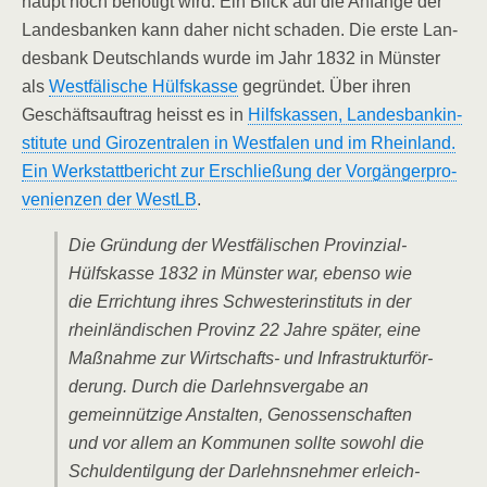
haupt noch benö­tigt wird. Ein Blick auf die Anfän­ge der
Lan­des­ban­ken kann daher nicht scha­den. Die ers­te Lan­
des­bank Deutsch­lands wur­de im Jahr 1832 in Müns­ter
als
West­fä­li­sche Hülfs­kas­se
gegrün­det. Über ihren
Geschäfts­auf­trag heisst es in
Hilfs­kas­sen, Lan­des­bank­in­
sti­tu­te und Giro­zen­tra­len in West­fa­len und im Rhein­land.
Ein Werk­statt­be­richt zur Erschlie­ßung der Vor­gän­ger­pro­
ve­ni­en­zen der WestLB
.
Die Grün­dung der West­fä­li­schen Pro­vin­zi­al-
Hülfs­kas­se 1832 in Müns­ter war, eben­so wie
die Errich­tung ihres Schwes­ter­in­sti­tuts in der
rhein­län­di­schen Pro­vinz 22 Jah­re spä­ter, eine
Maß­nah­me zur Wirt­schafts- und Infra­struk­tur­för­
de­rung. Durch die Dar­lehns­ver­ga­be an
gemein­nüt­zi­ge Anstal­ten, Genos­sen­schaf­ten
und vor allem an Kom­mu­nen soll­te sowohl die
Schul­den­til­gung der Dar­lehns­neh­mer erleich­