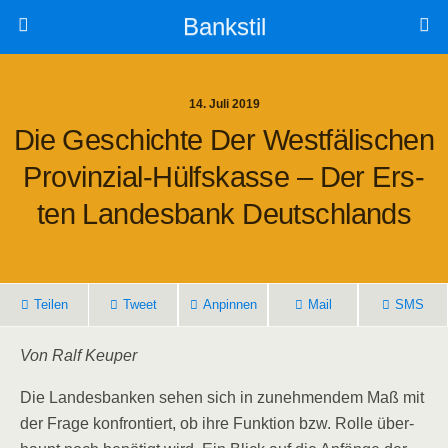
Bankstil
14. Juli 2019
Die Geschich­te Der West­fä­li­schen
Pro­vin­zi­al-Hülfs­kas­se – Der Ers­
Ten Lan­des­bank Deutschlands
Tei­len
Tweet
Anpin­nen
Mail
SMS
Von Ralf Keuper
Die Lan­des­ban­ken sehen sich in zuneh­men­dem Maß mit
der Fra­ge kon­fron­tiert, ob ihre Funk­ti­on bzw. Rol­le über­