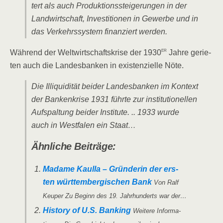
tert als auch Pro­duk­ti­ons­stei­ge­run­gen in der
Land­wirt­schaft, Inves­ti­tio­nen in Gewer­be und in
das Ver­kehrs­sys­tem finan­ziert werden.
er
Wäh­rend der Welt­wirt­schafts­kri­se der 1930
Jah­re gerie­
ten auch die Lan­des­ban­ken in exis­ten­zi­el­le Nöte.
Die Illi­qui­di­tät bei­der Lan­des­ban­ken im Kon­text
der Ban­ken­kri­se 1931 führ­te zur insti­tu­tio­nel­len
Auf­spal­tung bei­der Insti­tu­te. .. 1933 wur­de
auch in West­fa­len ein Staat…
Ähn­li­che Beiträge:
Madame Kaul­la – Grün­de­rin der ers­
ten würt­tem­ber­gi­schen Bank
Von Ralf
Keu­per Zu Beginn des 19. Jahr­hun­derts war der…
Histo­ry of U.S. Ban­king
Wei­te­re Infor­ma­