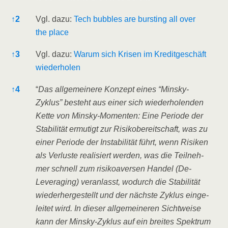
↑
2
Vgl. dazu:
Tech bubbles are burs­t­ing all over
the place
↑
3
Vgl. dazu:
War­um sich Kri­sen im Kre­dit­ge­schäft
wiederholen
↑
4
“
Das all­ge­mei­ne­re Kon­zept eines “Min­sky-
Zyklus” besteht aus einer sich wie­der­ho­len­den
Ket­te von Min­sky-Momen­ten: Eine Peri­ode der
Sta­bi­li­tät ermu­tigt zur Risi­ko­be­reit­schaft, was zu
einer Peri­ode der Insta­bi­li­tät führt, wenn Risi­ken
als Ver­lus­te rea­li­siert wer­den, was die Teil­neh­
mer schnell zum risi­ko­aver­sen Han­del (De-
Lever­aging) ver­an­lasst, wodurch die Sta­bi­li­tät
wie­der­her­ge­stellt und der nächs­te Zyklus ein­ge­
lei­tet wird. In die­ser all­ge­mei­ne­ren Sicht­wei­se
kann der Min­sky-Zyklus auf ein brei­tes Spek­trum