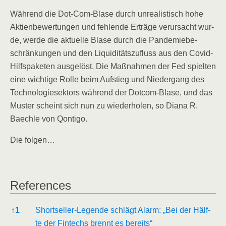
Wäh­rend die Dot-Com-Bla­se durch unrea­lis­tisch hohe
Akti­en­be­wer­tun­gen und feh­len­de Erträ­ge ver­ur­sacht wur­
de, wer­de die aktu­el­le Bla­se durch die Pan­de­mie­be­
schrän­kun­gen und den Liqui­di­täts­zu­fluss aus den Covid-
Hilfs­pa­ke­ten aus­ge­löst. Die Maß­nah­men der Fed spiel­ten
eine wich­ti­ge Rol­le beim Auf­stieg und Nie­der­gang des
Tech­no­lo­gie­sek­tors wäh­rend der Dot­com-Bla­se, und das
Mus­ter scheint sich nun zu wie­der­ho­len, so Dia­na R.
Baech­le von Qontigo.
Die fol­gen…
Refe­ren­ces
Refe­ren­ces
↑
1
Short­sel­ler-Legen­de schlägt Alarm: „Bei der Hälf­
te der Fintechs brennt es bereits“