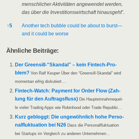
mensch­li­cher Akti­vi­tä­ten ange­wen­det wer­den,
das über die Inves­ti­ti­ons­wirt­schaft hin­aus­geht
”.
↑
5
Ano­ther tech bubble could be about to burst—
and it could be worse
Ähn­li­che Beiträge:
Der Greensill-“Skandal” – kein Fin­tech-Pro­
blem?
Von Ralf Keu­per Über den “Greens­ill-Skan­­dal” wird
momen­tan eif­rig diskutiert.…
Fin­­tech-Watch: Pay­ment for Order Flow (Zah­
lung für den Auf­trags­fluss)
Die Haupt­ein­nah­me­quel­
le vie­ler Tra­ding Apps wie Robin­hood oder Trade Republic…
Kurz gebloggt: Die unge­wöhn­lich hohe Per­so­
nal­fluk­tua­ti­on bei N26
Dass die Per­so­nal­fluk­tua­ti­on
bei Start­ups im Ver­gleich zu ande­ren Unternehmen…