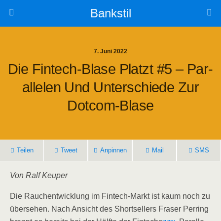
Bankstil
7. Juni 2022
Die Fin­tech-Bla­se Platzt #5 – Par­
Al­le­len Und Unter­schie­de Zur
Dotcom-Blase
Tei­len
Tweet
Anpin­nen
Mail
SMS
Von Ralf Keuper
Die Rauch­ent­wick­lung im Fin­tech-Markt ist kaum noch zu
über­se­hen. Nach Ansicht des Short­sel­lers Fraser Per­ring