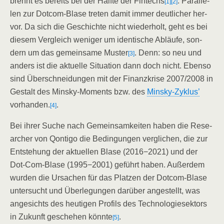
brennt es bereits bei der Hälf­te der Fintechs
. Par­al­le­
[1]
[2]
len zur Dot­com-Bla­se tre­ten damit immer deut­li­cher her­
vor. Da sich die Geschich­te nicht wie­der­holt, geht es bei
die­sem Ver­gleich weni­ger um iden­ti­sche Abläu­fe, son­
dern um das gemein­sa­me Mus­ter
. Denn: so neu und
[3]
anders ist die aktu­el­le Situa­ti­on dann doch nicht. Eben­so
sind Über­schnei­dun­gen mit der Finanz­kri­se 2007/​2008 in
Gestalt des Min­sky-Moments bzw. des
Min­sky-Zyklus’
vor­han­den.
.
[4]
Bei ihrer Suche nach Gemein­sam­kei­ten haben die Rese­
ar­cher von Qon­ti­go die Bedin­gun­gen ver­gli­chen, die zur
Ent­ste­hung der aktu­el­len Bla­se (2016−2021) und der
Dot-Com-Bla­se (1995−2001) geführt haben. Außer­dem
wur­den die Ursa­chen für das Plat­zen der Dot­com-Bla­se
unter­sucht und Über­le­gun­gen dar­über ange­stellt, was
ange­sichts des heu­ti­gen Pro­fils des Tech­no­lo­gie­sek­tors
in Zukunft gesche­hen könn­te
.
[5]