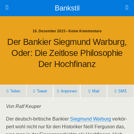
Bankstil
16. Dezember 2015 • Keine Kommentare
Der Ban­kier Sieg­mund War­burg,
Oder: Die Zeit­lo­se Phi­lo­so­phie
Der Hochfinanz
Tei­len
Tweet
Anpin­nen
Mail
SMS
Von Ralf Keuper
Der deutsch-bri­ti­sche Ban­kier
Sieg­mund War­burg
ver­kör­
pert wohl nicht nur für den His­to­ri­ker Neill Fer­gu­son das,