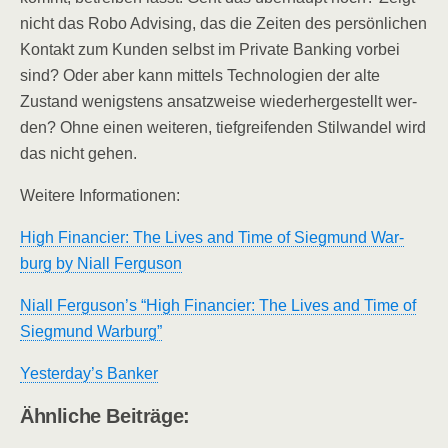
nicht das Robo Advi­sing, das die Zei­ten des per­sön­li­chen
Kon­takt zum Kun­den selbst im Pri­va­te Ban­king vor­bei
sind? Oder aber kann mit­tels Tech­no­lo­gien der alte
Zustand wenigs­tens ansatz­wei­se wie­der­her­ge­stellt wer­
den? Ohne einen wei­te­ren, tief­grei­fen­den Stil­wan­del wird
das nicht gehen.
Wei­te­re Informationen:
High Finan­cier: The Lives and Time of Sieg­mund War­
burg by Niall Ferguson
Niall Ferguson’s “High Finan­cier: The Lives and Time of
Sieg­mund Warburg”
Yesterday’s Ban­ker
Ähn­li­che Beiträge: