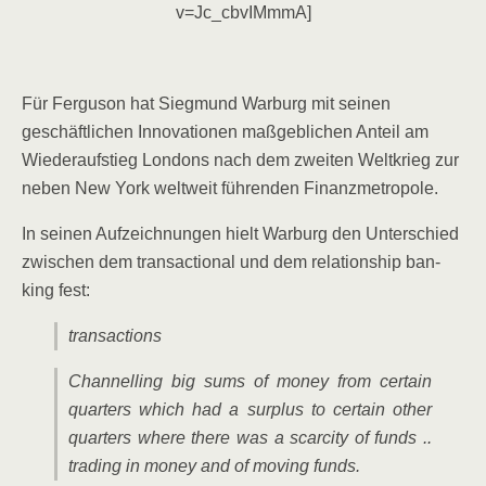
v=Jc_cbvIMmmA]
Für Fer­gu­son hat Sieg­mund War­burg mit sei­nen
geschäft­li­chen Inno­va­tio­nen maß­geb­li­chen Anteil am
Wie­der­auf­stieg Lon­dons nach dem zwei­ten Welt­krieg zur
neben New York welt­weit füh­ren­den Finanzmetropole.
In sei­nen Auf­zeich­nun­gen hielt War­burg den Unter­schied
zwi­schen dem tran­sac­tion­al und dem rela­ti­onship ban­
king fest:
tran­sac­tions
Chan­nell­ing big sums of money from cer­tain
quar­ters which had a sur­plus to cer­tain other
quar­ters whe­re the­re was a scar­ci­ty of funds ..
tra­ding in money and of moving funds.