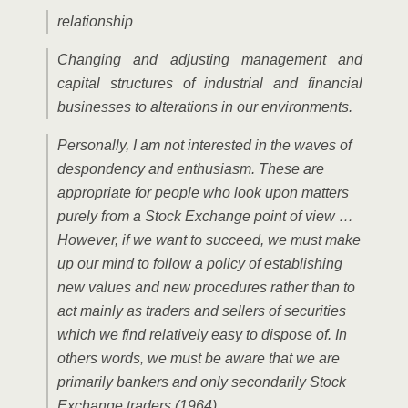
rela­ti­onship
Chan­ging and adjus­ting manage­ment and
capi­tal struc­tures of indus­tri­al and finan­cial
busi­nesses to altera­ti­ons in our envi­ron­ments.
Per­so­nal­ly, I am not inte­res­ted in the waves of
despon­den­cy and enthu­si­asm. The­se are
appro­pria­te for peo­p­le who look upon mat­ters
purely from a Stock Exch­an­ge point of view …
Howe­ver, if we want to suc­ceed, we must make
up our mind to fol­low a poli­cy of estab­li­shing
new values and new pro­ce­du­res rather than to
act main­ly as trad­ers and sel­lers of secu­ri­ties
which we find rela­tively easy to dis­po­se of. In
others words, we must be awa­re that we are
pri­ma­ri­ly ban­kers and only secon­da­ri­ly Stock
Exch­an­ge trad­ers (1964)