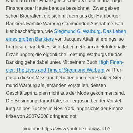
was man in der Finanz­ge­schich­te als Hoch­fi­nanz, High
Finan­ce oder Hau­te ban­que bezeich­net. Zwar gab es
schon Bio­gra­fien, die sich mit dem aus der Ham­bur­ger
Ban­kiers-Fami­lie War­burg stam­men­den Aus­nah­me-Ban­
kier beschäf­tig­ten, wie
Sieg­mund G. War­burg. Das Leben
eines gro­ßen Ban­kiers
von Jac­ques Attali; aller­dings, so
Fer­gu­son, han­delt es sich dabei mehr um anek­do­ten­haf­te
Erzäh­lun­gen; die eigent­li­che Leis­tung War­burgs für das
Ban­king gehe dabei unter. Mit sei­nem Buch
High Finan­
cier: The Lives and Time of Sieg­mund War­burg
will Fer­
gu­son die­sen Misstand behe­ben und dem Ban­kier Sieg­
mund War­burg als jeman­den vor­stel­len, des­sen
Geschäfts­prin­zi­pi­en nicht aus der Mode gekom­men sind.
Die Besin­nung dar­auf täte, so Fer­gu­son bei der Vor­stel­
lung sei­nes Buches in New York, ange­sichts der Finanz­
kri­se von 2007/​2008 drin­gend not.
[you­tube https://www.youtube.com/watch?