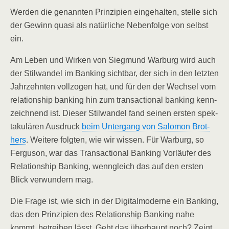
Wer­den die genann­ten Prin­zi­pi­en ein­ge­hal­ten, stel­le sich
der Gewinn qua­si als natür­li­che Neben­fol­ge von selbst
ein.
Am Leben und Wir­ken von Sieg­mund War­burg wird auch
der Stil­wan­del im Ban­king sicht­bar, der sich in den letz­ten
Jahr­zehn­ten voll­zo­gen hat, und für den der Wech­sel vom
rela­ti­onship ban­king hin zum tran­sac­tion­al ban­king kenn­
zeich­nend ist. Die­ser Stil­wan­del fand sei­nen ers­ten spek­
ta­ku­lä­ren Aus­druck
beim Unter­gang von Salo­mon Brot­
hers
. Wei­te­re folg­ten, wie wir wis­sen. Für War­burg, so
Fer­gu­son, war das Tran­sac­tion­al Ban­king Vor­läu­fer des
Rela­ti­onship Ban­king, wenn­gleich das auf den ers­ten
Blick ver­wun­dern mag.
Die Fra­ge ist, wie sich in der Digi­tal­mo­der­ne ein Ban­king,
das den Prin­zi­pi­en des Rela­ti­onship Ban­king nahe
kommt, betrei­ben lässt. Geht das über­haupt noch? Zeigt