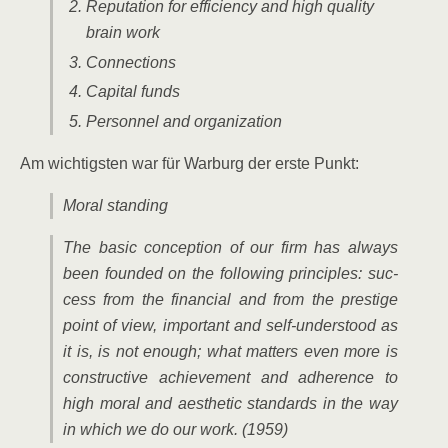
Repu­ta­ti­on for effi­ci­en­cy and high qua­li­ty
brain work
Con­nec­tions
Capi­tal funds
Per­son­nel and organization
Am wich­tigs­ten war für War­burg der ers­te Punkt:
Moral stan­ding
The basic con­cep­ti­on of our firm has always
been foun­ded on the fol­lo­wing prin­ci­ples: suc­
cess from the finan­cial and from the pres­ti­ge
point of view, important and self-unders­tood as
it is, is not enough; what mat­ters even more is
con­s­truc­ti­ve achie­ve­ment and adhe­rence to
high moral and aes­the­tic stan­dards in the way
in which we do our work. (1959)