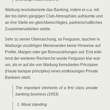
War­burg revo­lu­tio­nier­te das Ban­king, indem er u.a. mit
der bis dahin gän­gi­gen Club-Atmo­sphä­re auf­räum­te und
an ihre Stel­le ein gleich­be­rech­tig­tes, part­ner­schaft­li­ches
Zusam­men­ar­bei­ten setzte.
Sehr zu sei­ner Über­ra­schung, so Fer­gu­son, tau­chen in
War­burgs unzäh­li­gen Memo­ran­den kei­ne Hin­wei­se auf
Pro­fi­te, Mar­gen oder gar Bonus­zah­lun­gen auf. Erst wäh­
rend der wei­te­ren Recher­che wur­de Fer­gu­son klar war­
um, als er auf die von War­burg for­mu­lier­ten Prin­zi­pi­en
(Hau­te ban­que prin­ci­ples) eines erst­klas­si­gen Pri­va­te
Ban­kiers stieß:
The important ele­ments of a first class pri­va­te
ban­king busi­ness (1953)
Moral stan­ding