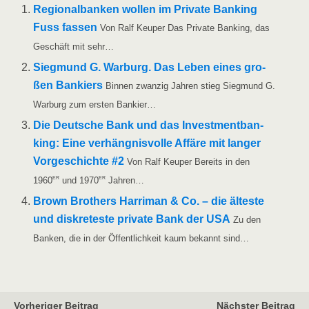
Regio­nal­ban­ken wol­len im Pri­va­te Ban­king
Fuss fas­sen
Von Ralf Keu­per Das Pri­va­te Ban­king, das
Geschäft mit sehr…
Sieg­mund G. War­burg. Das Leben eines gro­
ßen Ban­kiers
Bin­nen zwan­zig Jah­ren stieg Sieg­mund G.
War­burg zum ers­ten Bankier…
Die Deut­sche Bank und das Invest­ment­ban­
king: Eine ver­häng­nis­vol­le Affä­re mit lan­ger
Vor­ge­schich­te #2
Von Ralf Keu­per Bereits in den
er
er
1960
und 1970
Jahren…
Brown Brot­hers Harri­man & Co. – die ältes­te
und dis­kre­tes­te pri­va­te Bank der USA
Zu den
Ban­ken, die in der Öffent­lich­keit kaum bekannt sind…
Vorheriger Beitrag
Nächster Beitrag