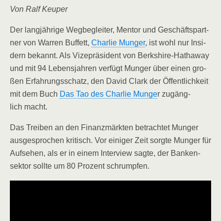
Von Ralf Keuper
Der lang­jäh­ri­ge Weg­be­glei­ter, Men­tor und Geschäfts­part­
ner von War­ren Buf­fett,
Char­lie Mun­ger
, ist wohl nur Insi­
dern bekannt. Als Vize­prä­si­dent von Berkshire-Hat­ha­way
und mit 94 Lebens­jah­ren ver­fügt Mun­ger über einen gro­
ßen Erfah­rungs­schatz, den David Clark der Öffent­lich­keit
mit dem Buch
Das Tao des Char­lie Mun­ge
r zugäng­
lich macht.
Das Trei­ben an den Finanz­märk­ten betrach­tet Mun­ger
aus­ge­spro­chen kri­tisch. Vor eini­ger Zeit sorg­te Mun­ger für
Auf­se­hen, als er in einem Inter­view sag­te, der Ban­ken­
sek­tor soll­te um 80 Pro­zent schrumpfen.