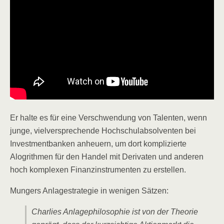
Er hal­te es für eine Ver­schwen­dung von Talen­ten, wenn
jun­ge, viel­ver­spre­chen­de Hoch­schul­ab­sol­ven­ten bei
Invest­ment­ban­ken anheu­ern, um dort kom­pli­zier­te
Alogrith­men für den Han­del mit Deri­va­ten und ande­ren
hoch kom­ple­xen Finanz­in­stru­men­ten zu erstellen.
Mun­gers Anla­ge­stra­te­gie in weni­gen Sätzen:
Char­lies Anla­ge­phi­lo­so­phie ist von der Theo­rie