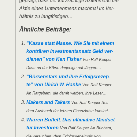
geprägt, dass der kurz­sich­ti­ge Akti­en­markt die
Aktie eines Unter­neh­mens mach­mal im Ver­
hält­nis zu langfristigen…
Ähn­li­che Beiträge:
“Kas­se statt Mas­se. Wie Sie mit einem
kon­trä­ren Invest­ment­an­satz Geld ver­
die­nen” von Ken Fisher
Von Ralf Keu­per
Dass an der Bör­se der­je­ni­ge auf längere…
“Bör­sen­stars und ihre Erfolgs­re­zep­
te” von Ulrich W. Han­ke
Von Ralf Keu­per
An Rat­ge­bern, die damit wer­ben, ihre Leser…
Makers and Takers
Von Ralf Keu­per Seit
dem Aus­bruch der letz­ten Finanz­kri­se kursiert…
War­ren Buf­fett. Das ulti­ma­ti­ve Mind­set
für Inves­to­ren
Von Ralf Keu­per An Büchern,
die ver­su­chen, dem Erfolgs­ge­heim­nis von…