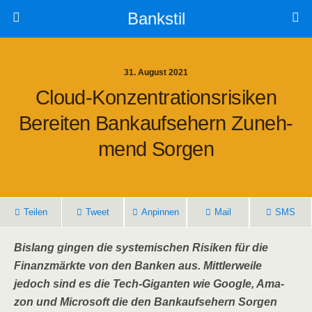
Bankstil
31. August 2021
Cloud-Kon­zen­tra­ti­ons­ri­si­ken
Berei­ten Bank­aufs­e­hern Zuneh­
Mend Sorgen
Tei­len
Tweet
Anpin­nen
Mail
SMS
Bis­lang gin­gen die sys­te­mi­schen Risi­ken für die
Finanz­märk­te von den Ban­ken aus. Mitt­ler­wei­le
jedoch sind es die Tech-Gigan­ten wie Goog­le, Ama­
zon und Micro­soft die den Bank­aufs­e­hern Sor­gen