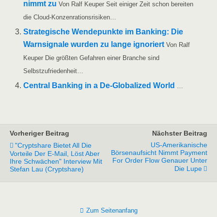
nimmt zu
Von Ralf Keu­per Seit eini­ger Zeit schon berei­ten
die Cloud-Konzenrationsrisiken…
Stra­te­gi­sche Wen­de­punk­te im Ban­king: Die
Warn­si­gna­le wur­den zu lan­ge igno­riert
Von Ralf
Keu­per Die größ­ten Gefah­ren einer Bran­che sind
Selbstzufriedenheit…
Cen­tral Ban­king in a De-Glo­­ba­­li­­zed World
…
Vorheriger Beitrag
Nächster Beitrag
US-Amerikanische
"Cryptshare Bietet All Die
Börsenaufsicht Nimmt Payment
Vorteile Der E-Mail, Löst Aber
For Order Flow Genauer Unter
Ihre Schwächen" Interview Mit
Die Lupe
Stefan Lau (Cryptshare)
Zum Seitenanfang