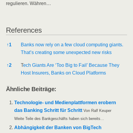
regu­lie­ren. Währen…
Refe­ren­ces
Refe­ren­ces
↑
1
Banks now rely on a few cloud com­pu­ting giants.
That’s crea­ting some unex­pec­ted new risks
↑
2
T
ech Giants Are ‘Too Big to Fail’ Becau­se They
Host Insu­r­ers, Banks on Cloud Platforms
Ähn­li­che Beiträge:
Tech­­no­­lo­­gie- und Medi­en­platt­for­men erobern
das Ban­king Schritt für Schritt
Von Ralf Keu­per
Wei­te Tei­le des Bank­ge­schäfts haben sich bereits…
Abhän­gig­keit der Ban­ken von Big­Tech