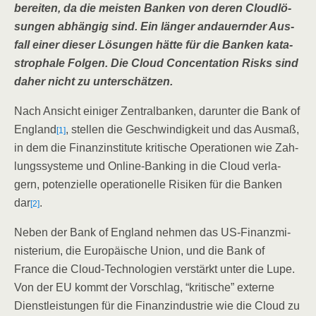
berei­ten, da die meis­ten Ban­ken von deren Cloud­lö­
sun­gen abhän­gig sind. Ein län­ger andau­ern­der Aus­
fall einer die­ser Lösun­gen hät­te für die Ban­ken kata­
stro­pha­le Fol­gen. Die Cloud Con­cen­ta­ti­on Risks sind
daher nicht zu unterschätzen.
Nach Ansicht eini­ger Zen­tral­ban­ken, dar­un­ter die Bank of
Eng­land
, stel­len die Geschwin­dig­keit und das Aus­maß,
[1]
in dem die Finanz­in­sti­tu­te kri­ti­sche Ope­ra­tio­nen wie Zah­
lungs­sys­te­me und Online-Ban­king in die Cloud ver­la­
gern, poten­zi­el­le ope­ra­tio­nel­le Risi­ken für die Ban­ken
dar
.
[2]
Neben der Bank of Eng­land neh­men das US-Finanz­mi­
nis­te­ri­um, die Euro­päi­sche Uni­on, und die Bank of
France die Cloud-Tech­no­lo­gien ver­stärkt unter die Lupe.
Von der EU kommt der Vor­schlag, “kri­ti­sche” exter­ne
Dienst­leis­tun­gen für die Finanz­in­dus­trie wie die Cloud zu