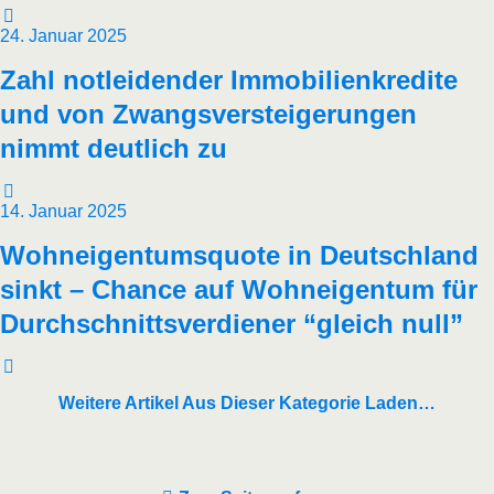
24. Januar 2025
Zahl not­lei­den­der Immo­bi­li­en­kre­di­te
und von Zwangs­ver­stei­ge­run­gen
nimmt deut­lich zu
14. Januar 2025
Wohn­ei­gen­tums­quo­te in Deutsch­land
sinkt – Chan­ce auf Wohn­ei­gen­tum für
Durch­schnitts­ver­die­ner “gleich null”
Weitere Artikel Aus Dieser Kategorie Laden…