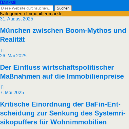
Bankstil
Kategorien ›
Immobilienmärkte
31. August 2025
Mün­chen zwi­schen Boom-Mythos und
Realität
26. Mai 2025
Der Ein­fluss wirt­schafts­po­li­ti­scher
Maß­nah­men auf die Immobilienpreise
7. Mai 2025
Kri­ti­sche Ein­ord­nung der BaFin-Ent­
schei­dung zur Sen­kung des Sys­tem­ri­
si­ko­puf­fers für Wohnimmobilien