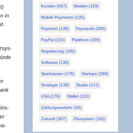
Kunden
(597)
Medien
(159)
t)
n in
Mobile Payments
(135)
öf­
Payment
(138)
Payments
(280)
PayPal
(115)
Plattform
(339)
­sys­
Regulierung
(100)
ür­de
Software
(130)
Sparkassen
(176)
Startups
(289)
en
Strategie
(139)
Studie
(131)
Bank
USA
(176)
Wallet
(102)
n
(ins­
Zahlungsverkehr
(93)
der
Zukunft
(307)
Ökosystem
(162)
wa­