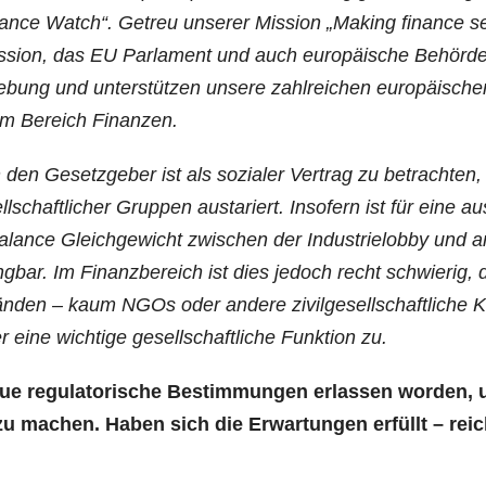
an­ce Watch“. Getreu unse­rer Mis­si­on „Making finan­ce se
s­si­on, das EU Par­la­ment und auch euro­päi­sche Behör­d
e­bung und unter­stüt­zen unse­re zahl­rei­chen euro­päi­sche
beit im Bereich Finanzen.
 den Gesetz­ge­ber ist als sozia­ler Ver­trag zu betrach­ten,
ell­schaft­li­cher Grup­pen aus­ta­riert. Inso­fern ist für eine au
lan­ce Gleich­ge­wicht zwi­schen der Indus­trie­lob­by und 
ng­bar. Im Finanz­be­reich ist dies jedoch recht schwie­rig, 
­den – kaum NGOs oder ande­re zivil­ge­sell­schaft­li­che Kr
ine wich­ti­ge gesell­schaft­li­che Funk­ti­on zu.
neue regu­la­to­ri­sche Bestim­mun­gen erlas­sen wor­den,
ler zu machen. Haben sich die Erwar­tun­gen erfüllt – rei­