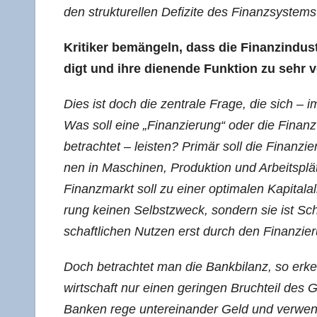
den struk­tu­rel­len Defi­zi­te des Finanz­sys­t
Kri­ti­ker bemän­geln, dass die Finanz­in­dus
digt und ihre die­nen­de Funk­ti­on zu sehr
Dies ist doch die zen­tra­le Fra­ge, die sich –
Was soll eine „Finan­zie­rung“ oder die Finanz­wi
betrach­tet – leis­ten? Pri­mär soll die Finan­zie­ru
nen in Maschi­nen, Pro­duk­ti­on und Arbeits­plät­
Finanz­markt soll zu einer opti­ma­len Kapi­tal­al­l
rung kei­nen Selbst­zweck, son­dern sie ist Schm
schaft­li­chen Nut­zen erst durch den Finan­zie­r
Doch betrach­tet man die Bank­bi­lanz, so erke
wirt­schaft nur einen gerin­gen Bruch­teil des 
Ban­ken rege unter­ein­an­der Geld und ver­wen­d