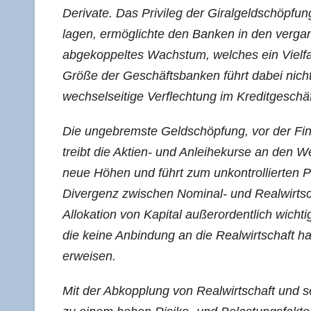
Deri­va­te. Das Pri­vi­leg der Giral­geld­schöp­f
la­gen, ermög­lich­te den Ban­ken in den ver­ga
abge­kop­pel­tes Wachs­tum, wel­ches ein Viel­fa­
Grö­ße der Geschäfts­ban­ken führt dabei nich
wech­sel­sei­ti­ge Ver­flech­tung im Kre­dit­ge­sch
Die unge­brems­te Geld­schöp­fung, vor der Fi
treibt die Akti­en- und Anlei­he­kur­se an den We
neue Höhen und führt zum unkon­trol­lier­ten P
Diver­genz zwi­schen Nomi­nal- und Real­wirt­schaf
Allo­ka­ti­on von Kapi­tal außer­or­dent­lich wich­t
die kei­ne Anbin­dung an die Real­wirt­schaft habe
erweisen.
Mit der Abkopp­lung von Real­wirt­schaft und se