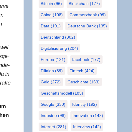
Bitcoin
(96)
Blockchain
(177)
r­ve
en
China
(108)
Commerzbank
(99)
n
Data
(191)
Deutsche Bank
(135)
Deutschland
(302)
 wel­
Digitalisierung
(204)
s­ge­
Europa
(131)
facebook
(177)
ande­
Filialen
(89)
Fintech
(424)
da in
Geld
(272)
Geschichte
(163)
äf­te
Geschäftsmodell
(185)
Google
(330)
Identity
(192)
 um
chen
Industrie
(98)
Innovation
(143)
Internet
(281)
Interview
(142)