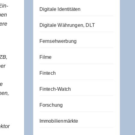
Ein­
Digitale Identitäten
­men
e­re
Digitale Währungen, DLT
Fernsehwerbung
EZB,
Filme
mer
Fintech
te
Fintech-Watch
­nen,
Forschung
Immobilienmärkte
k­tor