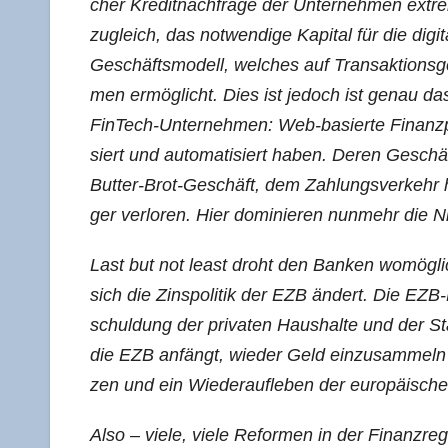
cher Kre­dit­nach­fra­ge der Unter­neh­men extr
zugleich, das not­wen­di­ge Kapi­tal für die digi­t
Geschäfts­mo­dell, wel­ches auf Trans­ak­ti­ons­
men ermög­licht. Dies ist jedoch ist genau das 
Fin­Tech-Unter­neh­men: Web-basier­te Finanz­platt
siert und auto­ma­ti­siert haben. Deren Geschäft
But­ter-Brot-Geschäft, dem Zah­lungs­ver­keh
ger ver­lo­ren. Hier domi­nie­ren nun­mehr di
Last but not least droht den Ban­ken womög­lich
sich die Zins­po­li­tik der EZB ändert. Die EZB-
schul­dung der pri­va­ten Haus­hal­te und der S
die EZB anfängt, wie­der Geld ein­zu­sam­meln an
zen und ein Wie­der­auf­le­ben der euro­päi­sch
Also – vie­le, vie­le Refor­men in der Finanz­re­