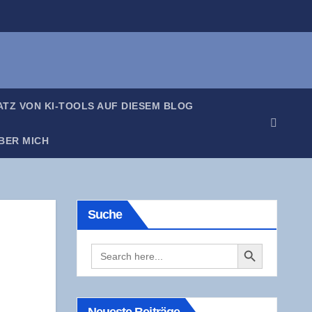
SATZ VON KI-TOOLS AUF DIE­SEM BLOG
BER MICH
Suche
Search Button
Search
for: