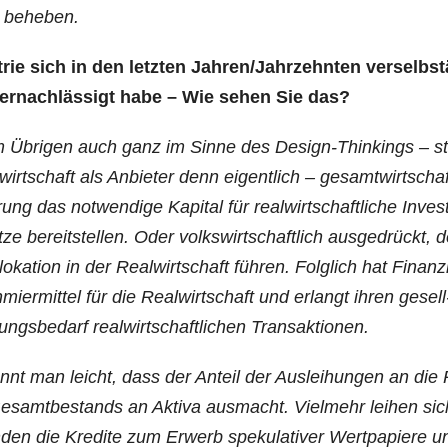
ems beheben.
­trie sich in den letz­ten Jahren/​Jahrzehnten ver­selb­s
 ver­nach­läs­sigt habe – Wie sehen Sie das?
 im Übri­gen auch ganz im Sin­ne des Design-Thin­kings – ste
rt­schaft als Anbie­ter denn eigent­lich – gesamt­wirt­schaft
ng das not­wen­di­ge Kapi­tal für real­wirt­schaft­li­che Inves­ti
ze bereit­stel­len. Oder volks­wirt­schaft­lich aus­ge­drückt, d
o­ka­ti­on in der Real­wirt­schaft füh­ren. Folg­lich hat Finan­z
ier­mit­tel für die Real­wirt­schaft und erlangt ihren gesell
ungs­be­darf real­wirt­schaft­li­chen Transaktionen.
nnt man leicht, dass der Anteil der Aus­lei­hun­gen an die 
Gesamt­be­stands an Akti­va aus­macht. Viel­mehr lei­hen sic
en die Kre­di­te zum Erwerb spe­ku­la­ti­ver Wert­pa­pie­re u