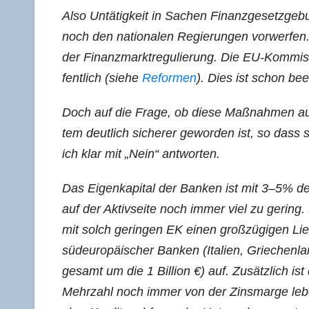
Also Untä­tig­keit in Sachen Finanz­ge­setz­g
noch den natio­na­len Regie­run­gen vor­wer­fen
der Finanz­markt­re­gu­lie­rung. Die EU-Kom­mis­si­
fent­lich (sie­he
Refor­men
). Dies ist schon b
Doch auf die Fra­ge, ob die­se Maß­nah­men au
tem deut­lich siche­rer gewor­den ist, so dass 
ich klar mit „Nein“ antworten.
Das Eigen­ka­pi­tal der Ban­ken ist mit 3–5% des G
auf der Aktiv­sei­te noch immer viel zu gering
mit solch gerin­gen EK einen groß­zü­gi­gen Lie­f
süd­eu­ro­päi­scher Ban­ken (Ita­li­en, Grie­chen­
ge­samt um die 1 Bil­li­on €) auf. Zusätz­lich is
Mehr­zahl noch immer von der Zins­mar­ge leben