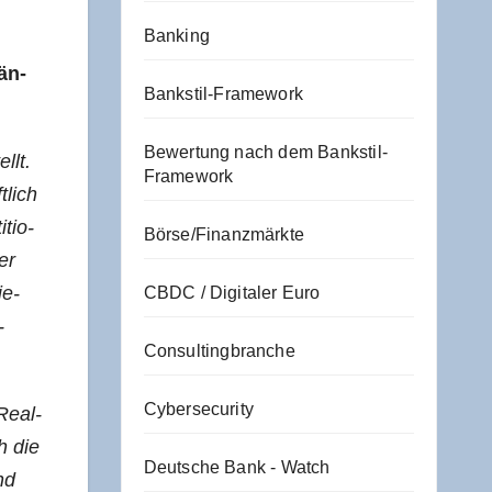
Banking
tän­
Bankstil-Framework
Bewertung nach dem Bankstil-
llt.
Framework
­lich
­tio­
Börse/Finanzmärkte
er
ie­
CBDC / Digitaler Euro
­
Consultingbranche
Cybersecurity
Real­
h die
Deutsche Bank - Watch
nd