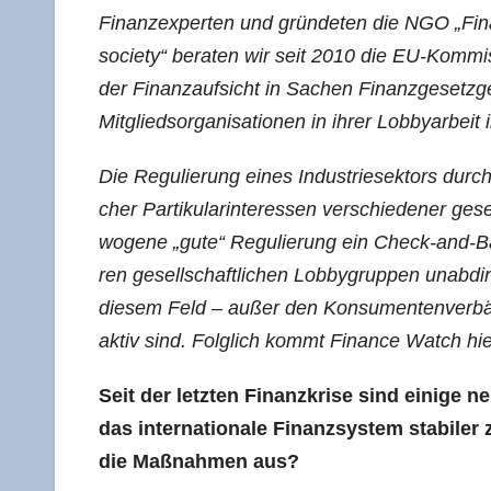
Finanz­ex­per­ten und grün­de­ten die NGO „Fin
socie­ty“ bera­ten wir seit 2010 die EU-Kom­mi
der Finanz­auf­sicht in Sachen Finanz­ge­setz­g
Mit­glieds­or­ga­ni­sa­tio­nen in ihrer Lob­by­ar­
Die Regu­lie­rung eines Indus­trie­sek­tors durch
cher Par­ti­ku­lar­in­ter­es­sen ver­schie­de­ner ges
wo­ge­ne „gute“ Regu­lie­rung ein Check-and-Ba
ren gesell­schaft­li­chen Lob­by­grup­pen unab­di
die­sem Feld – außer den Kon­su­men­ten­ver­bän
aktiv sind. Folg­lich kommt Finan­ce Watch hier e
Seit der letz­ten Finanz­kri­se sind eini­ge 
das inter­na­tio­na­le Finanz­sys­tem sta­bi­
die Maß­nah­men aus?