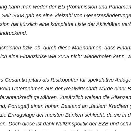
e­bung kann man weder der EU (Kom­mis­si­on und Par­la­men
. Seit 2008 gab es eine Viel­zahl von Geset­zes­än­de­run­ge
on hat kürz­lich eine kom­plet­te Lis­te der Akti­vi­tä­ten ver­
eeindruckend.
s­rei­chen bzw. ob, durch die­se Maß­nah­men, dass Finanz
sich eine Finanz­kri­se wie 2008 nicht wie­der­ho­len kann, w
esamt­ka­pi­tals als Risi­ko­puf­fer für spe­ku­la­ti­ve Anla­g
. Kein Unter­neh­men aus der Real­wirt­schaft wür­de einer 
e­ran­ten­kre­dit gewäh­ren. Zusätz­lich wei­sen die Bilan­ze
land, Por­tu­gal) einen hohen Bestand an „fau­len“ Kre­di­ten 
t die Ertrags­la­ge der meis­ten Ban­ken schlecht, da sie in 
. Doch die­se ist dank Null­zins­po­li­tik der EZB und sch