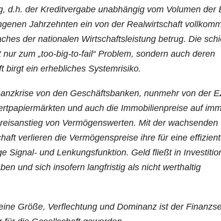
ung, d.h. der Kre­dit­ver­ga­be unab­hän­gig vom Volu­men der 
n­ge­nen Jahr­zehn­ten ein von der Real­wirt­schaft voll­kom
ches der natio­na­len Wirt­schafts­leis­tung betrug. Die schi
t nur zum „too-big-to-fail“ Pro­blem, son­dern auch deren
äft birgt ein erheb­li­ches Systemrisiko.
nanz­kri­se von den Geschäfts­ban­ken, nun­mehr von der 
rt­pa­pier­märk­ten und auch die Immo­bi­li­en­prei­se auf im
reis­an­stieg von Ver­mö­gens­wer­ten. Mit der wach­sen­den
t ver­lie­ren die Ver­mö­gens­prei­se ihre für eine effi­zi­en­
i­ge Signal- und Len­kungs­funk­ti­on. Geld fließt in Inves­ti­tio
n und sich inso­fern lang­fris­tig als nicht wert­hal­tig
i­ne Grö­ße, Ver­flech­tung und Domi­nanz ist der Finanz­se