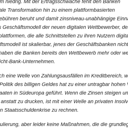
em nied­rig. Mit der Ertrags­schwä­che fehlt den Ban­ken
a­le Trans­for­ma­ti­on hin zu einem platt­form­ba­sier­ten
ge­büh­ren beruht und damit zins­ni­veau-unab­hän­gi­ge Ein­
Geschäfts­mo­dell der neu­en digi­ta­len Wett­be­wer­ber, d
­for­men, die alle Schnitt­stel­len zu ihren Nut­zern digi­ta­
s­mo­dell ist ska­lier­bar, jenes der Geschäfts­ban­ken nich
r haben die Ban­ken bereits den Wett­be­werb mehr oder we
e Nicht-Bank-Unternehmen.
 eine Wel­le von Zah­lungs­aus­fäl­len im Kre­dit­be­reich, 
Poli­tik des bil­li­gen Gel­des hat zu einer untrag­bar hohen 
taa­ten in Süd­eu­ro­pa geführt. Wenn die Zin­sen stei­gen u
statt zu dru­cken, ist mit einer Wel­le an pri­va­ten Insol­
en Staats­schul­den­kri­se zu rechnen.
gu­lie­rung, aber lei­der kei­ne Maß­nah­men, die die grund­le