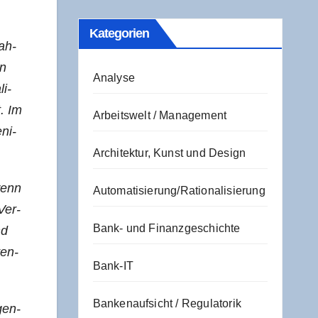
Kate­go­rien
nah­
en
Analyse
li­
t. Im
Arbeitswelt / Management
ni­
Architektur, Kunst und Design
wenn
Automatisierung/Rationalisierung
Ver­
Bank- und Finanzgeschichte
nd
ven­
Bank-IT
Bankenaufsicht / Regulatorik
­gen­