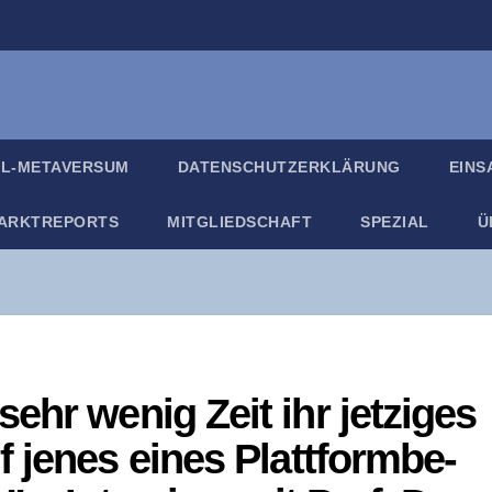
IL-META­VER­SUM
DATEN­SCHUTZ­ER­KLÄ­RUNG
EIN­
ARKT­RE­PORTS
MIT­GLIED­SCHAFT
SPE­ZI­AL
Ü
hr wenig Zeit ihr jet­zi­ges
 jenes eines Platt­form­be­