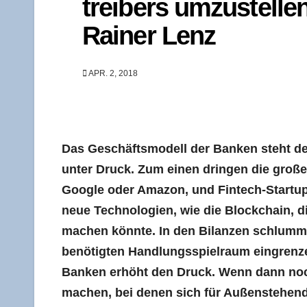
trei­bers umzu­stel­le
Rai­ner Lenz
APR. 2, 2018
Das Geschäfts­mo­dell der Ban­ken steht der
unter Druck. Zum einen drin­gen die gro­ßen 
Goog­le oder Ama­zon, und Fin­tech-Start­u
neue Tech­no­lo­gien, wie die Block­chain, die
machen könn­te. In den Bilan­zen schlum­me
benö­tig­ten Hand­lungs­spiel­raum ein­gren­ze
Ban­ken erhöht den Druck. Wenn dann noch 
machen, bei denen sich für Außen­ste­hen­de