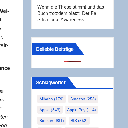
Wenn die The­se stimmt und das
Wel­
Buch trotz­dem platzt: Der Fall
d
Situa­tio­nal Awareness
?
r.
sit­
Beliebte Beiträge
an­ce
Schlag­wör­ter
ne
Alibaba
(179)
Amazon
(253)
n­
n­
Apple
(343)
Apple Pay
(114)
­ten
Banken
(981)
BIS
(552)
 von