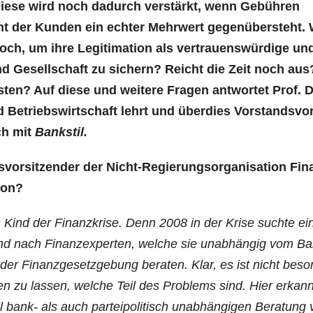
. Die­se wird noch dadurch ver­stärkt, wenn Gebüh­ren
t der Kun­den ein ech­ter Mehr­wert gegen­über­steht. 
och, um ihre Legi­ti­ma­ti­on als ver­trau­ens­wür­di­ge un
ft und Gesell­schaft zu sichern? Reicht die Zeit noch aus
­ten? Auf die­se und wei­te­re Fra­gen ant­wor­tet Prof. D
d Betriebs­wirt­schaft lehrt und über­dies Vor­stands­vor­
ch mit
Bank­stil.
vor­sit­zen­der der Nicht-Regie­rungs­or­ga­ni­sa­ti­on Fin
ion?
n Kind der Finanz­kri­se. Denn 2008 in der Kri­se such­te ei
gend nach Finanz­ex­per­ten, wel­che sie unab­hän­gig vom Ba
der Finanz­ge­setz­ge­bung bera­ten. Klar, es ist nicht beso
ten zu las­sen, wel­che Teil des Pro­blems sind. Hier erkann
 bank- als auch par­tei­po­li­tisch unab­hän­gi­gen Bera­tung