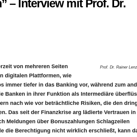
n” – Inter­view mit Prof. Dr.
­zeit von meh­re­ren Sei­ten
Prof. Dr. Rai­ner Len
digi­ta­len Platt­for­men, wie
ps immer tie­fer in das Ban­king vor, wäh­rend zum and
 Ban­ken in ihrer Funk­ti­on als Inter­me­diä­re über­flüs
rn nach wie vor beträcht­li­che Risi­ken, die den drin
n. Das seit der Finanz­kri­se arg lädier­te Ver­trau­en in
Mel­dun­gen über Bonus­zah­lun­gen Schlag­zei­len
 die Berech­ti­gung nicht wirk­lich erschließt, kann d