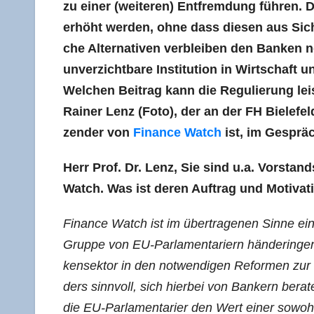
zu einer (wei­te­ren) Ent­frem­dung füh­ren
erhöht wer­den, ohne dass die­sen aus Sich
che Alter­na­ti­ven ver­blei­ben den Ban­ken n
unver­zicht­ba­re Insti­tu­ti­on in Wirt­scha
Wel­chen Bei­trag kann die Regu­lie­rung leis
Rai­ner Lenz (Foto), der an der FH Bie­le­fel
zen­der von
Finan­ce Watch
ist, im Gesprä
Herr Prof. Dr. Lenz, Sie sind u.a. Vor­stands­
Watch. Was ist deren Auf­trag und Motivat
Finan­ce Watch ist im über­tra­ge­nen Sin­ne ei
Grup­pe von EU-Par­la­men­ta­ri­ern hän­de­rin­
ken­sek­tor in den not­wen­di­gen Refor­men zur 
ders sinn­voll, sich hier­bei von Ban­kern bera­
die EU-Par­la­men­ta­ri­er den Wert einer sowohl