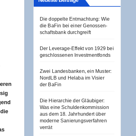
Neu­es­te Beiträge
Die dop­pel­te Ent­mach­tung: Wie
die BaFin bei einer Genos­sen­
schafts­bank durchgreift
Der Levera­ge-Effekt von 1929 bei
geschlos­se­nen Investmentfonds
z
Zwei Lan­des­ban­ken, ein Mus­ter:
NordLB und Hela­ba im Visier
e­ren
der BaFin
­sig
Die Hier­ar­chie der Gläu­bi­ger:
­gend
Was eine Schul­den­kom­mis­si­on
 die
aus dem 18. Jahr­hun­dert über
moder­ne Sanie­rungs­ver­fah­ren
verrät
as