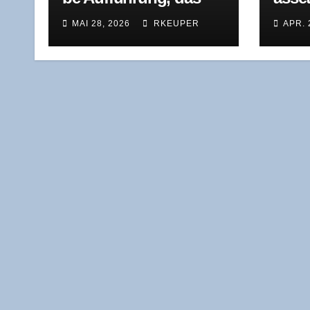
sel­be Ende
Das S
MAI 28, 2026
RKEUPER
APR. 
sys­t
Gesta