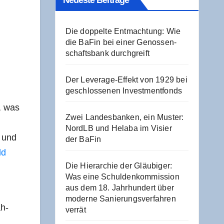
Neu­es­te Beiträge
Die dop­pel­te Ent­mach­tung: Wie
die BaFin bei einer Genos­sen­
schafts­bank durchgreift
Der Levera­ge-Effekt von 1929 bei
geschlos­se­nen Investmentfonds
n, was
Zwei Lan­des­ban­ken, ein Mus­ter:
NordLB und Hela­ba im Visier
n und
der BaFin
ld
Die Hier­ar­chie der Gläu­bi­ger:
Was eine Schul­den­kom­mis­si­on
aus dem 18. Jahr­hun­dert über
moder­ne Sanie­rungs­ver­fah­ren
äh­
verrät