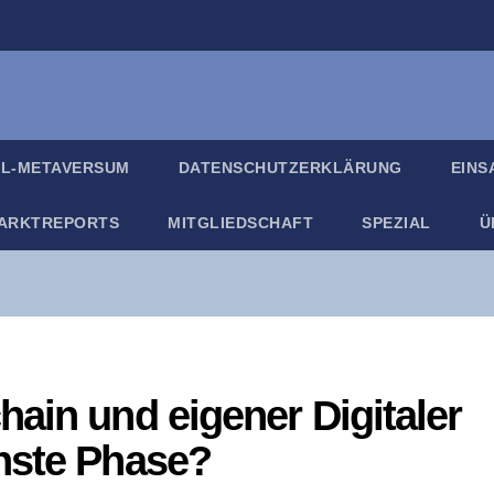
IL-META­VER­SUM
DATEN­SCHUTZ­ER­KLÄ­RUNG
EIN­
ARKT­RE­PORTS
MIT­GLIED­SCHAFT
SPE­ZI­AL
Ü
ain und eige­ner Digi­ta­ler
hs­te Phase?