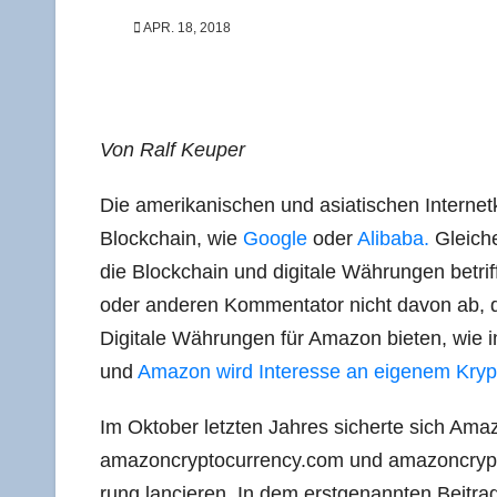
APR. 18, 2018
Von Ralf Keuper
Die ame­ri­ka­ni­schen und asia­ti­schen Inter­net
Block­chain, wie
Goog­le
oder
Ali­baba.
Glei­che
die Block­chain und digi­ta­le Wäh­run­gen betri
oder ande­ren Kom­men­ta­tor nicht davon ab, di
Digi­ta­le Wäh­run­gen für Ama­zon bie­ten, wie 
und
Ama­zon wird Inter­es­se an eige­nem Kryp­
Im Okto­ber letz­ten Jah­res sicher­te sich 
amazoncryptocurrency.com und amazoncryptoc
rung lan­cie­ren. In dem erst­ge­nann­ten Bei­tra