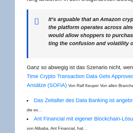
It’s arguable that an Ama­zon cryp­to­
the plat­form ope­ra­tes across almos
would allow shop­pers to purcha­se g
ting the con­fu­si­on and vola­ti­li­t
Ganz so abwe­gig ist das Sze­na­rio nicht, wen
Time Cryp­to Tran­sac­tion Data Gets Appro­ve
Ansät­ze (SOFiA)
Von Ralf Keu­per Von allen Bran­
Das Zeit­al­ter des Data Ban­king ist ange­b
die es…
Ant Finan­cial mit eige­ner Block­chain-Lösun
von Ali­baba, Ant Finan­cial, hat…