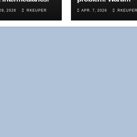
chat­ten­ban­ken­
Dezen­tra­li­sie­rung
28, 2026
RKEUPER
APR. 7, 2026
RKEUPE
em in neu­er
Geld spaltet
lt