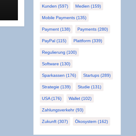
 das
Kunden
(597)
Medien
(159)
R
Mobile Payments
(135)
Payment
(138)
Payments
(280)
PayPal
(115)
Plattform
(339)
Regulierung
(100)
Software
(130)
Sparkassen
(176)
Startups
(289)
Strategie
(139)
Studie
(131)
USA
(176)
Wallet
(102)
Zahlungsverkehr
(93)
Zukunft
(307)
Ökosystem
(162)