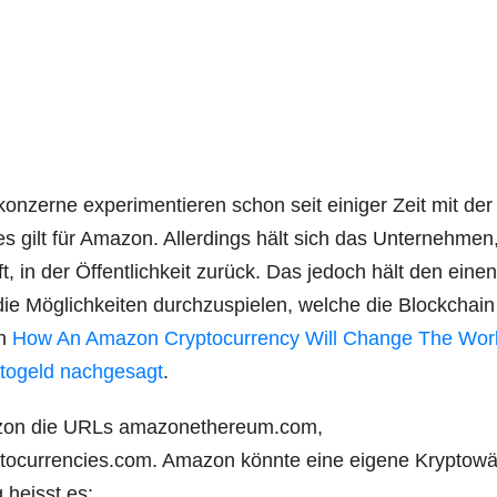
­kon­zer­ne expe­ri­men­tie­ren schon seit eini­ger Zeit mit der
s gilt für Ama­zon. Aller­dings hält sich das Unter­neh­me
fft, in der Öffent­lich­keit zurück. Das jedoch hält den einen
e Mög­lich­kei­ten durch­zu­spie­len, wel­che die Block­chai
in
How An Ama­zon Cryp­to­cur­ren­cy Will Chan­ge The Wor
to­geld nach­ge­sagt
.
Ama­zon die URLs amazonethereum.com,
urrencies.com. Ama­zon könn­te eine eige­ne Kryp­to­w
g heisst es: