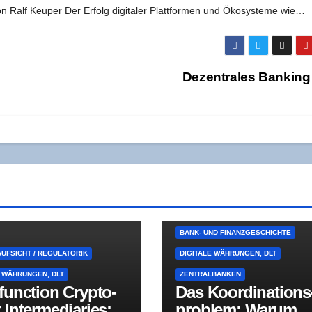
n Ralf Keu­per Der Erfolg digi­ta­ler Platt­for­men und Öko­sys­te­me wie…
Dezen­tra­les Ban­kin
BANK- UND FINANZGESCHICHTE
UFSICHT / REGULATORIK
DIGITALE WÄHRUNGEN, DLT
E WÄHRUNGEN, DLT
ZENTRALBANKEN
i­func­tion Cryp­to­
Das Koor­di­na­ti­ons
 Inter­me­dia­ries:
pro­blem: War­um