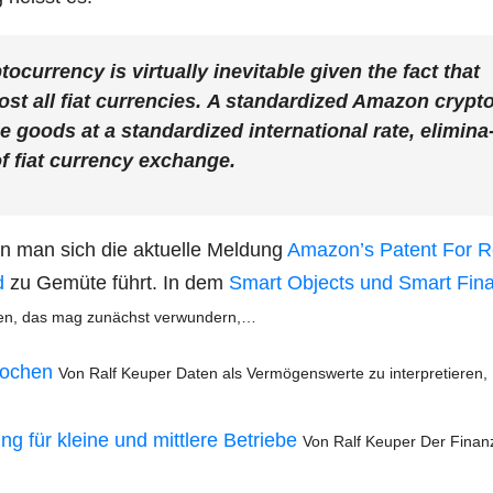
cur­ren­cy is vir­tual­ly ine­vi­ta­ble given the fact that
t all fiat cur­ren­ci­es.
A stan­dar­di­zed Ama­zon cryp­t
oods at a stan­dar­di­zed inter­na­tio­nal rate, eli­mi­na
y of fiat cur­ren­cy exchange.
n man sich die aktu­el­le Mel­dung
Amazon’s Patent For R
d
zu Gemü­te führt. In dem
Smart Objects und Smart Fina
chen, das mag zunächst verwundern,…
ro­chen
Von Ralf Keu­per Daten als Ver­mö­gens­wer­te zu inter­pre­tie­ren,
g für klei­ne und mitt­le­re Betrie­be
Von Ralf Keu­per Der Finan