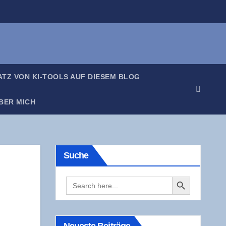
SATZ VON KI-TOOLS AUF DIE­SEM BLOG
BER MICH
Suche
Search Button
Search
for: