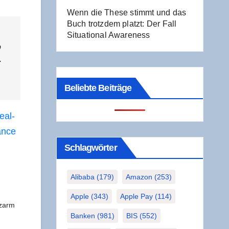
Wenn die The­se stimmt und das
Buch trotz­dem platzt: Der Fall
Situa­tio­nal Awareness
o
­
Beliebte Beiträge
eal-
n­ce
Schlag­wör­ter
Alibaba
(179)
Amazon
(253)
Apple
(343)
Apple Pay
(114)
z­arm
Banken
(981)
BIS
(552)