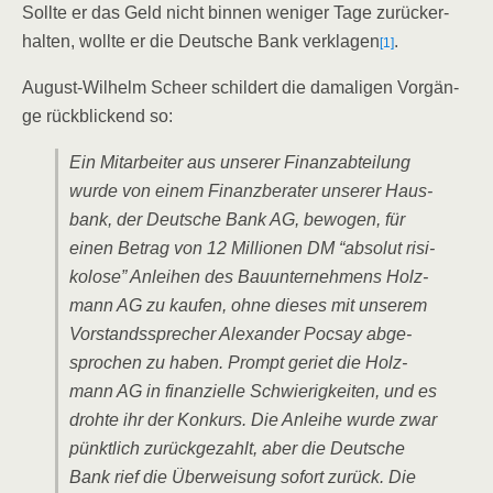
Soll­te er das Geld nicht bin­nen weni­ger Tage zurück­er­
hal­ten, woll­te er die Deut­sche Bank ver­kla­gen
.
[1]
August-Wil­helm Scheer schil­dert die dama­li­gen Vor­gän­
ge rück­bli­ckend so:
Ein Mit­ar­bei­ter aus unse­rer Finanz­ab­tei­lung
wur­de von einem Finanz­be­ra­ter unse­rer Haus­
bank, der Deut­sche Bank AG, bewo­gen, für
einen Betrag von 12 Mil­lio­nen DM “abso­lut risi­
ko­lo­se” Anlei­hen des Bau­un­ter­neh­mens Holz­
mann AG zu kau­fen, ohne die­ses mit unse­rem
Vor­stands­spre­cher Alex­an­der Poc­say abge­
spro­chen zu haben. Prompt geriet die Holz­
mann AG in finan­zi­el­le Schwie­rig­kei­ten, und es
droh­te ihr der Kon­kurs. Die Anlei­he wur­de zwar
pünkt­lich zurück­ge­zahlt, aber die Deut­sche
Bank rief die Über­wei­sung sofort zurück. Die