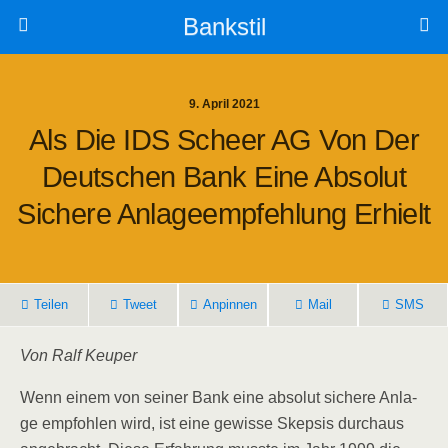
Bankstil
9. April 2021
Als Die IDS Scheer AG Von Der
Deut­schen Bank Eine Abso­lut
Siche­re Anla­ge­emp­feh­lung Erhielt
Tei­len
Tweet
Anpin­nen
Mail
SMS
Von Ralf Keuper
Wenn einem von sei­ner Bank eine abso­lut siche­re Anla­
ge emp­foh­len wird, ist eine gewis­se Skep­sis durch­aus