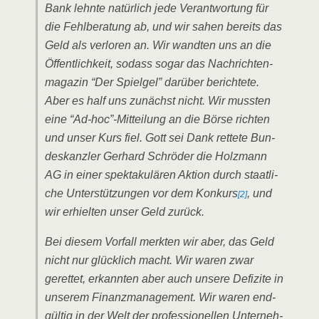
Bank lehn­te natür­lich jede Ver­ant­wor­tung für
die Fehl­be­ra­tung ab, und wir sahen bereits das
Geld als ver­lo­ren an. Wir wand­ten uns an die
Öffent­lich­keit, sodass sogar das Nach­rich­ten­
ma­ga­zin “Der Spiel­gel” dar­über berich­te­te.
Aber es half uns zunächst nicht. Wir muss­ten
eine “Ad-hoc”-Mitteilung an die Bör­se rich­ten
und unser Kurs fiel. Gott sei Dank ret­te­te Bun­
des­kanz­ler Ger­hard Schrö­der die Holz­mann
AG in einer spek­ta­ku­lä­ren Akti­on durch staat­li­
che Unter­stüt­zun­gen vor dem Kon­kurs
, und
[2]
wir erhiel­ten unser Geld zurück.
Bei die­sem Vor­fall merk­ten wir aber, das Geld
nicht nur glück­lich macht. Wir waren zwar
geret­tet, erkann­ten aber auch unse­re Defi­zi­te in
unse­rem Finanz­ma­nage­ment. Wir waren end­
gül­tig in der Welt der pro­fes­sio­nel­len Unter­neh­