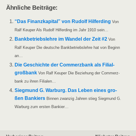
Ähn­li­che Beiträge:
“Das Finanz­ka­pi­tal” von Rudolf Hil­fer­ding
Von
Ralf Keu­per Als Rudolf Hil­fer­ding im Jahr 1910 sein…
Bank­be­triebs­leh­re im Wan­del der Zeit #2
Von
Ralf Keu­per Die deut­sche Bank­be­triebs­leh­re hat von Beginn
an…
Die Geschich­te der Com­merz­bank als Fili­al­
groß­bank
Von Ralf Keu­per Die Bezie­hung der Com­merz­
bank zu ihren Filialen…
Sieg­mund G. War­burg. Das Leben eines gro­
ßen Ban­kiers
Bin­nen zwan­zig Jah­ren stieg Sieg­mund G.
War­burg zum ers­ten Bankier…