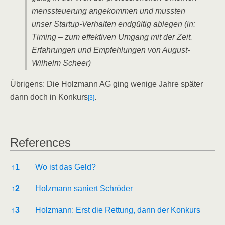
mens­steue­rung ange­kom­men und muss­ten
unser Start­up-Ver­hal­ten end­gül­tig able­gen (in:
Timing – zum effek­ti­ven Umgang mit der Zeit.
Erfah­run­gen und Emp­feh­lun­gen von August-
Wil­helm Scheer)
Übri­gens: Die Holz­mann AG ging weni­ge Jah­re spä­ter
dann doch in Kon­kurs
.
[3]
Refe­ren­ces
Refe­ren­ces
↑
1
Wo ist das Geld?
↑
2
Holz­mann saniert Schröder
↑
3
Holz­mann: Erst die Ret­tung, dann der Konkurs