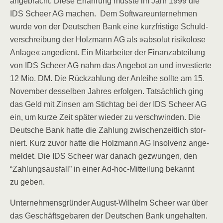
ange­bracht. Die­se Erfah­rung muss­te im Jahr 1999 die
IDS Scheer AG machen. Dem Soft­ware­un­ter­neh­men
wur­de von der Deut­schen Bank eine kurz­fris­ti­ge Schuld­
ver­schrei­bung der Holz­mann AG als
»abso­lut risi­ko­lo­se
Anla­ge« ange­dient. Ein Mit­ar­bei­ter der Finanz­ab­tei­lung
von IDS Scheer AG nahm das Ange­bot an und inves­tier­te
12 Mio. DM. Die Rück­zah­lung der Anlei­he soll­te am 15.
Novem­ber des­sel­ben Jah­res erfol­gen. Tat­säch­lich ging
das Geld mit Zin­sen am Stich­tag bei der IDS Scheer AG
ein, um kur­ze Zeit spä­ter wie­der zu ver­schwin­den. Die
Deut­sche Bank hat­te die Zah­lung zwi­schen­zeit­lich stor­
niert. Kurz zuvor hat­te die Holz­mann AG Insol­venz ange­
mel­det. Die IDS Scheer war danach gezwun­gen, den
“Zah­lungs­aus­fall” in einer Ad-hoc-Mit­tei­lung bekannt
zu geben.
Unter­neh­mens­grün­der August-Wil­helm Scheer war über
das Geschäfts­ge­ba­ren der Deut­schen Bank unge­hal­ten.