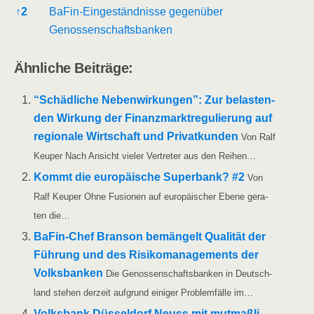
↑
2
BaFin-Ein­ge­ständ­nis­se gegen­über
Genossenschaftsbanken
Ähn­li­che Beiträge:
“Schäd­li­che Neben­wir­kun­gen”: Zur belas­ten­
den Wir­kung der Finanz­markt­re­gu­lie­rung auf
regio­na­le Wirt­schaft und Pri­vat­kun­den
Von Ralf
Keu­per Nach Ansicht vie­ler Ver­tre­ter aus den Reihen…
Kommt die euro­päi­sche Super­bank? #2
Von
Ralf Keu­per Ohne Fusio­nen auf euro­päi­scher Ebe­ne gera­
ten die…
BaFin-Chef Bran­son bemän­gelt Qua­li­tät der
Füh­rung und des Risi­ko­ma­nage­ments der
Volks­ban­ken
Die Genos­sen­schafts­ban­ken in Deutsch­
land ste­hen der­zeit auf­grund eini­ger Pro­blem­fäl­le im…
Volks­bank Düs­sel­dorf Neuss mit mut­maß­li­