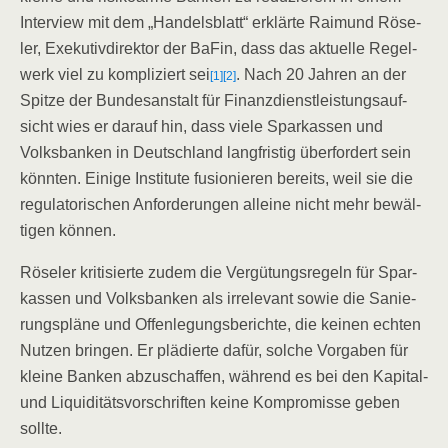
Inter­view mit dem „Han­dels­blatt“ erklär­te Rai­mund Röse­
ler, Exe­ku­tiv­di­rek­tor der BaFin, dass das aktu­el­le Regel­
werk viel zu kom­pli­ziert sei
. Nach 20 Jah­ren an der
[1]
[2]
Spit­ze der Bun­des­an­stalt für Finanz­dienst­leis­tungs­auf­
sicht wies er dar­auf hin, dass vie­le Spar­kas­sen und
Volks­ban­ken in Deutsch­land lang­fris­tig über­for­dert sein
könn­ten. Eini­ge Insti­tu­te fusio­nie­ren bereits, weil sie die
regu­la­to­ri­schen Anfor­de­run­gen allei­ne nicht mehr bewäl­
ti­gen können.
Röse­ler kri­ti­sier­te zudem die Ver­gü­tungs­re­geln für Spar­
kas­sen und Volks­ban­ken als irrele­vant sowie die Sanie­
rungs­plä­ne und Offen­le­gungs­be­rich­te, die kei­nen ech­ten
Nut­zen brin­gen. Er plä­dier­te dafür, sol­che Vor­ga­ben für
klei­ne Ban­ken abzu­schaf­fen, wäh­rend es bei den Kapi­tal-
und Liqui­di­täts­vor­schrif­ten kei­ne Kom­pro­mis­se geben
sollte.