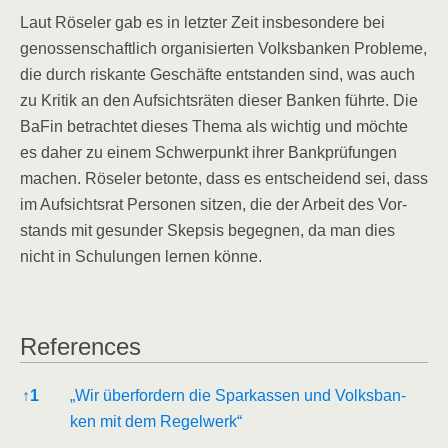
Laut Röse­ler gab es in letz­ter Zeit ins­be­son­de­re bei
genos­sen­schaft­lich orga­ni­sier­ten Volks­ban­ken Pro­ble­me,
die durch ris­kan­te Geschäf­te ent­stan­den sind, was auch
zu Kri­tik an den Auf­sichts­rä­ten die­ser Ban­ken führ­te. Die
BaFin betrach­tet die­ses The­ma als wich­tig und möch­te
es daher zu einem Schwer­punkt ihrer Bank­prü­fun­gen
machen. Röse­ler beton­te, dass es ent­schei­dend sei, dass
im Auf­sichts­rat Per­so­nen sit­zen, die der Arbeit des Vor­
stands mit gesun­der Skep­sis begeg­nen, da man dies
nicht in Schu­lun­gen ler­nen könne.
Refe­ren­ces
Refe­ren­ces
↑
1
„Wir über­for­dern die Spar­kas­sen und Volks­ban­
ken mit dem Regelwerk“