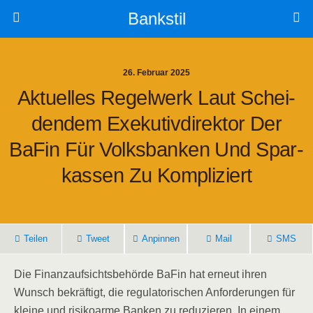
Bankstil
26. Februar 2025
Aktu­el­les Regel­werk Laut Schei­
Den­dem Exe­ku­tiv­di­rek­tor Der
BaFin Für Volks­ban­ken Und Spar­
Kas­sen Zu Kompliziert
Tei­len
Tweet
Anpin­nen
Mail
SMS
Die Finanz­auf­sichts­be­hör­de BaFin hat erneut ihren
Wunsch bekräf­tigt, die regu­la­to­ri­schen Anfor­de­run­gen für
klei­ne und risi­ko­ar­me Ban­ken zu redu­zie­ren. In einem