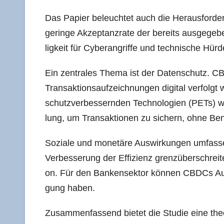
Das Papier beleuch­tet auch die Her­aus­for­de
gerin­ge Akzep­tanz­ra­te der bereits aus­ge­g
lig­keit für Cyber­an­grif­fe und tech­ni­sche Hür
Ein zen­tra­les The­ma ist der Daten­schutz. CB
Trans­ak­ti­ons­auf­zeich­nun­gen digi­tal ver­fo
schutz­ver­bes­sern­den Tech­no­lo­gien (PETs)
lung, um Trans­ak­tio­nen zu sichern, ohne Benut
Sozia­le und mone­tä­re Aus­wir­kun­gen umfas­s
Ver­bes­se­rung der Effi­zi­enz grenz­über­schrei­t
on. Für den Ban­ken­sek­tor kön­nen CBDCs Aus­wi
gung haben.
Zusam­men­fas­send bie­tet die Stu­die eine theo