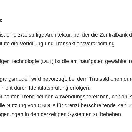
s:
n ist eine zwei­stu­fi­ge Archi­tek­tur, bei der die Zen­tral­bank 
tu­te die Ver­tei­lung und Trans­ak­ti­ons­ver­ar­bei­tung
ed­ger-Tech­no­lo­gie (DLT) ist die am häu­figs­ten gewähl­te 
angs­mo­dell wird bevor­zugt, bei dem Trans­ak­tio­nen du
d nicht durch Iden­ti­täts­prü­fung erfolgen.
mi­nan­ten Trend bei den Anwen­dungs­be­rei­chen, obwohl 
ie Nut­zung von CBDCs für grenz­über­schrei­ten­de Zah­lu
­zö­ge­run­gen in den der­zei­ti­gen Sys­te­men zu beheben.