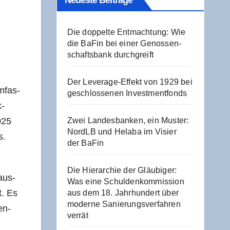
Neu­es­te Beiträge
Die dop­pel­te Ent­mach­tung: Wie
die BaFin bei einer Genos­sen­
schafts­bank durchgreift
Der Levera­ge-Effekt von 1929 bei
mfas­
geschlos­se­nen Investmentfonds
k-
025
Zwei Lan­des­ban­ken, ein Mus­ter:
NordLB und Hela­ba im Visier
s.
der BaFin
Die Hier­ar­chie der Gläu­bi­ger:
aus­
Was eine Schul­den­kom­mis­si­on
t. Es
aus dem 18. Jahr­hun­dert über
moder­ne Sanie­rungs­ver­fah­ren
en­
verrät