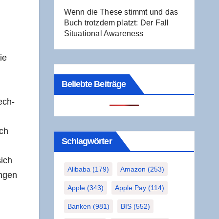
Wenn die The­se stimmt und das
Buch trotz­dem platzt: Der Fall
Situa­tio­nal Awareness
die
Beliebte Beiträge
Tech­
rch
Schlag­wör­ter
sich
Alibaba
(179)
Amazon
(253)
n­gen
Apple
(343)
Apple Pay
(114)
Banken
(981)
BIS
(552)