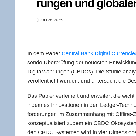
run­gen und glo­ba­l
JULI 28, 2025
In dem Paper
Cen­tral Bank Digi­tal Cur­ren­ci­
sen­de Über­prü­fung der neu­es­ten Ent­wick­lu
Digi­tal­wäh­run­gen (CBDCs). Die Stu­die ana­l
ver­öf­fent­licht wur­den, und unter­sucht di
Das Papier ver­fei­nert und erwei­tert die wich­
indem es Inno­va­tio­nen in den Led­ger-Tech­no
for­de­run­gen im Zusam­men­hang mit Off­line-Zah
kon­zep­tua­li­siert zudem ein CBDC-Öko­sys­tem.
den CBDC-Sys­te­men wird in vier Dimen­sio­nen d