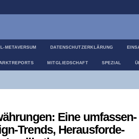
IL-META­VER­SUM
DATEN­SCHUTZ­ER­KLÄ­RUNG
EIN­
ARKT­RE­PORTS
MIT­GLIED­SCHAFT
SPE­ZI­AL
Ü
l­wäh­run­gen: Eine umfas­sen­
gn-Trends, Her­aus­for­de­