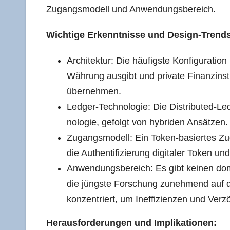
Zugangs­mo­dell und Anwendungsbereich.
Wich­ti­ge Erkennt­nis­se und Design-Trend
Archi­tek­tur: Die häu­figs­te Kon­fi­gu­ra­ti­o
Wäh­rung aus­gibt und pri­va­te Finanz­in­sti­
übernehmen.
Led­ger-Tech­no­lo­gie: Die Dis­tri­bu­ted-L
no­lo­gie, gefolgt von hybri­den Ansätzen.
Zugangs­mo­dell: Ein Token-basier­tes Zug
die Authen­ti­fi­zie­rung digi­ta­ler Token un
Anwen­dungs­be­reich: Es gibt kei­nen do
die jüngs­te For­schung zuneh­mend auf d
kon­zen­triert, um Inef­fi­zi­en­zen und Ver
Her­aus­for­de­run­gen und Implikationen: