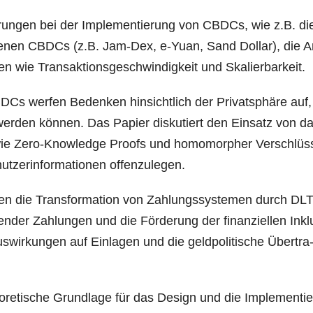
­run­gen bei der Imple­men­tie­rung von CBDCs, wie z.B. di
e­be­nen CBDCs (z.B. Jam-Dex, e‑Yuan, Sand Dol­lar), die A
­den wie Trans­ak­ti­ons­ge­schwin­dig­keit und Skalierbarkeit.
DCs wer­fen Beden­ken hin­sicht­lich der Pri­vat­sphä­re auf
lgt wer­den kön­nen. Das Papier dis­ku­tiert den Ein­satz von d
 wie Zero-Know­ledge Pro­ofs und homo­mor­pher Ver­schlüs­
­zer­in­for­ma­tio­nen offenzulegen.
en die Trans­for­ma­ti­on von Zah­lungs­sys­te­men durch DL
en­der Zah­lun­gen und die För­de­rung der finan­zi­el­len Inklu
r­kun­gen auf Ein­la­gen und die geld­po­li­ti­sche Über­tra
­re­ti­sche Grund­la­ge für das Design und die Imple­men­tie