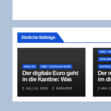
Ähnliche Beiträge
BANK- U
CBDC / D
ZAHLUN
ANALYSE
CBDC / DIGITALER EURO
ZENTRA
Der digi­ta­le Euro geht
Der m
in die Kan­ti­ne: Was
im dig
der Pilot wirk­lich testet
Digi­
JULI 14, 2026
RKEUPER
MAI 1
Sta­b­
sche