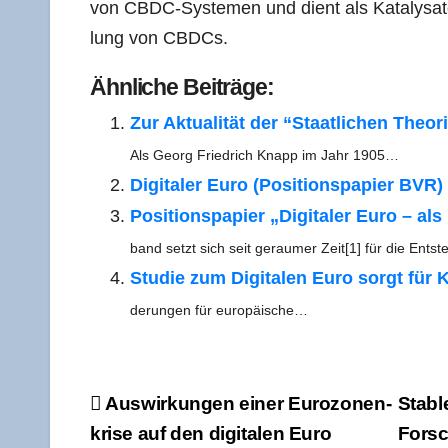
von CBDC-Sys­te­men und dient als Kata­ly­sa­to
lung von CBDCs.
Ähn­li­che Beiträge:
Zur Aktua­li­tät der “Staat­li­chen The
Als Georg Fried­rich Knapp im Jahr 1905…
Digi­ta­ler Euro (Posi­ti­ons­pa­pier BVR)
Posi­ti­ons­pa­pier „Digi­ta­ler Euro – al
band setzt sich seit gerau­mer Zeit[1] für die Ent
Stu­die zum Digi­ta­len Euro sorgt für K
de­run­gen für europäische…
Beitragsnavigation
Aus­wir­kun­gen einer Euro­zo­nen­
Sta­b­
kri­se auf den digi­ta­len Euro
For­s