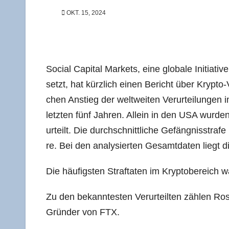
OKT. 15, 2024
Social Capi­tal Mar­kets, eine glo­ba­le Initia­ti­
setzt, hat kürz­lich einen Bericht über Kryp­to-Ve
chen Anstieg der welt­wei­ten Ver­ur­tei­lun­g
letz­ten fünf Jah­ren. Allein in den USA wur­de
ur­teilt. Die durch­schnitt­li­che Gefäng­nis­stra
re. Bei den ana­ly­sier­ten Gesamt­da­ten liegt di
Die häu­figs­ten Straf­ta­ten im Kryp­to­be­rei
Zu den bekann­tes­ten Ver­ur­teil­ten zäh­len R
Grün­der von FTX.