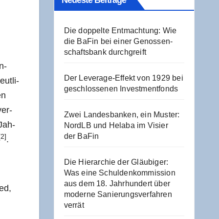
Neu­es­te Beiträge
Die dop­pel­te Ent­mach­tung: Wie
die BaFin bei einer Genos­sen­
schafts­bank durchgreift
in­
Der Levera­ge-Effekt von 1929 bei
ut­li­
geschlos­se­nen Investmentfonds
en
ver­
Zwei Lan­des­ban­ken, ein Mus­ter:
 Jah­
NordLB und Hela­ba im Visier
der BaFin
[2]
.
Die Hier­ar­chie der Gläu­bi­ger:
Was eine Schul­den­kom­mis­si­on
aus dem 18. Jahr­hun­dert über
ied,
moder­ne Sanie­rungs­ver­fah­ren
verrät