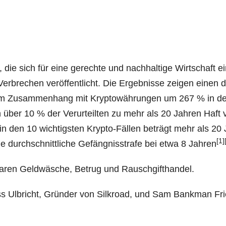
ve, die sich für eine gerech­te und nach­hal­ti­ge Wirt­schaft e
r­bre­chen ver­öf­fent­licht. Die Ergeb­nis­se zei­gen einen de
en im Zusam­men­hang mit Kryp­to­wäh­run­gen um 267 % in d
n über 10 % der Ver­ur­teil­ten zu mehr als 20 Jah­ren Haft 
­fe in den 10 wich­tigs­ten Kryp­to-Fäl­len beträgt mehr als 20
[1]
e durch­schnitt­li­che Gefäng­nis­stra­fe bei etwa 8 Jah­ren
ch waren Geld­wä­sche, Betrug und Rauschgifthandel.
oss Ulb­richt, Grün­der von Sil­kro­ad, und Sam Bank­man Fr