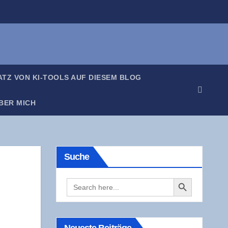
SATZ VON KI-TOOLS AUF DIE­SEM BLOG
BER MICH
Suche
Search Button
Search
for: