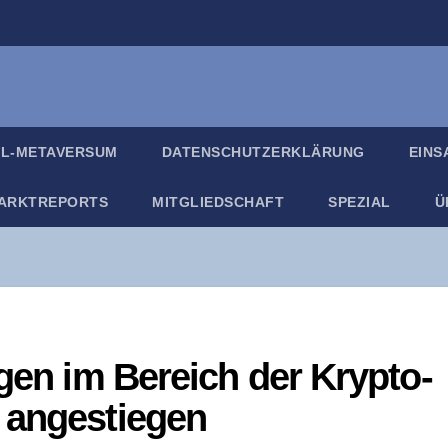
IL-META­VER­SUM
DATEN­SCHUTZ­ER­KLÄ­RUNG
EIN­
ARKT­RE­PORTS
MIT­GLIED­SCHAFT
SPE­ZI­AL
Ü
un­gen im Bereich der Kryp­to­
h angestiegen