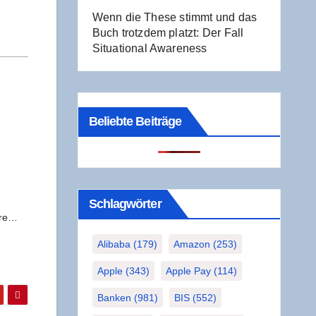
Wenn die The­se stimmt und das
Buch trotz­dem platzt: Der Fall
Situa­tio­nal Awareness
Beliebte Beiträge
Schlag­wör­ter
ihre…
Alibaba
(179)
Amazon
(253)
Apple
(343)
Apple Pay
(114)
Banken
(981)
BIS
(552)