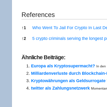
Refe­ren­ces
↑
1
Who Went To Jail For Cryp­to In Last D
↑
2
5 cryp­to cri­mi­nals ser­ving the lon­gest
Refe­ren­ces
Ähn­li­che Beiträge:
Euro­pa als Kryp­to­super­macht?
In den
Mil­li­ar­den­ver­lus­te durch Block­chai
Kryp­to­wäh­run­gen als Geld­sur­ro­ga­te
twit­ter als Zah­lungs­netz­werk
Momen­tan 