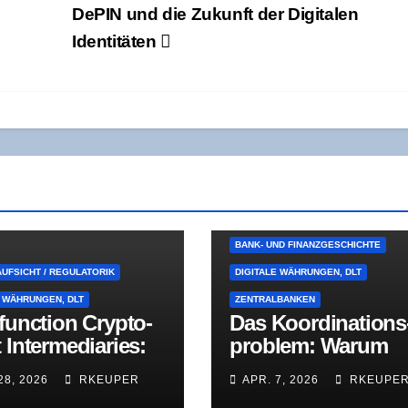
DePIN und die Zukunft der Digi­ta­len
Identitäten
BANK- UND FINANZGESCHICHTE
UFSICHT / REGULATORIK
DIGITALE WÄHRUNGEN, DLT
E WÄHRUNGEN, DLT
ZENTRALBANKEN
i­func­tion Cryp­to­
Das Koor­di­na­ti­ons
 Inter­me­dia­ries:
pro­blem: War­um
chat­ten­ban­ken­
Dezen­tra­li­sie­rung
28, 2026
RKEUPER
APR. 7, 2026
RKEUPE
em in neu­er
Geld spaltet