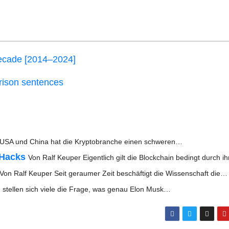
eca­de [2014–2024]
 pri­son sentences
 USA und Chi­na hat die Kryp­to­bran­che einen schweren…
n-Hacks
Von Ralf Keu­per Eigent­lich gilt die Block­chain bedingt durch 
Von Ralf Keu­per Seit gerau­mer Zeit beschäf­tigt die Wis­sen­schaft die…
stel­len sich vie­le die Fra­ge, was genau Elon Musk…