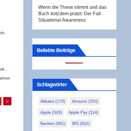
Wenn die The­se stimmt und das
Buch trotz­dem platzt: Der Fall
Situa­tio­nal Awareness
ech-
Beliebte Beiträge
book…
ah­­ren
Schlag­wör­ter
Alibaba
(179)
Amazon
(253)
Apple
(343)
Apple Pay
(114)
Banken
(981)
BIS
(552)