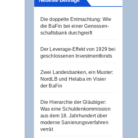
Neu­es­te Beiträge
Die dop­pel­te Ent­mach­tung: Wie
die BaFin bei einer Genos­sen­
schafts­bank durchgreift
Der Levera­ge-Effekt von 1929 bei
geschlos­se­nen Investmentfonds
Zwei Lan­des­ban­ken, ein Mus­ter:
NordLB und Hela­ba im Visier
der BaFin
Die Hier­ar­chie der Gläu­bi­ger:
Was eine Schul­den­kom­mis­si­on
aus dem 18. Jahr­hun­dert über
moder­ne Sanie­rungs­ver­fah­ren
verrät