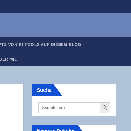
SATZ VON KI-TOOLS AUF DIE­SEM BLOG
BER MICH
Suche
Search Button
Search
for: