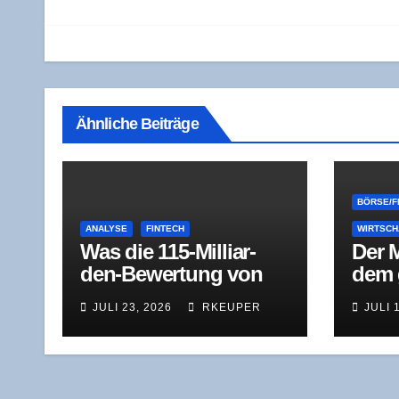
Ähnliche Beiträge
BÖRSE/F
ANALYSE
FINTECH
WIRTSCH
Was die 115-Mil­li­ar­
Der 
den-Bewer­tung von
dem g
Revo­lut wirk­lich misst
k­ori
JULI 23, 2026
RKEUPER
JULI 
der s