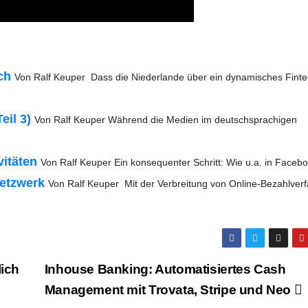
sch
Von Ralf Keu­per Dass die Nie­der­lan­de über ein dyna­mi­sches Fint
eil 3)
Von Ralf Keu­per Wäh­rend die Medi­en im deutsch­spra­chi­gen
i­tä­ten
Von Ralf Keu­per Ein kon­se­quen­ter Schritt: Wie u.a. in Face
netz­werk
Von Ralf Keu­per Mit der Ver­brei­tung von Online-Bezahl­­ver­­­f
ich
Inhouse Ban­king: Auto­ma­ti­sier­tes Cash
Manage­ment mit Tro­vata, Stri­pe und Neo