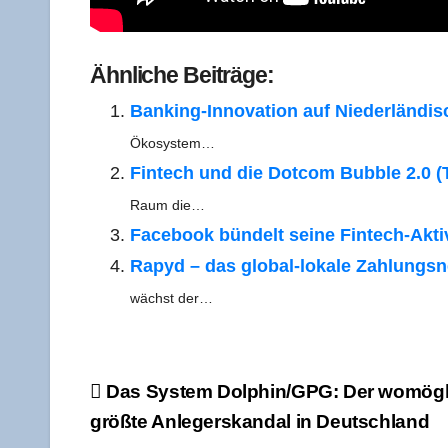
Ähn­li­che Beiträge:
Ban­king-Inno­­va­­ti­on auf Nie­der­län­di
Ökosystem…
Fin­tech und die Dot­com Bubble 2.0 (T
Raum die…
Face­book bün­delt sei­ne Fin­tech-Akti­v
Rapyd – das glo­­bal-loka­­le Zah­lungs­
wächst der…
Beitragsnavigation
Das Sys­tem Dolphin/​GPG: Der womög­l
größ­te Anle­ger­skan­dal in Deutschland