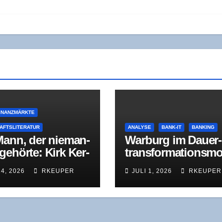
INANZMÄRKTE
AFTSLITERATUR
ANALYSE
BANK-IT
BANKING
Mann, der nie­man­
War­burg im Dau­er
ehör­te: Kirk Ker­
trans­for­ma­ti­ons­m
­an und das Prin­zip
dus: Was der Jah­r
14, 2026
RKEUPER
JULI 1, 2026
RKEUPER
til­len Wette
ver­lust 2025 wirk­
lich zeigt