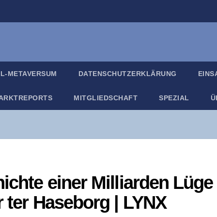
IL-META­VER­SUM
DATEN­SCHUTZ­ER­KLÄ­RUNG
EIN­
ARKT­RE­PORTS
MIT­GLIED­SCHAFT
SPE­ZI­AL
Ü
ch­te einer Mil­li­ar­den Lüge
r ter Hase­borg | LYNX