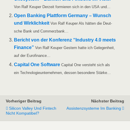
Von Ralf Keu­per Der­zeit for­mie­ren sich in den USA und…
Open Ban­king Platt­form Ger­ma­ny – Wunsch
und Wirk­lich­keit
Von Ralf Keu­per Als hät­ten die Deut­
sche Bank und Commerzbank…
Bericht von der Kon­fe­renz “Indus­try 4.0 meets
Finan­ce”
Von Ralf Keu­per Ges­tern hat­te ich Gele­gen­heit,
auf der Eurofinance…
Capi­tal One Soft­ware
Capi­tal One ver­steht sich als
ein Tech­no­lo­gie­un­ter­neh­men, des­sen beson­de­re Stärke…
Vorheriger Beitrag
Nächster Beitrag
Silicon Valley Und Fintech
Assistenzsysteme Im Banking
Nicht Kompatibel?