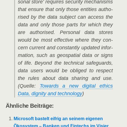
so­nal store’ requi­res secu­ri­ty mecha­nisms
that ensu­re that only tho­se enti­ties aut­ho­
ri­sed by the data sub­ject can access the
data and only tho­se parts for which they
are aut­ho­ri­sed. Per­so­nal data stores
would be most effec­ti­ve whe­re they con­
cern cur­rent and con­stant­ly updated infor­
ma­ti­on, such as geos­pa­ti­al data or signs
of life. Bey­ond the tech­ni­cal safe­guards,
data users would be obli­ged to respect
the rules about data sha­ring and use.
(Quel­le:
Towards a new digi­tal ethics
Data, digni­ty and tech­no­lo­gy
)
Ähn­li­che Beiträge:
Micro­soft bas­telt eif­rig an sei­nem eige­nen
Öko­sys­tem – Ban­ken und Fintechs im Visier