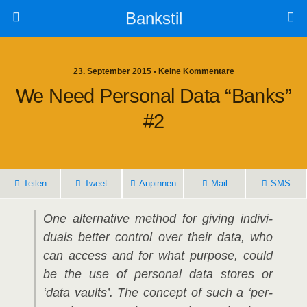
Bankstil
23. September 2015 • Keine Kommentare
We Need Per­so­nal Data “banks”
#2
Tei­len
Tweet
Anpin­nen
Mail
SMS
One alter­na­ti­ve method for giving indi­vi­
du­als bet­ter con­trol over their data, who
can access and for what pur­po­se, could
be the use of per­so­nal data stores or
‘data vaults’. The con­cept of such a ‘per­