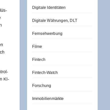
Digitale Identitäten
lüs­
e
Digitale Währungen, DLT
n
Fernsehwerbung
en
Filme
rch
Fintech
trol­
Fintech-Watch
en KI-
Forschung
Immobilienmärkte