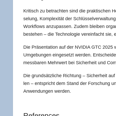
Kri­tisch zu betrach­ten sind die prak­ti­schen 
se­lung, Kom­ple­xi­tät der Schlüs­sel­ver­wal­tu
Work­flows anzu­pas­sen. Zudem blei­ben orga­ni­
bestehen – die Tech­no­lo­gie ver­ein­facht sie, el
Die Prä­sen­ta­ti­on auf der NVIDIA GTC 2025 wir
Umge­bun­gen ein­ge­setzt wer­den. Ent­schei­de
mess­ba­ren Mehr­wert bei Sicher­heit und Com­
Die grund­sätz­li­che Rich­tung – Sicher­heit auf
len – ent­spricht dem Stand der For­schung und dür
Anwen­dun­gen werden.
Refe­ren­ces