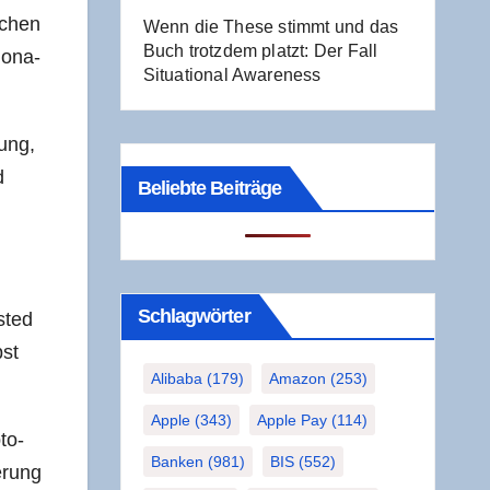
i­chen
Wenn die The­se stimmt und das
Buch trotz­dem platzt: Der Fall
io­na­
Situa­tio­nal Awareness
gung,
d
Beliebte Beiträge
Schlag­wör­ter
s­ted
bst
Alibaba
(179)
Amazon
(253)
Apple
(343)
Apple Pay
(114)
to­
Banken
(981)
BIS
(552)
e­rung