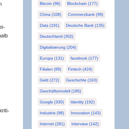
m
Bitcoin
(96)
Blockchain
(177)
China
(108)
Commerzbank
(99)
Data
(191)
Deutsche Bank
(135)
ei­
halb
Deutschland
(302)
Digitalisierung
(204)
Europa
(131)
facebook
(177)
Filialen
(89)
Fintech
(424)
Geld
(272)
Geschichte
(163)
Geschäftsmodell
(185)
Google
(330)
Identity
(192)
i­ti­
Industrie
(98)
Innovation
(143)
Internet
(281)
Interview
(142)