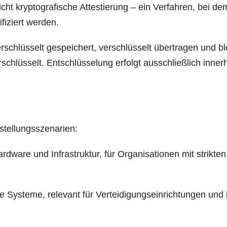
ht kryp­to­gra­fi­sche Attes­tie­rung – ein Ver­fah­ren, bei de
i­ziert werden.
schlüs­selt gespei­chert, ver­schlüs­selt über­tra­gen und bl
hlüs­selt. Ent­schlüs­se­lung erfolgt aus­schließ­lich inner­
itstellungsszenarien:
rd­ware und Infra­struk­tur, für Orga­ni­sa­tio­nen mit strik­ten
ys­te­me, rele­vant für Ver­tei­di­gungs­ein­rich­tun­gen und kr