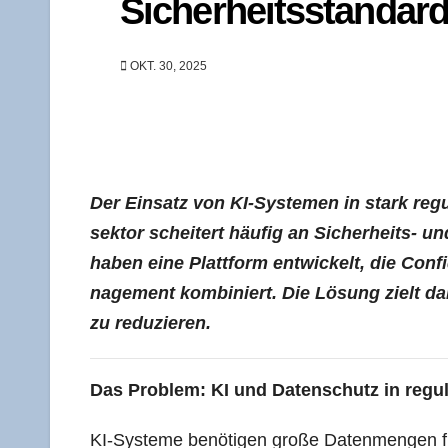
Sicherheitsstandar
OKT. 30, 2025
Der Ein­satz von KI-Sys­te­men in stark reg
sek­tor schei­tert häu­fig an Sicher­heits- 
haben eine Platt­form ent­wi­ckelt, die Con­fi
nage­ment kom­bi­niert. Die Lösung zielt dar­
zu reduzieren.
Das Pro­blem: KI und Daten­schutz in regu
KI-Sys­te­me benö­ti­gen gro­ße Daten­men­gen 