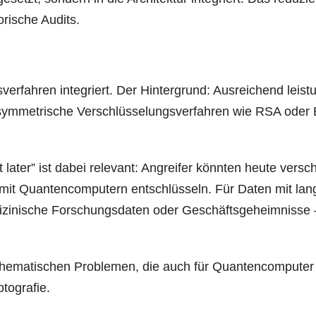
o­ri­sche Audits.
er­fah­ren inte­griert. Der Hin­ter­grund: Aus­rei­chend leis­
asym­me­tri­sche Ver­schlüs­se­lungs­ver­fah­ren wie RSA ode
ater” ist dabei rele­vant: Angrei­fer könn­ten heu­te ver­sc
mit Quan­ten­com­pu­tern ent­schlüs­seln. Für Daten mit lang­
edi­zi­ni­sche For­schungs­da­ten oder Geschäfts­ge­heim­nis­se 
the­ma­ti­schen Pro­ble­men, die auch für Quan­ten­com­pu­ter
yptografie.