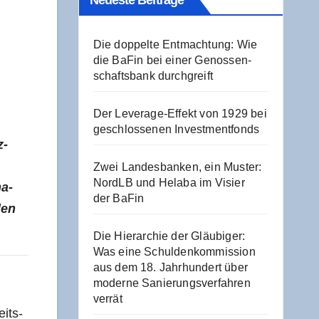
Neu­es­te Beiträge
Die dop­pel­te Ent­mach­tung: Wie
die BaFin bei einer Genos­sen­
schafts­bank durchgreift
Der Levera­ge-Effekt von 1929 bei
geschlos­se­nen Investmentfonds
z­
Zwei Lan­des­ban­ken, ein Mus­ter:
NordLB und Hela­ba im Visier
ma­
der BaFin
den
Die Hier­ar­chie der Gläu­bi­ger:
Was eine Schul­den­kom­mis­si­on
aus dem 18. Jahr­hun­dert über
moder­ne Sanie­rungs­ver­fah­ren
verrät
eits­