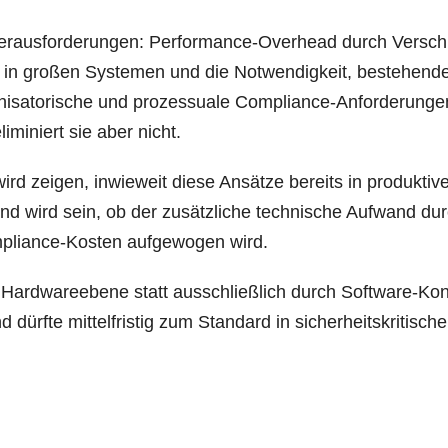
Her­aus­for­de­run­gen: Per­for­mance-Over­head durch Ver­sch
ng in gro­ßen Sys­te­men und die Not­wen­dig­keit, bestehen­d
sa­to­ri­sche und pro­zes­sua­le Com­pli­ance-Anfor­de­run­ge
i­mi­niert sie aber nicht.
d zei­gen, inwie­weit die­se Ansät­ze bereits in pro­duk­ti­v
nd wird sein, ob der zusätz­li­che tech­ni­sche Auf­wand du
pli­ance-Kos­ten auf­ge­wo­gen wird.
 Hard­ware­ebe­ne statt aus­schließ­lich durch Soft­ware-Kon­
f­te mit­tel­fris­tig zum Stan­dard in sicher­heits­kri­ti­sch