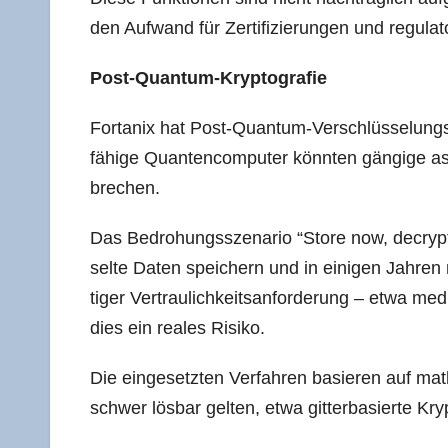
den Auf­wand für Zer­ti­fi­zie­run­gen und regu­la­t
Post-Quan­tum-Kryp­to­gra­fie
Forta­nix hat Post-Quan­tum-Ver­schlüs­se­lungs­v
fä­hi­ge Quan­ten­com­pu­ter könn­ten gän­gi­ge 
brechen.
Das Bedro­hungs­sze­na­rio “Store now, decrypt l
sel­te Daten spei­chern und in eini­gen Jah­ren 
ti­ger Ver­trau­lich­keits­an­for­de­rung – etwa m
dies ein rea­les Risiko.
Die ein­ge­setz­ten Ver­fah­ren basie­ren auf ma
schwer lös­bar gel­ten, etwa git­ter­ba­sier­te Kr