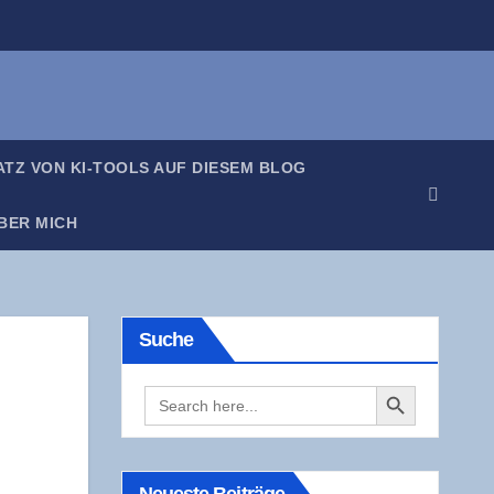
SATZ VON KI-TOOLS AUF DIE­SEM BLOG
BER MICH
Suche
Search Button
Search
­
for: