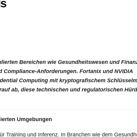
ds
u­lier­ten Berei­chen wie Gesund­heits­we­sen und Finan
und Com­pli­ance-Anfor­de­run­gen. Forta­nix und NVIDIA
­den­ti­al Com­pu­ting mit kryp­to­gra­fi­schem Schlüs­sel­
auf ab, die­se tech­ni­schen und regu­la­to­ri­schen Hür­
­lier­ten Umgebungen
für Trai­ning und Infe­renz. In Bran­chen wie dem Gesund­h