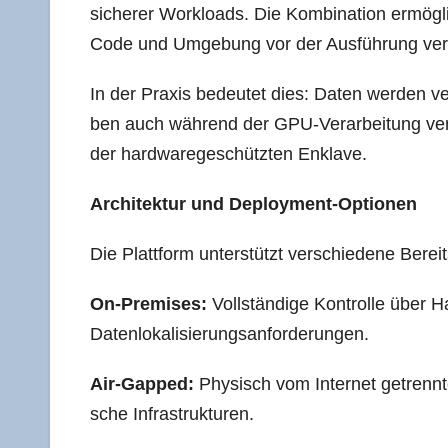
siche­rer Workloads. Die Kom­bi­na­ti­on ermög­lic
Code und Umge­bung vor der Aus­füh­rung veri­f
In der Pra­xis bedeu­tet dies: Daten wer­den ver­
ben auch wäh­rend der GPU-Ver­ar­bei­tung ver­sc
der hard­ware­ge­schütz­ten Enklave.
Archi­tek­tur und Deployment-Optionen
Die Platt­form unter­stützt ver­schie­de­ne Bere
On-Pre­mi­ses:
Voll­stän­di­ge Kon­trol­le über Ha
Datenlokalisierungsanforderungen.
Air-Gap­ped:
Phy­sisch vom Inter­net getrenn­te S
sche Infrastrukturen.