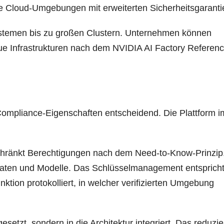
n­de Cloud-Umge­bun­gen mit erwei­ter­ten Sicherheitsgaranti
s­te­men bis zu gro­ßen Clus­tern. Unter­neh­men kön­nen
 Infra­struk­tu­ren nach dem NVIDIA AI Fac­to­ry Refe­ren
Com­pli­ance-Eigen­schaf­ten ent­schei­dend. Die Platt­form 
beschränkt Berech­ti­gun­gen nach dem Need-to-Know-Prin­zip
Daten und Model­le. Das Schlüs­sel­ma­nage­ment ent­sprich
i­on pro­to­kol­liert, in wel­cher veri­fi­zier­ten Umge­bung
e­setzt, son­dern in die Archi­tek­tur inte­griert. Das redu­zie