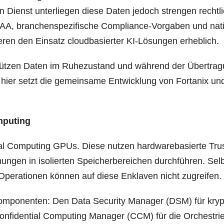
n Dienst unter­lie­gen die­se Daten jedoch stren­gen recht­l
AA, bran­chen­spe­zi­fi­sche Com­pli­ance-Vor­ga­ben und nat
hwe­ren den Ein­satz cloud­ba­sier­ter KI-Lösun­gen erheblich.
schüt­zen Daten im Ruhe­zu­stand und wäh­rend der Über­tra­
 hier setzt die gemein­sa­me Ent­wick­lung von Forta­nix un
omputing
i­al Com­pu­ting GPUs. Die­se nut­zen hard­ware­ba­sier­te Tru
n­gen in iso­lier­ten Spei­cher­be­rei­chen durch­füh­ren. Sel
sor-Ope­ra­tio­nen kön­nen auf die­se Enkla­ven nicht zugreifen.
m­po­nen­ten: Den Data Secu­ri­ty Mana­ger (DSM) für kryp­
n­fi­den­ti­al Com­pu­ting Mana­ger (CCM) für die Orches­tri