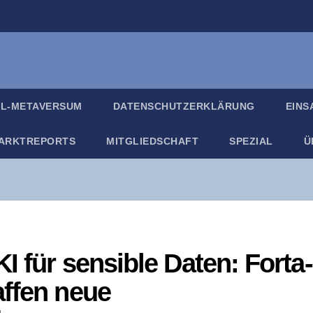
IL-META­VER­SUM
DATEN­SCHUTZ­ER­KLÄ­RUNG
EIN­
ARKT­RE­PORTS
MIT­GLIED­SCHAFT
SPE­ZI­AL
Ü
 KI für sen­si­ble Daten: Forta
f­fen neue