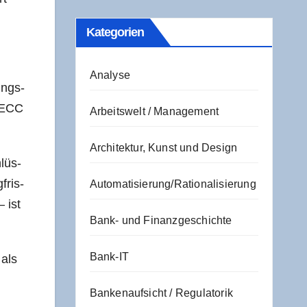
Kate­go­rien
Analyse
tungs­
r ECC
Arbeitswelt / Management
Architektur, Kunst und Design
hlüs­
fris­
Automatisierung/Rationalisierung
– ist
Bank- und Finanzgeschichte
Bank-IT
 als
Bankenaufsicht / Regulatorik