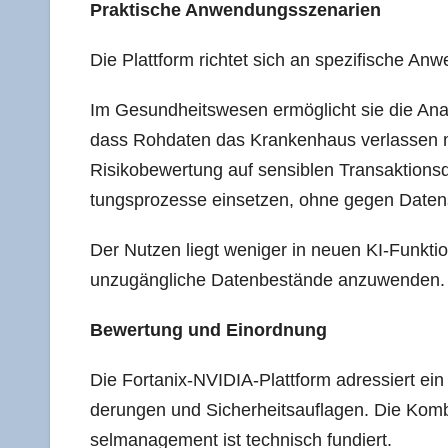
Prak­ti­sche Anwendungsszenarien
Die Platt­form rich­tet sich an spe­zi­fi­sche An
Im Gesund­heits­we­sen ermög­licht sie die Ana­l
dass Roh­da­ten das Kran­ken­haus ver­las­sen 
Risi­ko­be­wer­tung auf sen­si­blen Trans­ak­ti­ons­
tungs­pro­zes­se ein­set­zen, ohne gegen Daten­
Der Nut­zen liegt weni­ger in neu­en KI-Funk­tio­n
unzu­gäng­li­che Daten­be­stän­de anzuwenden.
Bewer­tung und Einordnung
Die Forta­nix-NVI­DIA-Platt­form adres­siert ei
de­run­gen und Sicher­heits­auf­la­gen. Die Kom
sel­ma­nage­ment ist tech­nisch fundiert.