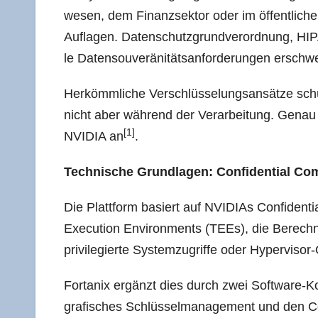
we­sen, dem Finanz­sek­tor oder im öffent­li­che
Auf­la­gen. Daten­schutz­grund­ver­ord­nung, HIP
le Daten­sou­ve­rä­ni­täts­an­for­de­run­gen ersc
Her­kömm­li­che Ver­schlüs­se­lungs­an­sät­ze 
nicht aber wäh­rend der Ver­ar­bei­tung. Genau
[1]
NVIDIA an
.
Tech­ni­sche Grund­la­gen: Con­fi­den­ti­al C
Die Platt­form basiert auf NVI­DI­As Con­fi­den­t
Exe­cu­ti­on Envi­ron­ments (TEEs), die Berech­nu
pri­vi­le­gier­te Sys­tem­zu­grif­fe oder Hyper­vi­
Forta­nix ergänzt dies durch zwei Soft­ware-Ko
gra­fi­sches Schlüs­sel­ma­nage­ment und den Co