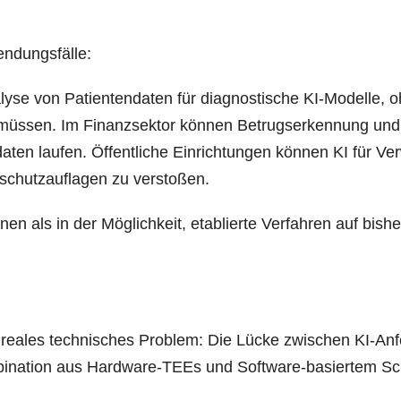
wendungsfälle:
y­se von Pati­en­ten­da­ten für dia­gnos­ti­sche KI-Model­le, 
müs­sen. Im Finanz­sek­tor kön­nen Betrugs­er­ken­nung und
da­ten lau­fen. Öffent­li­che Ein­rich­tun­gen kön­nen KI für Ver
schutz­auf­la­gen zu verstoßen.
en als in der Mög­lich­keit, eta­blier­te Ver­fah­ren auf bis­he
n rea­les tech­ni­sches Pro­blem: Die Lücke zwi­schen KI-Anf
­bi­na­ti­on aus Hard­ware-TEEs und Soft­ware-basier­tem Sc