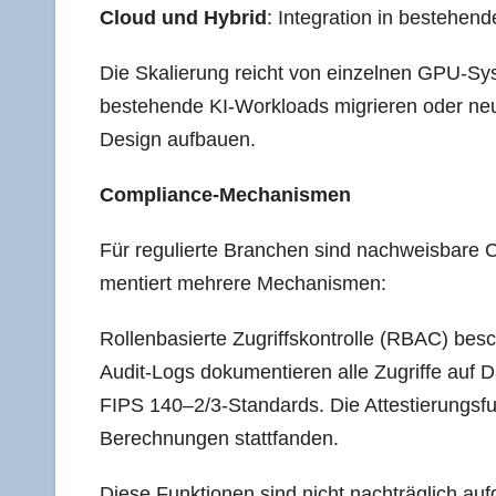
Cloud und Hybrid
: Inte­gra­ti­on in bestehe
Die Ska­lie­rung reicht von ein­zel­nen GPU-Sy
bestehen­de KI-Workloads migrie­ren oder neue
Design aufbauen.
Com­pli­ance-Mecha­nis­men
Für regu­lier­te Bran­chen sind nach­weis­ba­re 
men­tiert meh­re­re Mechanismen:
Rol­len­ba­sier­te Zugriffs­kon­trol­le (RBAC) 
Audit-Logs doku­men­tie­ren alle Zugrif­fe auf 
FIPS 140–2/3‑Standards. Die Attes­tie­rungs­funk­t
Berech­nun­gen stattfanden.
Die­se Funk­tio­nen sind nicht nach­träg­lich auf­g