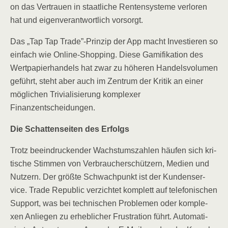
on das Ver­trau­en in staat­li­che Ren­ten­sys­te­me ver­lo­ren
hat und eigen­ver­ant­wort­lich vorsorgt.
Das „Tap Tap Trade”-Prinzip der App macht Inves­tie­ren so
ein­fach wie Online-Shop­ping. Die­se Gami­fi­ka­ti­on des
Wert­pa­pier­han­dels hat zwar zu höhe­ren Han­dels­vo­lu­men
geführt, steht aber auch im Zen­trum der Kri­tik an einer
mög­li­chen Tri­via­li­sie­rung kom­ple­xer
Finanzentscheidungen.
Die Schat­ten­sei­ten des Erfolgs
Trotz beein­dru­cken­der Wachs­tums­zah­len häu­fen sich kri­
ti­sche Stim­men von Ver­brau­cher­schüt­zern, Medi­en und
Nut­zern. Der größ­te Schwach­punkt ist der Kun­den­ser­
vice. Trade Repu­blic ver­zich­tet kom­plett auf tele­fo­ni­schen
Sup­port, was bei tech­ni­schen Pro­ble­men oder kom­ple­
xen Anlie­gen zu erheb­li­cher Frus­tra­ti­on führt. Auto­ma­ti­