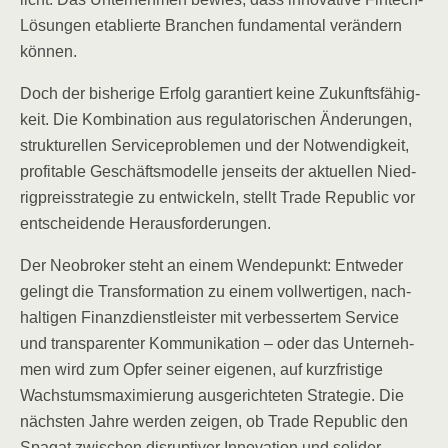
Lösun­gen eta­blier­te Bran­chen fun­da­men­tal ver­än­dern
können.
Doch der bis­he­ri­ge Erfolg garan­tiert kei­ne Zukunfts­fä­hig­
keit. Die Kom­bi­na­ti­on aus regu­la­to­ri­schen Ände­run­gen,
struk­tu­rel­len Ser­vice­pro­ble­men und der Not­wen­dig­keit,
pro­fi­ta­ble Geschäfts­mo­del­le jen­seits der aktu­el­len Nied­
rig­preis­stra­te­gie zu ent­wi­ckeln, stellt Trade Repu­blic vor
ent­schei­den­de Herausforderungen.
Der Neo­bro­ker steht an einem Wen­de­punkt: Ent­we­der
gelingt die Trans­for­ma­ti­on zu einem voll­wer­ti­gen, nach­
hal­ti­gen Finanz­dienst­leis­ter mit ver­bes­ser­tem Ser­vice
und trans­pa­ren­ter Kom­mu­ni­ka­ti­on – oder das Unter­neh­
men wird zum Opfer sei­ner eige­nen, auf kurz­fris­ti­ge
Wachs­tums­ma­xi­mie­rung aus­ge­rich­te­ten Stra­te­gie. Die
nächs­ten Jah­re wer­den zei­gen, ob Trade Repu­blic den
Spa­gat zwi­schen dis­rup­ti­ver Inno­va­ti­on und soli­der