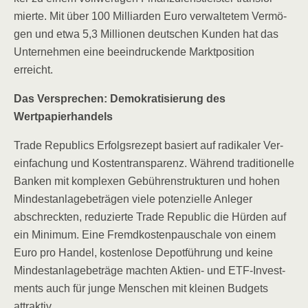
mier­te. Mit über 100 Mil­li­ar­den Euro ver­wal­te­tem Ver­mö­
gen und etwa 5,3 Mil­lio­nen deut­schen Kun­den hat das
Unter­neh­men eine beein­dru­cken­de Markt­po­si­ti­on
erreicht.
Das Ver­spre­chen: Demo­kra­ti­sie­rung des
Wertpapierhandels
Trade Repu­blics Erfolgs­re­zept basiert auf radi­ka­ler Ver­
ein­fa­chung und Kos­ten­trans­pa­renz. Wäh­rend tra­di­tio­nel­le
Ban­ken mit kom­ple­xen Gebüh­ren­struk­tu­ren und hohen
Min­dest­an­la­ge­be­trä­gen vie­le poten­zi­el­le Anle­ger
abschreck­ten, redu­zier­te Trade Repu­blic die Hür­den auf
ein Mini­mum. Eine Fremd­kos­ten­pau­scha­le von einem
Euro pro Han­del, kos­ten­lo­se Depot­füh­rung und kei­ne
Min­dest­an­la­ge­be­trä­ge mach­ten Akti­en- und ETF-Invest­
ments auch für jun­ge Men­schen mit klei­nen Bud­gets
attraktiv.