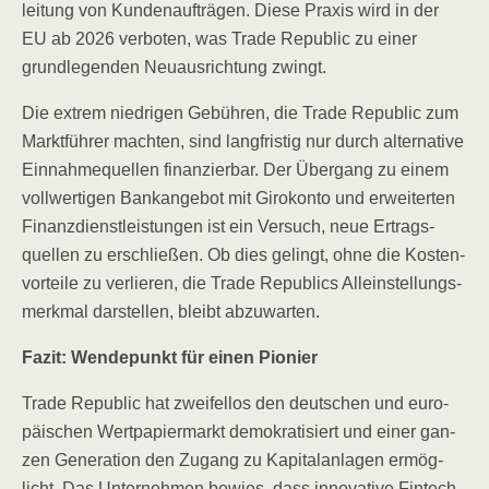
lei­tung von Kun­den­auf­trä­gen. Die­se Pra­xis wird in der
EU ab 2026 ver­bo­ten, was Trade Repu­blic zu einer
grund­le­gen­den Neu­aus­rich­tung zwingt.
Die extrem nied­ri­gen Gebüh­ren, die Trade Repu­blic zum
Markt­füh­rer mach­ten, sind lang­fris­tig nur durch alter­na­ti­ve
Ein­nah­me­quel­len finan­zier­bar. Der Über­gang zu einem
voll­wer­ti­gen Bank­an­ge­bot mit Giro­kon­to und erwei­ter­ten
Finanz­dienst­leis­tun­gen ist ein Ver­such, neue Ertrags­
quel­len zu erschlie­ßen. Ob dies gelingt, ohne die Kos­ten­
vor­tei­le zu ver­lie­ren, die Trade Repu­blics Allein­stel­lungs­
merk­mal dar­stel­len, bleibt abzuwarten.
Fazit: Wen­de­punkt für einen Pionier
Trade Repu­blic hat zwei­fel­los den deut­schen und euro­
päi­schen Wert­pa­pier­markt demo­kra­ti­siert und einer gan­
zen Gene­ra­ti­on den Zugang zu Kapi­tal­an­la­gen ermög­
licht. Das Unter­neh­men bewies, dass inno­va­ti­ve Fin­tech-