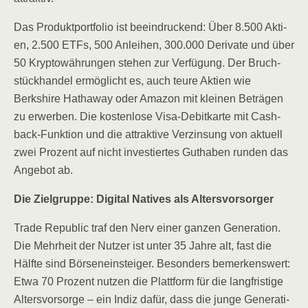
Das Pro­dukt­port­fo­lio ist beein­dru­ckend: Über 8.500 Akti­
en, 2.500 ETFs, 500 Anlei­hen, 300.000 Deri­va­te und über
50 Kryp­to­wäh­run­gen ste­hen zur Ver­fü­gung. Der Bruch­
stück­han­del ermög­licht es, auch teu­re Akti­en wie
Berkshire Hat­ha­way oder Ama­zon mit klei­nen Beträ­gen
zu erwer­ben. Die kos­ten­lo­se Visa-Debit­kar­te mit Cash­
back-Funk­ti­on und die attrak­ti­ve Ver­zin­sung von aktu­ell
zwei Pro­zent auf nicht inves­tier­tes Gut­ha­ben run­den das
Ange­bot ab.
Die Ziel­grup­pe: Digi­tal Nati­ves als Altersvorsorger
Trade Repu­blic traf den Nerv einer gan­zen Gene­ra­ti­on.
Die Mehr­heit der Nut­zer ist unter 35 Jah­re alt, fast die
Hälf­te sind Bör­sen­ein­stei­ger. Beson­ders bemer­kens­wert:
Etwa 70 Pro­zent nut­zen die Platt­form für die lang­fris­ti­ge
Alters­vor­sor­ge – ein Indiz dafür, dass die jun­ge Gene­ra­ti­