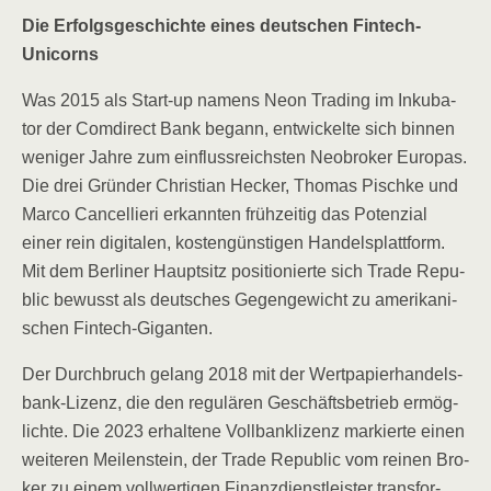
Die Erfolgs­ge­schich­te eines deut­schen Fintech-
Unicorns
Was 2015 als Start-up namens Neon Tra­ding im Inku­ba­
tor der Com­di­rect Bank begann, ent­wi­ckel­te sich bin­nen
weni­ger Jah­re zum ein­fluss­reichs­ten Neo­bro­ker Euro­pas.
Die drei Grün­der Chris­ti­an Hecker, Tho­mas Pisch­ke und
Mar­co Can­cel­lie­ri erkann­ten früh­zei­tig das Poten­zi­al
einer rein digi­ta­len, kos­ten­güns­ti­gen Han­dels­platt­form.
Mit dem Ber­li­ner Haupt­sitz posi­tio­nier­te sich Trade Repu­
blic bewusst als deut­sches Gegen­ge­wicht zu ame­ri­ka­ni­
schen Fintech-Giganten.
Der Durch­bruch gelang 2018 mit der Wert­pa­pier­han­dels­
bank-Lizenz, die den regu­lä­ren Geschäfts­be­trieb ermög­
lich­te. Die 2023 erhal­te­ne Voll­bank­li­zenz mar­kier­te einen
wei­te­ren Mei­len­stein, der Trade Repu­blic vom rei­nen Bro­
ker zu einem voll­wer­ti­gen Finanz­dienst­leis­ter trans­for­