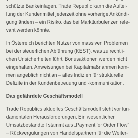
schütz­te Bank­ein­la­gen. Trade Repu­blic kann die Auf­tei­
lung der Kun­den­mit­tel jeder­zeit ohne vor­he­ri­ge Ankün­di­
gung ändern – ein Risi­ko, das bei Markt­tur­bu­len­zen rele­
vant wer­den könnte.
In Öster­reich berich­ten Nut­zer von mas­si­ven Pro­ble­men
bei der steu­er­li­chen Abfüh­rung (KEST), was zu recht­li­
chen Unsi­cher­hei­ten führt. Bonus­ak­tio­nen wer­den nicht
ein­ge­hal­ten, Anwei­sun­gen bei Kapi­tal­maß­nah­men kom­
men angeb­lich nicht an – alles Indi­zi­en für struk­tu­rel­le
Defi­zi­te in der Kun­den­be­treu­ung und ‑kom­mu­ni­ka­ti­on.
Das gefähr­de­te Geschäftsmodell
Trade Repu­blics aktu­el­les Geschäfts­mo­dell steht vor fun­
da­men­ta­len Her­aus­for­de­run­gen. Ein wesent­li­cher
Umsatz­be­stand­teil stammt aus „Pay­ment for Order Flow”
– Rück­ver­gü­tun­gen von Han­dels­part­nern für die Wei­ter­