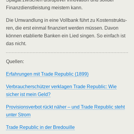
Finanz­dienst­leis­tung meis­tern kann.
Die Umwand­lung in eine Voll­bank führt zu Kos­ten­struk­tu­
ren, die erst ein­mal finan­ziert wer­den müs­sen. Davon
kön­nen eta­blier­te Ban­ken ein Lied sin­gen. So ein­fach ist
das nicht.
Quel­len:
Erfah­run­gen mit Trade Repu­blic (1899)
Ver­brau­cher­schüt­zer ver­kla­gen Trade Repu­blic: Wie
sicher ist mein Geld?
Pro­vi­si­ons­ver­bot rückt näher – und Trade Repu­blic steht
unter Strom
Trade Repu­blic in der Bredouille