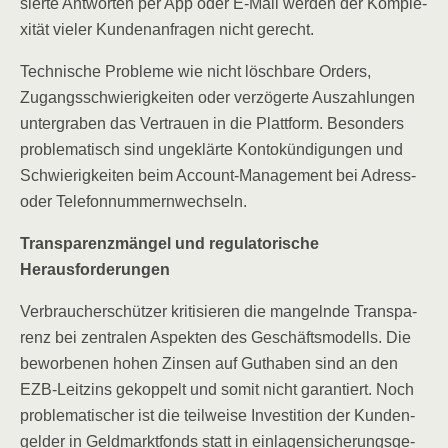
sier­te Ant­wor­ten per App oder E‑Mail wer­den der Kom­ple­
xi­tät vie­ler Kun­den­an­fra­gen nicht gerecht.
Tech­ni­sche Pro­ble­me wie nicht lösch­ba­re Orders,
Zugangs­schwie­rig­kei­ten oder ver­zö­ger­te Aus­zah­lun­gen
unter­gra­ben das Ver­trau­en in die Platt­form. Beson­ders
pro­ble­ma­tisch sind unge­klär­te Kon­to­kün­di­gun­gen und
Schwie­rig­kei­ten beim Account-Manage­ment bei Adress-
oder Telefonnummernwechseln.
Trans­pa­renz­män­gel und regu­la­to­ri­sche
Herausforderungen
Ver­brau­cher­schüt­zer kri­ti­sie­ren die man­geln­de Trans­pa­
renz bei zen­tra­len Aspek­ten des Geschäfts­mo­dells. Die
bewor­be­nen hohen Zin­sen auf Gut­ha­ben sind an den
EZB-Leit­zins gekop­pelt und somit nicht garan­tiert. Noch
pro­ble­ma­ti­scher ist die teil­wei­se Inves­ti­ti­on der Kun­den­
gel­der in Geld­markt­fonds statt in ein­la­gen­si­che­rungs­ge­