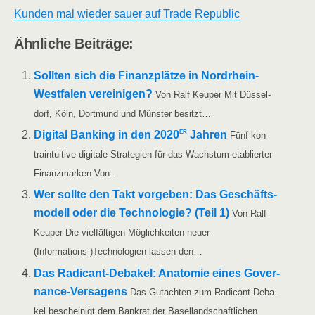
Kun­den mal wie­der sau­er auf Trade Republic
Ähn­li­che Beiträge:
Soll­ten sich die Finanz­plät­ze in Nor­d­rhein-
Wes­t­­fa­­len ver­ei­ni­gen?
Von Ralf Keu­per Mit Düs­sel­
dorf, Köln, Dort­mund und Müns­ter besitzt…
er
Digi­tal Ban­king in den 2020
Jah­ren
Fünf kon­
train­tui­ti­ve digi­ta­le Stra­te­gien für das Wachs­tum eta­blier­ter
Finanz­mar­ken Von…
Wer soll­te den Takt vor­ge­ben: Das Geschäfts­
mo­dell oder die Tech­no­lo­gie? (Teil 1)
Von Ralf
Keu­per Die viel­fäl­ti­gen Mög­lich­kei­ten neu­er
(Informations-)Technologien las­sen den…
Das Radi­­cant-Deba­kel: Ana­to­mie eines Gover­
nan­ce-Ver­sa­gens
Das Gut­ach­ten zum Radi­­cant-Deba­
kel beschei­nigt dem Bank­rat der Basel­land­schaft­li­chen