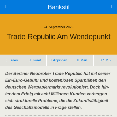
Bankstil
24. September 2025
Trade Repu­blic Am Wendepunkt
Tei­len
Tweet
Anpin­nen
Mail
SMS
Der Ber­li­ner Neo­bro­ker Trade Repu­blic hat mit sei­ner
Ein-Euro-Gebühr und kos­ten­lo­sen Spar­plä­nen den
deut­schen Wert­pa­pier­markt revo­lu­tio­niert. Doch hin­
ter dem Erfolg mit acht Mil­lio­nen Kun­den ver­ber­gen
sich struk­tu­rel­le Pro­ble­me, die die Zukunfts­fä­hig­keit
des Geschäfts­mo­dells in Fra­ge stellen.