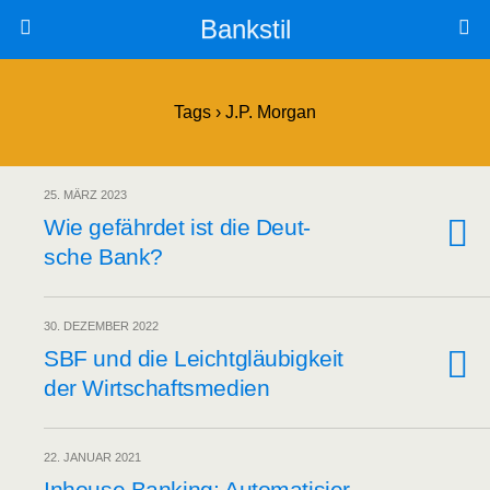
Bankstil
Tags › J.P. Morgan
25. MÄRZ 2023
Wie gefähr­det ist die Deut­
sche Bank?
30. DEZEMBER 2022
SBF und die Leicht­gläu­big­keit
der Wirtschaftsmedien
22. JANUAR 2021
Inhouse Ban­king: Auto­ma­ti­sier­