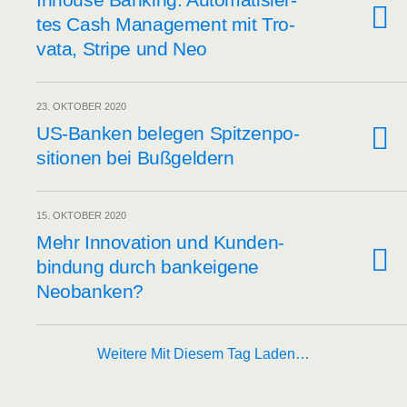
tes Cash Manage­ment mit Tro­
vata, Stri­pe und Neo
23. OKTOBER 2020
US-Ban­ken bele­gen Spit­zen­po­
si­tio­nen bei Bußgeldern
15. OKTOBER 2020
Mehr Inno­va­ti­on und Kun­den­
bin­dung durch bank­ei­ge­ne
Neobanken?
Weitere Mit Diesem Tag Laden…