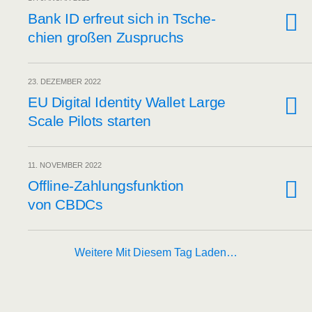
Bank ID erfreut sich in Tsche­
chi­en gro­ßen Zuspruchs
23. DEZEMBER 2022
EU Digi­tal Iden­ti­ty Wal­let Lar­ge
Sca­le Pilots starten
11. NOVEMBER 2022
Off­line-Zah­lungs­funk­ti­on
von CBDCs
Weitere Mit Diesem Tag Laden…