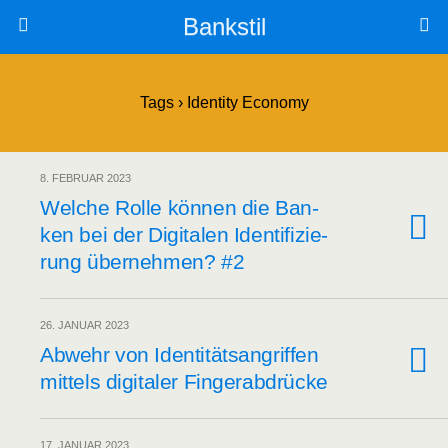
Bankstil
Tags › Identity Economy
8. FEBRUAR 2023
Wel­che Rol­le kön­nen die Ban­
ken bei der Digi­ta­len Iden­ti­fi­zie­
rung über­neh­men? #2
26. JANUAR 2023
Abwehr von Iden­ti­täts­an­grif­fen
mit­tels digi­ta­ler Fingerabdrücke
17. JANUAR 2023