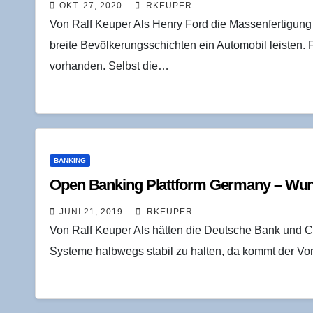
OKT. 27, 2020
RKEUPER
Von Ralf Keuper Als Henry Ford die Massenfertigung ei
breite Bevölkerungsschichten ein Automobil leisten.
vorhanden. Selbst die…
BANKING
Open Ban­king Platt­form Ger­ma­ny – Wu
JUNI 21, 2019
RKEUPER
Von Ralf Keuper Als hätten die Deutsche Bank und Co
Systeme halbwegs stabil zu halten, da kommt der V