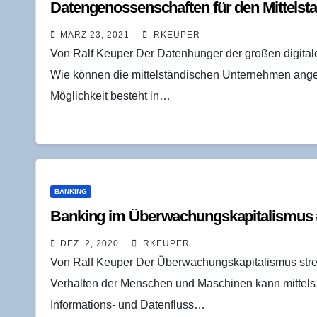
Daten­ge­nos­sen­schaf­ten für den Mittelst
MÄRZ 23, 2021
RKEUPER
Von Ralf Keuper Der Datenhunger der großen digitale
Wie können die mittelständischen Unternehmen ange
Möglichkeit besteht in…
BANKING
Ban­king im Über­wa­chungs­ka­pi­ta­lis­mus
DEZ. 2, 2020
RKEUPER
Von Ralf Keuper Der Überwachungskapitalismus streb
Verhalten der Menschen und Maschinen kann mittels
Informations- und Datenfluss…