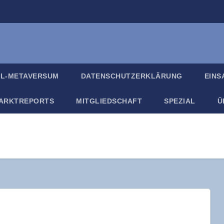
IL-META­VER­SUM
DATEN­SCHUTZ­ER­KLÄ­RUNG
EIN­
ARKT­RE­PORTS
MIT­GLIED­SCHAFT
SPE­ZI­AL
Ü