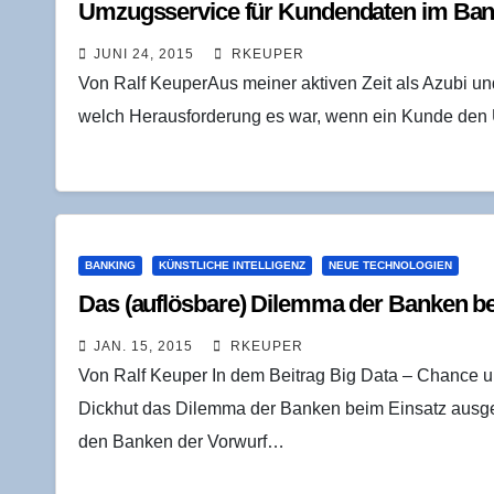
Umzugs­ser­vice für Kun­den­da­ten im Ba
JUNI 24, 2015
RKEUPER
Von Ralf KeuperAus meiner aktiven Zeit als Azubi und
welch Herausforderung es war, wenn ein Kunde de
BANKING
KÜNSTLICHE INTELLIGENZ
NEUE TECHNOLOGIEN
Das (auf­lös­ba­re) Dilem­ma der Ban­ken b
JAN. 15, 2015
RKEUPER
Von Ralf Keuper In dem Beitrag Big Data – Chance u
Dickhut das Dilemma der Banken beim Einsatz ausgef
den Banken der Vorwurf…