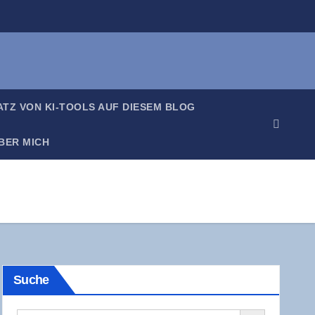
SATZ VON KI-TOOLS AUF DIE­SEM BLOG
BER MICH
Suche
Search Button
Search