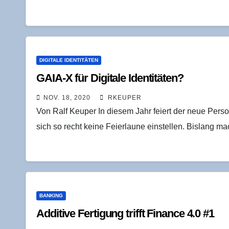
DIGITALE IDENTITÄTEN
GAIA‑X für Digi­ta­le Identitäten?
NOV. 18, 2020
RKEUPER
Von Ralf Keuper In diesem Jahr feiert der neue Pers
sich so recht keine Feierlaune einstellen. Bislang 
BANKING
Addi­ti­ve Fer­ti­gung trifft Finan­ce 4.0 #1