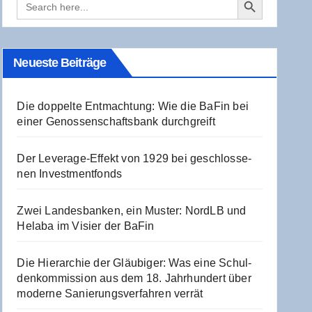
for:
Neu­es­te Beiträge
Die dop­pel­te Ent­mach­tung: Wie die BaFin bei
einer Genos­sen­schafts­bank durchgreift
Der Levera­ge-Effekt von 1929 bei geschlos­se­
nen Investmentfonds
Zwei Lan­des­ban­ken, ein Mus­ter: NordLB und
Hela­ba im Visier der BaFin
Die Hier­ar­chie der Gläu­bi­ger: Was eine Schul­
den­kom­mis­si­on aus dem 18. Jahr­hun­dert über
moder­ne Sanie­rungs­ver­fah­ren verrät