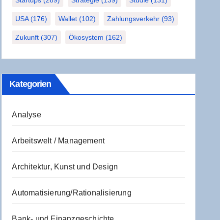
Startups
(289)
Strategie
(139)
Studie
(131)
USA
(176)
Wallet
(102)
Zahlungsverkehr
(93)
Zukunft
(307)
Ökosystem
(162)
Kate­go­rien
Analyse
Arbeitswelt / Management
Architektur, Kunst und Design
Automatisierung/Rationalisierung
Bank- und Finanzgeschichte