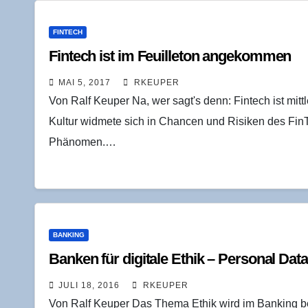
FINTECH
Fin­tech ist im Feuil­le­ton angekommen
MAI 5, 2017
RKEUPER
Von Ralf Keuper Na, wer sagt's denn: Fintech ist mi
Kultur widmete sich in Chancen und Risiken des Fin
Phänomen.…
BANKING
Ban­ken für digi­ta­le Ethik – Per­so­nal Da
JULI 18, 2016
RKEUPER
Von Ralf Keuper Das Thema Ethik wird im Banking be