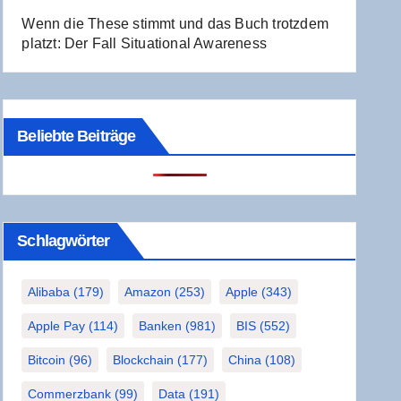
Wenn die The­se stimmt und das Buch trotz­dem
platzt: Der Fall Situa­tio­nal Awareness
Beliebte Beiträge
Schlag­wör­ter
Alibaba
(179)
Amazon
(253)
Apple
(343)
Apple Pay
(114)
Banken
(981)
BIS
(552)
Bitcoin
(96)
Blockchain
(177)
China
(108)
Commerzbank
(99)
Data
(191)